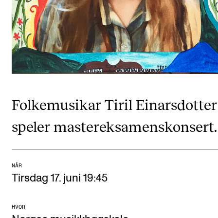
CREMAH
NordART
Prosjekter
Publikasjoner
INTERNASJONALT
Folkemusikar Tiril Einarsdotter
Utveksling
speler mastereksamenskonsert.
Internasjonal strategi
Samarbeidsprosjekter
Nettverk
NÅR
Tirsdag 17. juni 19:45
IN.TUNE
HVOR
AKTUELT