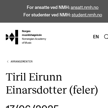
For ansatte ved NMH:
ansatt.nmh.no
For studenter ved NMH:
student.nmh.no
Norges
hjem
musikkhøgskole
EN
Norwegian Academy
of Music
ARRANGEMENTER
STUDIER
Alle studier
Tiril Eirunn
Bachelor
Einarsdotter (feler)
Master
Doktorgrad
Årsstudium og videreutdanning