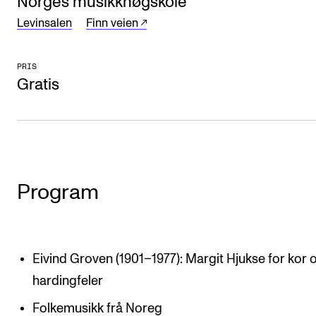
Norges musikkhøgskole
Arrangementer og konserter
Levinsalen
Finn veien
Nyheter og historier
PRIS
Ledige stillinger
Gratis
INFO
Om Norges musikkhøgskole
Kontakt oss
Program
Finn ansatte
For ansatte og studenter
Eivind Groven (1901–1977): Margit Hjukse for kor 
hardingfeler
Folkemusikk frå Noreg