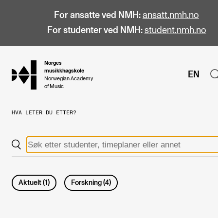
For ansatte ved NMH:
ansatt.nmh.no
For studenter ved NMH:
student.nmh.no
Norges
hjem
musikkhøgskole
EN
Norwegian Academy
of Music
HVA LETER DU ETTER?
STUDIER
Alle studier
Bachelor
Master
Aktuelt
(
1
)
Forskning
(
4
)
Doktorgrad
Årsstudium og videreutdanning