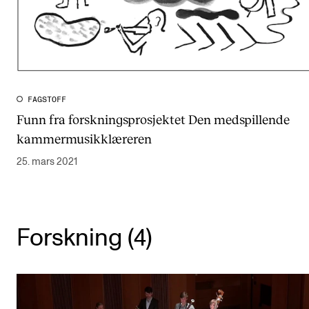
CREMAH
NordART
Prosjekter
Publikasjoner
FAGSTOFF
Funn fra forskningsprosjektet Den medspillende
INTERNASJONALT
kammermusikklæreren
Utveksling
25. mars 2021
Internasjonal strategi
Samarbeidsprosjekter
Nettverk
Forskning (4)
IN.TUNE
AKTUELT