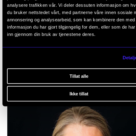
analysere trafikken vår. Vi deler dessuten informasjon om h
du bruker nettstedet vårt, med partnerne våre innen sosiale 
annonsering og analysearbeid, som kan kombinere den med
informasjon du har gjort tilgjengelig for dem, eller som de ha
inn gjennom din bruk av tjenestene deres.
MUSIKKPEDAGOGIKK
Ensemble Sonore
2019 - 2020
Detalj
CEMPE
Tillat alle
Ikke tillat