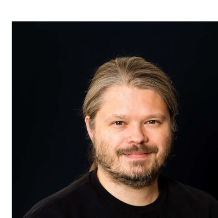
Etterutdanning og kurs
Talentutvikling
STUDENTLIV
Søknad og opptak
Biblioteket
Fagmiljøer
Salane våre
Studentutvalet SUT (student.nmh.no)
FORSKNING
CERM