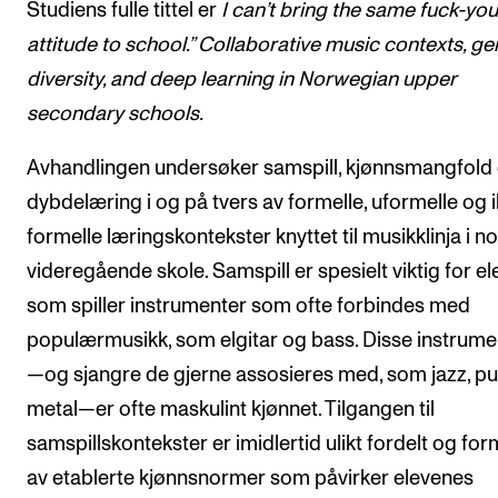
Studiens fulle tittel er
I can’t bring the same fuck-you
attitude to school.” Collaborative music contexts, g
diversity, and deep learning in Norwegian upper
secondary schools.
Avhandlingen undersøker samspill, kjønnsmangfold
dybdelæring i og på tvers av formelle, uformelle og 
formelle læringskontekster knyttet til musikklinja i n
videregående skole. Samspill er spesielt viktig for el
som spiller instrumenter som ofte forbindes med
populærmusikk, som elgitar og bass. Disse instrum
—og sjangre de gjerne assosieres med, som jazz, p
metal—er ofte maskulint kjønnet. Tilgangen til
samspillskontekster er imidlertid ulikt fordelt og fo
av etablerte kjønnsnormer som påvirker elevenes