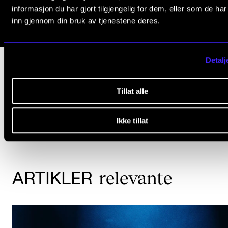
informasjon du har gjort tilgjengelig for dem, eller som de ha
inn gjennom din bruk av tjenestene deres.
Detalj
Tillat alle
MUSIKKLINJE
SAMSPILL
VIDEREGÅENDE SKOLE
IMPROVISASJON
UPPER SECONDARY SCHOOL
MUSIC EDUCATION
QUALITATIVE RESEARC
Ikke tillat
QUALITATIVE STUDY
relevante
ARTIKLER