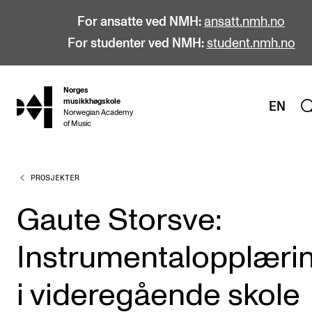
For ansatte ved NMH:
ansatt.nmh.no
For studenter ved NMH:
student.nmh.no
Norges
hjem
musikkhøgskole
EN
Norwegian Academy
of Music
PROSJEKTER
STUDIER
Alle studier
Gaute Storsve:
Bachelor
Instrumentalopplæri
Master
Doktorgrad
i videregående skole
Årsstudium og videreutdanning