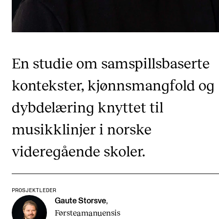
CREMAH
NordART
Prosjekter
En studie om samspillsbaserte
Publikasjoner
kontekster, kjønnsmangfold og
INTERNASJONALT
dybdelæring knyttet til
Utveksling
musikklinjer i norske
Internasjonal strategi
videregående skoler.
Samarbeidsprosjekter
Nettverk
IN.TUNE
PROSJEKTLEDER
Gaute Storsve
,
Førsteamanuensis
AKTUELT