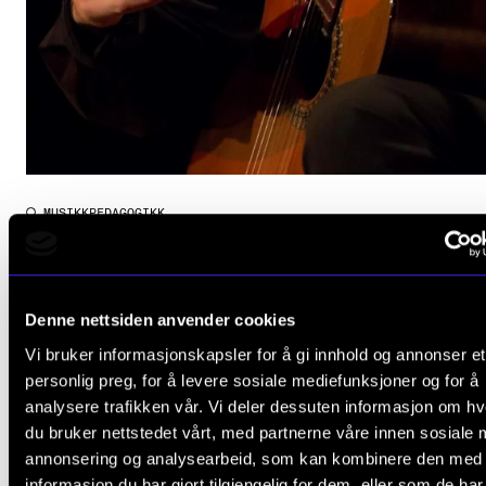
MUSIKKPEDAGOGIKK
Ioannis Theodoridis: Musikeres fysiske utfordringer
underliggende mekanismer, perspektiver og helseri
2021 -
Denne nettsiden anvender cookies
CERM
Vi bruker informasjonskapsler for å gi innhold og annonser et
personlig preg, for å levere sosiale mediefunksjoner og for å
analysere trafikken vår. Vi deler dessuten informasjon om h
du bruker nettstedet vårt, med partnerne våre innen sosiale 
annonsering og analysearbeid, som kan kombinere den med
informasjon du har gjort tilgjengelig for dem, eller som de ha