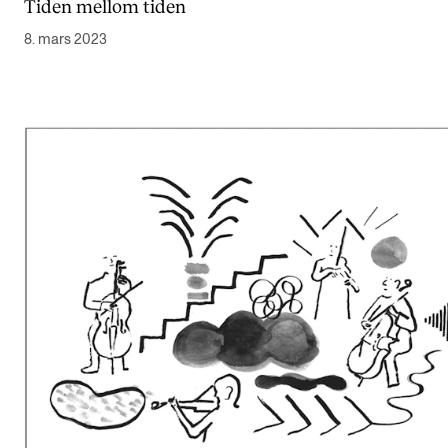
Tiden mellom tiden
Arrangementer og konserter
8. mars 2023
Nyheter og historier
Ledige stillinger
INFO
Om Norges musikkhøgskole
Kontakt oss
Finn ansatte
For ansatte og studenter