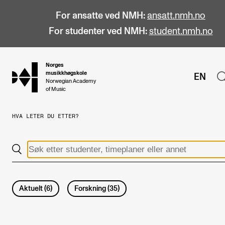
For ansatte ved NMH:
ansatt.nmh.no
For studenter ved NMH:
student.nmh.no
Norges
hjem
musikkhøgskole
EN
Norwegian Academy
of Music
HVA LETER DU ETTER?
STUDIER
Alle studier
Bachelor
Master
Aktuelt
(
6
)
Forskning
(
35
)
Doktorgrad
Årsstudium og videreutdanning