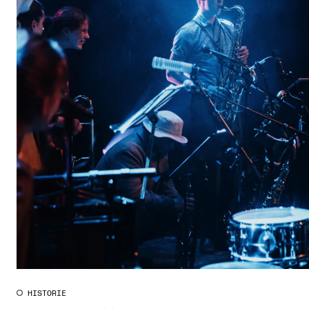
CREMAH
NordART
Prosjekter
Publikasjoner
INTERNASJONALT
Utveksling
Internasjonal strategi
Samarbeidsprosjekter
Nettverk
IN.TUNE
HISTORIE
AKTUELT