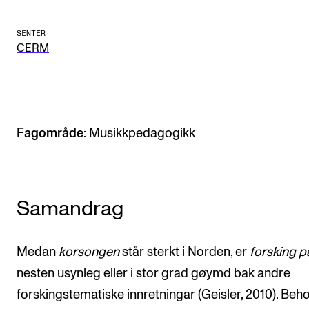
Arrangementer og konserter
SENTER
Nyheter og historier
CERM
Ledige stillinger
INFO
Fagområde
: Musikkpedagogikk
Om Norges musikkhøgskole
Kontakt oss
Finn ansatte
Samandrag
For ansatte og studenter
Medan
korsongen
står sterkt i Norden, er
forsking p
nesten usynleg eller i stor grad gøymd bak andre
forskingstematiske innretningar (Geisler, 2010). Beh