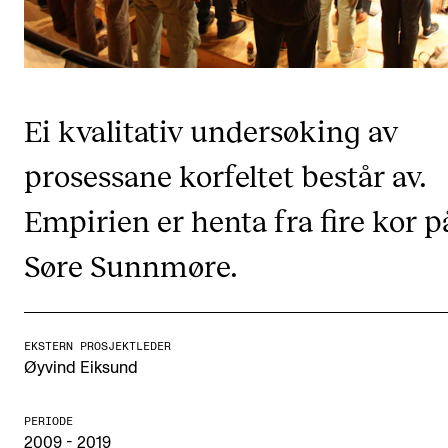
CREMAH
NordART
Prosjekter
Publikasjoner
Ei kvalitativ undersøking av
prosessane korfeltet består av.
INTERNASJONALT
Empirien er henta fra fire kor p
Utveksling
Søre Sunnmøre.
Internasjonal strategi
Samarbeidsprosjekter
Nettverk
EKSTERN PROSJEKTLEDER
Øyvind Eiksund
IN.TUNE
PERIODE
AKTUELT
2009 - 2019