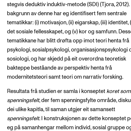
stegvis deduktiv induktiv-metode (SDI) (Tjora, 2012).
bakgrunn av denne har eg identifisert fem sentrale
tematikkar: (i) motivasjon, (ii) eigarskap, (iii) identitet, (
det sosiale fellesskapet, og (v) kor og samfunn. Dess
tematikkane har blitt drøfta opp imot teori henta frå
psykologi, sosialpsykologi, organisasjonspsykologi 
sosiologi, og har skjedd på eit overordna teoretisk
bakteppe beståande av perspektiv henta frå
modernitetsteori samt teori om narrativ forsking.
Resultata frå studien er samla i konseptet
koret som
spenningsfelt
, der fem spenningsfylte område, diskut
dei ulike kapitla, til saman utgjer eit samansett
spenningsfelt
. I konstruksjonen av dette konseptet p
eg på samanhengar mellom individ, sosial gruppe o