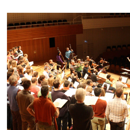
Etterutdanning og kurs
Talentutvikling
STUDENTLIV
Søknad og opptak
Biblioteket
Fagmiljøer
Salane våre
Studentutvalet SUT (student.nmh.no)
FORSKNING
CERM