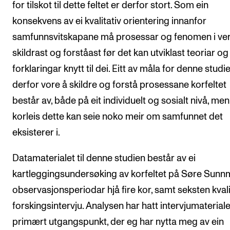
for tilskot til dette feltet er derfor stort. Som ein
konsekvens av ei kvalitativ orientering innanfor
samfunnsvitskapane må prosessar og fenomen i ve
skildrast og forståast før det kan utviklast teoriar og
forklaringar knytt til dei. Eitt av måla for denne studi
derfor vore å skildre og forstå prosessane korfeltet
består av, både på eit individuelt og sosialt nivå, me
korleis dette kan seie noko meir om samfunnet det
eksisterer i.
Datamaterialet til denne studien består av ei
kartleggingsundersøking av korfeltet på Søre Sunn
observasjonsperiodar hjå fire kor, samt seksten kvali
forskingsintervju. Analysen har hatt intervjumaterial
primært utgangspunkt, der eg har nytta meg av ein