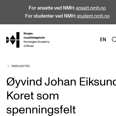
For ansatte ved NMH:
ansatt.nmh.no
For studenter ved NMH:
student.nmh.no
Norges
hjem
musikkhøgskole
EN
Norwegian Academy
of Music
PROSJEKTER
STUDIER
Alle studier
Øyvind Johan Eiksun
Bachelor
Koret som
Master
Doktorgrad
spenningsfelt
Årsstudium og videreutdanning