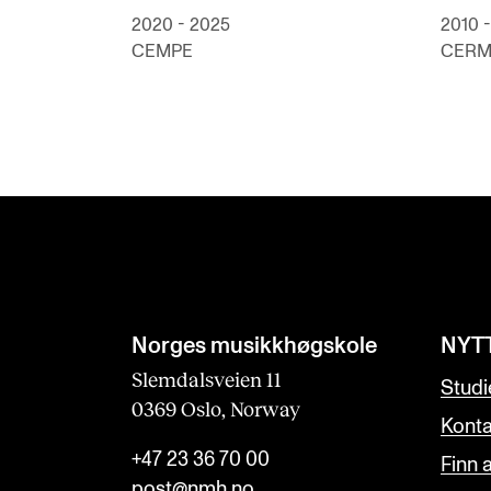
2020 - 2025
2010 -
CEMPE
CER
Norges musikk­høgskole
NYT
Slemdalsveien 11
Studi
0369 Oslo, Norway
Konta
+47 23 36 70 00
Finn 
post@nmh.no