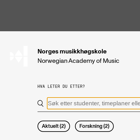
hjem
Norges
musikkhøgskole
Norwegian Academy
of Music
STUDIER
Alle studier
HVA LETER DU ETTER?
Bachelor
Master
Doktorgrad
Aktuelt
(
2
)
Forskning
(
2
)
Årsstudium og videreutdanning