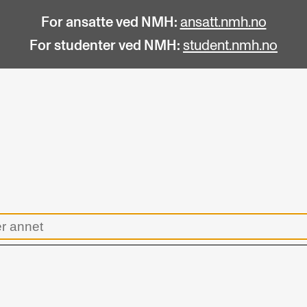
For ansatte ved NMH:
ansatt.nmh.no
For studenter ved NMH:
student.nmh.no
STUDENTLIV
F
Søknad og opptak
C
Biblioteket
C
Fagmiljøer
No
Salane våre
Pr
Studentutvalet SUT (student.nmh.no)
Pu