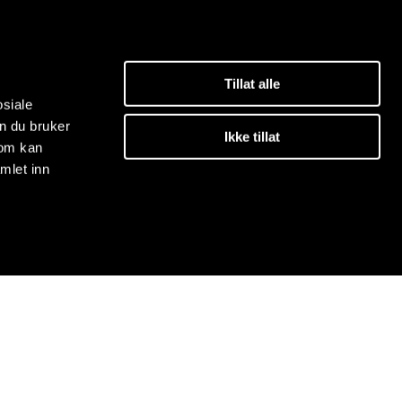
Tillat alle
osiale
n du bruker
Ikke tillat
som kan
mlet inn