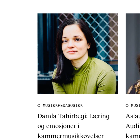
MUSIKKPEDAGOGIKK
MUS
Damla Tahirbegi: Læring
Aslau
og emosjoner i
Audit
kammermusikkøvelser
kamm