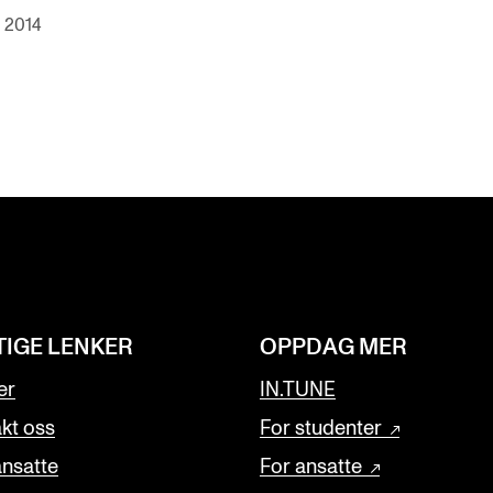
 2014
M
TIGE LENKER
OPPDAG MER
er
IN.TUNE
kt oss
For studenter
ansatte
For ansatte