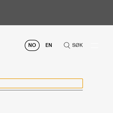
NO
EN
SØK
ORSKNING
ERM
REMAH
rdART
osjekter
blikasjoner