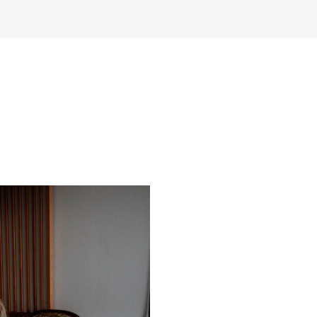
AKTUELT
I
Arrangementer og konserter
Om
Nyheter og historier
Ko
Ledige stillinger
Fi
Fo