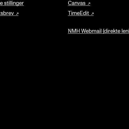
 stillinger
Canvas
tsbrev
TimeEdit
NMH Webmail (direkte lenk