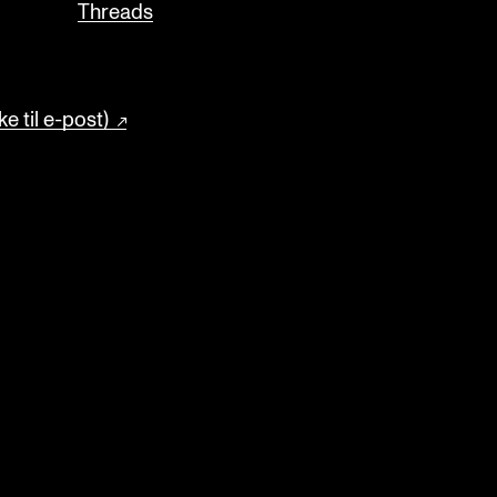
Threads
e til e-post)