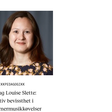
IKKPEDAGOGIKK
g Louise Slette:
iv bevissthet i
ermusikkøvelser