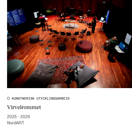
Arrangementer og konserter
Nyheter og historier
Ledige stillinger
INFO
Om Norges musikkhøgskole
Kontakt oss
Finn ansatte
For ansatte og studenter
KUNSTNERISK UTVIKLINGSARBEID
Virvelrommet
2025 - 2026
NordART