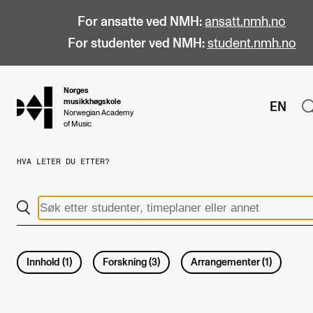
For ansatte ved NMH:
ansatt.nmh.no
For studenter ved NMH:
student.nmh.no
Norges
hjem
musikkhøgskole
EN
Norwegian Academy
of Music
HVA LETER DU ETTER?
STUDIER
Alle studier
Bachelor
Master
Innhold
(
1
)
Forskning
(
3
)
Arrangementer
(
1
)
Doktorgrad
Årsstudium og videreutdanning