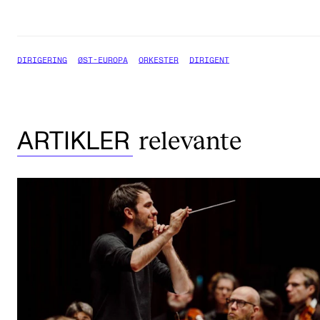
DIRIGERING
ØST-EUROPA
ORKESTER
DIRIGENT
relevante
ARTIKLER