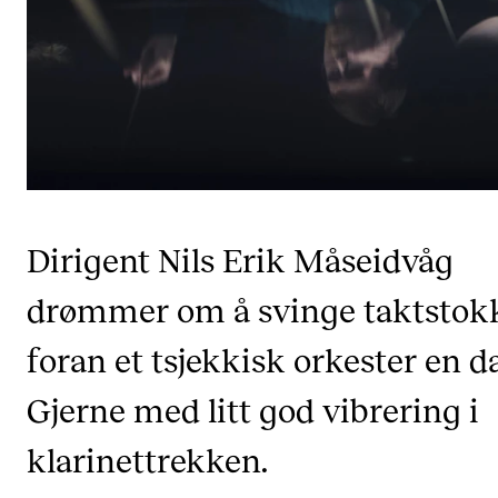
CREMAH
NordART
Prosjekter
Publikasjoner
INTERNASJONALT
Dirigent Nils Erik Måseidvåg
Utveksling
Internasjonal strategi
drømmer om å svinge taktstok
Samarbeidsprosjekter
foran et tsjekkisk orkester en d
Nettverk
Gjerne med litt god vibrering i
IN.TUNE
klarinettrekken.
AKTUELT