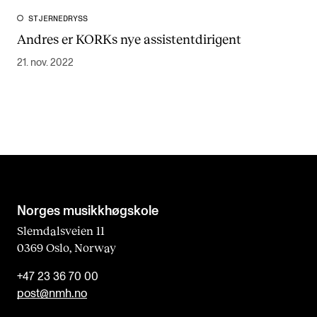
STJERNEDRYSS
Andres er KORKs nye assistentdirigent
21. nov. 2022
Norges musikk­høgskole
Slemdalsveien 11
0369 Oslo, Norway
+47 23 36 70 00
post@nmh.no