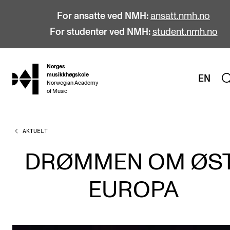
For ansatte ved NMH:
ansatt.nmh.no
For studenter ved NMH:
student.nmh.no
Norges
hjem
musikkhøgskole
EN
Norwegian Academy
of Music
AKTUELT
STUDIER
Alle studier
DRØMMEN OM ØST
Bachelor
EUROPA
Master
Doktorgrad
Årsstudium og videreutdanning