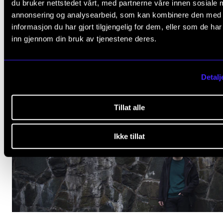
du bruker nettstedet vårt, med partnerne våre innen sosiale 
orkesteret til en samspilt og homogen masse. I den
annonsering og analysearbeid, som kan kombinere den med
prosessen har vi vunnet mye, men vi har sikkert tapt 
informasjon du har gjort tilgjengelig for dem, eller som de ha
atmosfære og frihet i musikken.
inn gjennom din bruk av tjenestene deres.
Detalj
Tillat alle
Ikke tillat