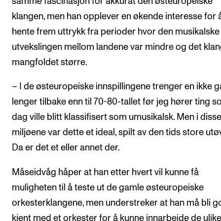
samme fascinasjon for akkurat den østeuropeiske
klangen, men han opplever en økende interesse for 
hente frem uttrykk fra perioder hvor den musikalske
utvekslingen mellom landene var mindre og det klan
mangfoldet større.
– I de østeuropeiske innspillingene trenger en ikke g
lenger tilbake enn til 70-80-tallet før jeg hører ting s
dag ville blitt klassifisert som umusikalsk. Men i diss
miljøene var dette et ideal, spilt av den tids store utø
Da er det et eller annet der.
Måseidvåg håper at han etter hvert vil kunne få
muligheten til å teste ut de gamle østeuropeiske
orkesterklangene, men understreker at han må bli g
kjent med et orkester for å kunne innarbeide de ulik