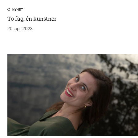
NYHET
To fag, én kunstner
20. apr. 2023