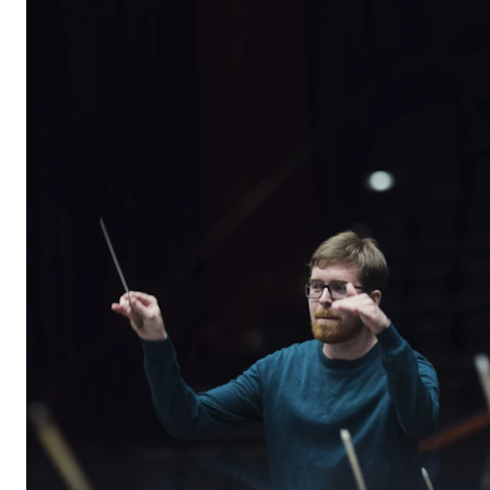
Etterutdanning og kurs
Talentutvikling
STUDENTLIV
Søknad og opptak
Biblioteket
Fagmiljøer
Salane våre
Studentutvalet SUT (student.nmh.no)
FORSKNING
CERM