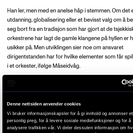
Han ler, men med en anelse håp i stemmen. Om det 
utdanning, globalisering eller et bevisst valg om å b
seg bort fra en tradisjon som har gjort at de tsjekkis
orkestrene har lagt de gamle klangene på hyllen er 
usikker på. Men utviklingen sier noe om ansvaret
dirigentstanden har for hvilke elementer som får spi
i et orkester, ifølge Måseidvåg.
– Hvis alle dirigentene fremelsker og skyver vekk de
samme vil det forme orkesteret. Hvis det hver uke
kommer dirigenter som slår ned på vibrato gidder d
Denne nettsiden anvender cookies
lenger vibrere på mandag morning. Tingene vi slår 
Vi bruker informasjonskapsler for å gi innhold og annonser et
kan vi ende opp med å fjerne fra musikaliteten. Dirig
personlig preg, for å levere sosiale mediefunksjoner og for å
har til all tid gjort en stor jobb med å sveise sammen
analysere trafikken vår. Vi deler dessuten informasjon om h