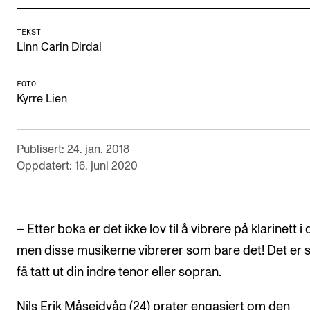
Arrangementer og konserter
TEKST
Nyheter og historier
Linn Carin Dirdal
Ledige stillinger
FOTO
Kyrre Lien
INFO
Om Norges musikkhøgskole
Publisert: 24. jan. 2018
Oppdatert: 16. juni 2020
Kontakt oss
Finn ansatte
For ansatte og studenter
– Etter boka er det ikke lov til å vibrere på klarinett i 
men disse musikerne vibrerer som bare det! Det er 
få tatt ut din indre tenor eller sopran.
Nils Erik Måseidvåg (24) prater engasjert om den