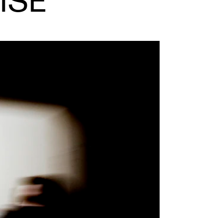
ISE
NFO
 Norges musikkhøgskole
ntakt oss
nn ansatte
r ansatte og studenter