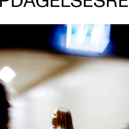
PDAGELSESRE
AKTUELT
I
Arrangementer og konserter
Om
Nyheter og historier
Ko
Ledige stillinger
Fi
Fo