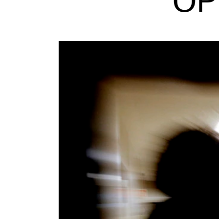
OP
Etterutdanning og kurs
Talentutvikling
INTERNASJONALT
Utveksling
Internasjonal strategi
Samarbeidsprosjekter
Nettverk
IN.TUNE