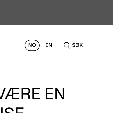
NO
EN
SØK
ORSKNING
ERM
REMAH
rdART
VÆRE EN
osjekter
blikasjoner