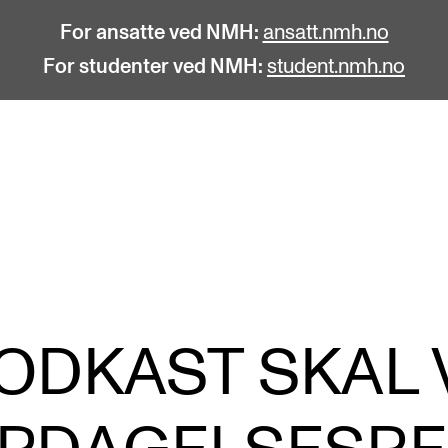
For ansatte ved NMH:
ansatt.nmh.no
For studenter ved NMH:
student.nmh.no
STUDENTLIV
F
Søknad og opptak
C
Biblioteket
C
Fagmiljøer
No
ODKAST SKAL 
Salane våre
Pr
Studentutvalet SUT (student.nmh.no)
Pu