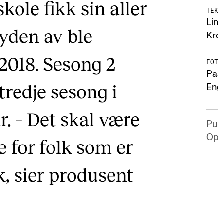
ole fikk sin aller
TEK
Lin
Lyden av ble
Kr
 2018. Sesong 2
FOT
Pa
tredje sesong i
En
 – Det skal være
Pub
Op
 for folk som er
k, sier produsent