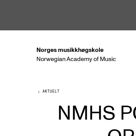
hjem
Norges
musikkhøgskole
Norwegian Academy
of Music
STUDIER
Alle studier
Bachelor
AKTUELT
Master
NMHS P
Doktorgrad
Årsstudium og videreutdanning