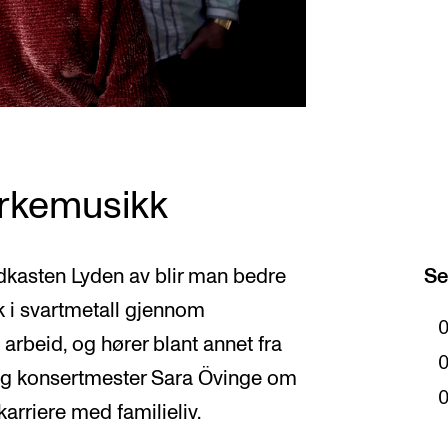
kirkemusikk
kasten Lyden av blir man bedre
Se
k i svartmetall gjennom
arbeid, og hører blant annet fra
t og konsertmester Sara Övinge om
arriere med familieliv.