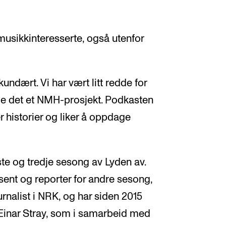
l musikkinteresserte, også utenfor
ekundært. Vi har vært litt redde for
lle det et NMH-prosjekt. Podkasten
er historier og liker å oppdage
ste og tredje sesong av Lyden av.
ent og reporter for andre sesong,
rnalist i NRK, og har siden 2015
 Einar Stray, som i samarbeid med