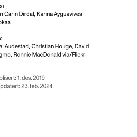
ST
,
n Carin Dirdal
Karina Ayguavives
okaa
O
,
,
al Audestad
Christian Houge
David
,
gmo
Ronnie MacDonald via/Flickr
lisert: 1. des. 2019
pdatert: 23. feb. 2024