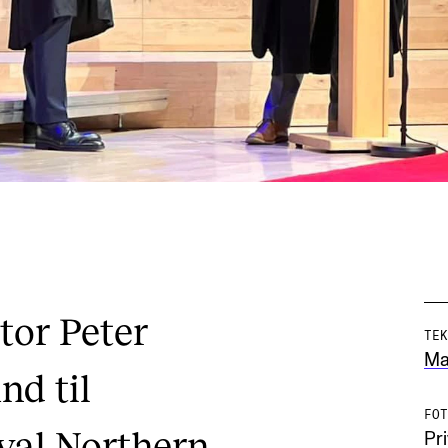
tor Peter
TEK
Mar
nd til
FOT
al Northern
Pri