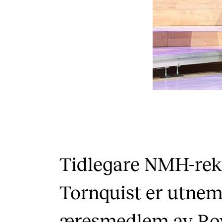
Tidlegare NMH-rek
Tornquist er utnem
æresmedlem av Roy