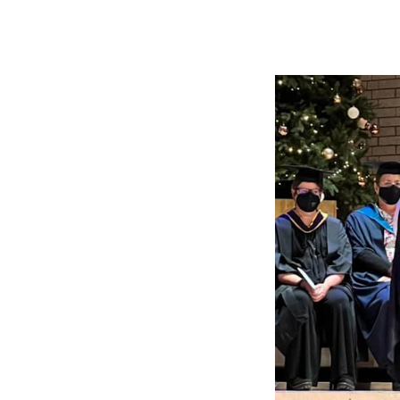
Etterutdanning og kurs
Talentutvikling
INTERNASJONALT
Utveksling
Internasjonal strategi
Samarbeidsprosjekter
Nettverk
IN.TUNE