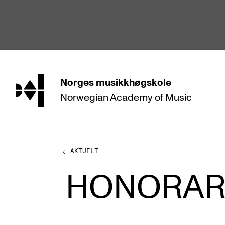
hjem
Norges
musikkhøgskole
Norwegian Academy
of Music
STUDIER
Alle studier
Bachelor
AKTUELT
Master
HONORARY
Doktorgrad
Årsstudium og videreutdanning