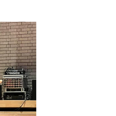
NFO
 Norges musikkhøgskole
ntakt oss
nn ansatte
r ansatte og studenter