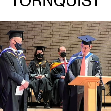
TORNQUIST
AKTUELT
I
Arrangementer og konserter
Om
Nyheter og historier
Ko
Ledige stillinger
Fi
Fo