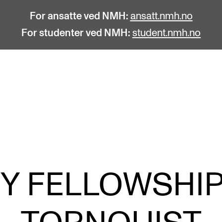
For ansatte ved NMH:
ansatt.nmh.no
For studenter ved NMH:
student.nmh.no
STUDENTLIV
F
Søknad og opptak
C
Biblioteket
C
Fagmiljøer
No
 FELLOWSHIP 
Salane våre
Pr
Studentutvalet SUT (student.nmh.no)
Pu