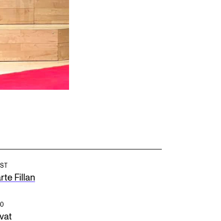
ST
te Fillan
O
vat