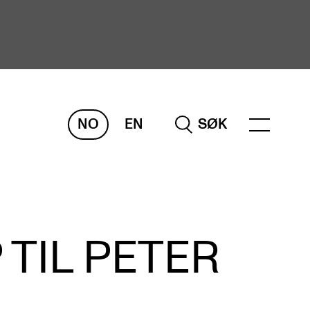
NO
EN
SØK
ORSKNING
ERM
REMAH
rdART
TIL PETER
osjekter
blikasjoner