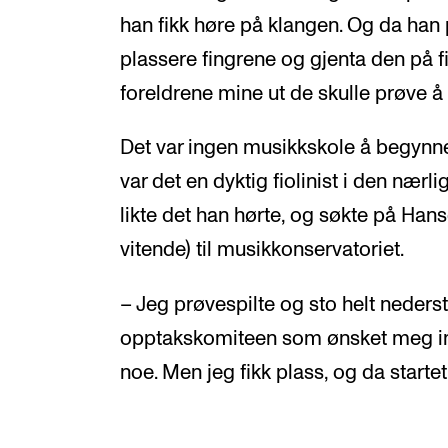
han fikk høre på klangen. Og da han p
plassere fingrene og gjenta den på f
foreldrene mine ut de skulle prøve å 
Det var ingen musikkskole å begynne
var det en dyktig fiolinist i den nærl
likte det han hørte, og søkte på Ha
vitende) til musikkonservatoriet.
– Jeg prøvespilte og sto helt nederst 
opptakskomiteen som ønsket meg inn.
noe. Men jeg fikk plass, og da startet