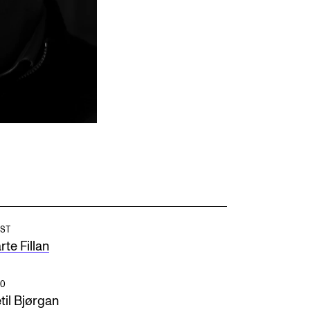
ST
te Fillan
O
til Bjørgan