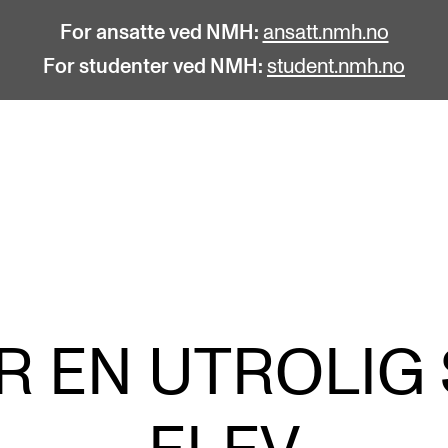
For ansatte ved NMH:
ansatt.nmh.no
For studenter ved NMH:
student.nmh.no
STUDENTLIV
F
Søknad og opptak
C
Biblioteket
C
Fagmiljøer
No
AR EN UTROLIG
Salane våre
Pr
Studentutvalet SUT (student.nmh.no)
Pu