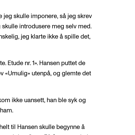
te jeg skulle imponere, så jeg skrev
eg skulle introdusere meg selv med.
kelig, jeg klarte ikke å spille det,
e. Etude nr. 1». Hansen puttet de
rev «Umulig» utenpå, og glemte det
kom ikke uansett, han ble syk og
t ham.
helt til Hansen skulle begynne å