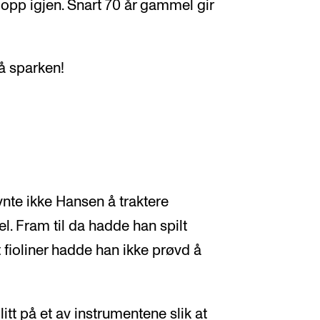
opp igjen. Snart 70 år gammel gir
få sparken!
gynte ikke Hansen å traktere
l. Fram til da hadde han spilt
 fioliner hadde han ikke prøvd å
tt på et av instrumentene slik at