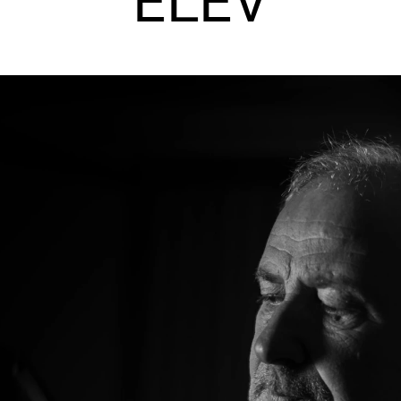
ELEV
AKTUELT
I
Arrangementer og konserter
Om
Nyheter og historier
Ko
Ledige stillinger
Fi
Fo