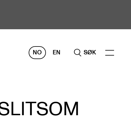
NO
EN
SØK
ORSKNING
ERM
REMAH
rdART
 SLITSOM
osjekter
blikasjoner