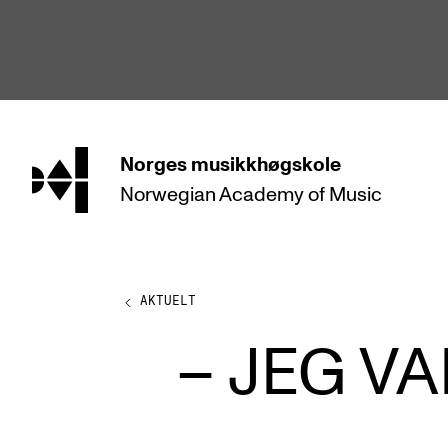
hjem
Norges
musikkhøgskole
Norwegian Academy
of Music
STUDIER
Alle studier
Bachelor
AKTUELT
Master
– JEG V
Doktorgrad
Årsstudium og videreutdanning