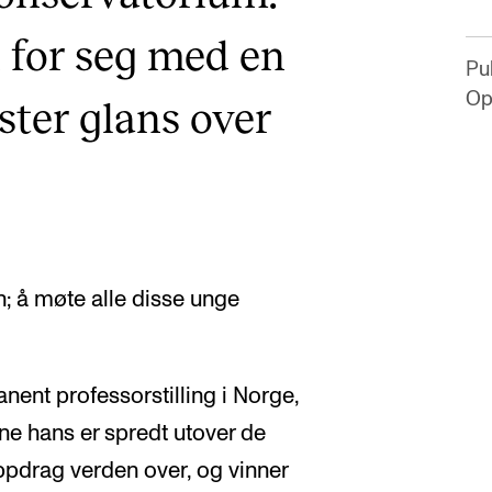
n for seg med en
Pub
Op
ster glans over
; å møte alle disse unge
nent professorstilling i Norge,
e hans er spredt utover de
oppdrag verden over, og vinner