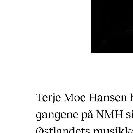
Terje Moe Hansen h
gangene på NMH si
Østlandets musikk