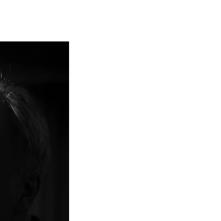
NFO
 Norges musikkhøgskole
ntakt oss
nn ansatte
r ansatte og studenter