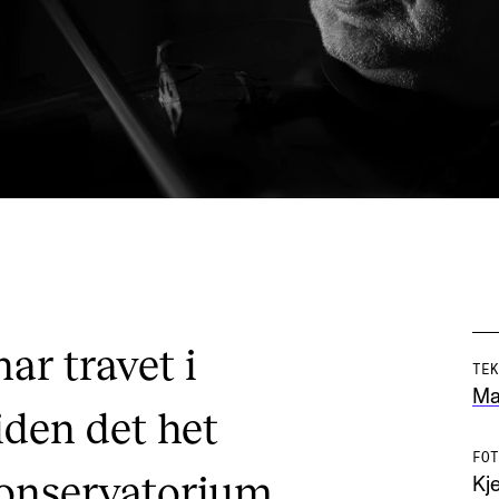
ar travet i
TEK
Mar
den det het
FOT
onservatorium.
Kje