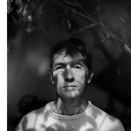
Etterutdanning og kurs
Talentutvikling
STUDENTLIV
Søknad og opptak
Biblioteket
Fagmiljøer
Salane våre
Studentutvalet SUT (student.nmh.no)
FORSKNING
CERM