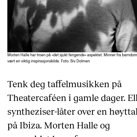
CREMAH
NordART
Prosjekter
Publikasjoner
Morten Halle har troen på «det sjukt fengende» aspektet. Minner fra barnd
INTERNASJONALT
vært en viktig inspirasjonskilde. Foto: Siv Dolmen
Utveksling
Internasjonal strategi
Tenk deg taffelmusikken på
Samarbeidsprosjekter
Theatercaféen i gamle dager. El
Nettverk
syntheziser-låter over en høytta
IN.TUNE
på Ibiza. Morten Halle og
AKTUELT