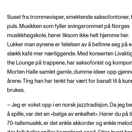
Suset fra trommevisper, smektende saksofontoner, 
puls. Musikken som fyller øvingsrommet på Norges
musikkhøgskole, hører liksom ikke helt hjemme her.
Lukker man øynene er følelsen av å befinne seg på 
slækk kafé mer nærliggende. Med konserten Livaktig
the Lounge på trappene, har saksofonist og kompon
Morten Halle samlet gamle, dumme ideer opp gjen
årene. Ting han har tenkt har vært for banalt til å ku
brukes.
– Jeg er vokst opp i en norsk jazztradisjon. Da jeg b
å spille, var det en «bølge av enkelhet». Hører du på t
70-tallsmusikk, er det enkle akkorder og enkle melod