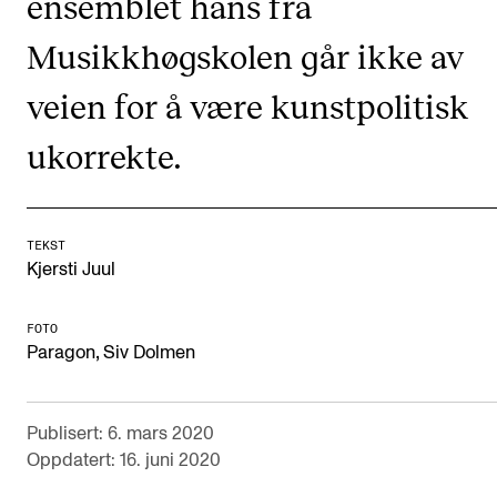
ensemblet hans fra
Arrangementer og konserter
Musikkhøgskolen går ikke av
Nyheter og historier
veien for å være kunstpolitisk
Ledige stillinger
ukorrekte.
INFO
Om Norges musikkhøgskole
TEKST
Kjersti Juul
Kontakt oss
Finn ansatte
FOTO
For ansatte og studenter
,
Paragon
Siv Dolmen
Publisert: 6. mars 2020
Oppdatert: 16. juni 2020