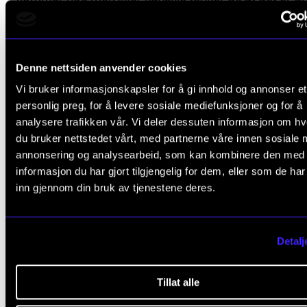
slippe det. Jeg er opptatt av at ikke alt trenger å vær
utfordrende musikk. Alt må ikke bli problematisert. P
denne konserten skal man kunne komme inn rett fra
Denne nettsiden anvender cookies
og gå igjen, og likevel få med seg essensen uten å h
Vi bruker informasjonskapsler for å gi innhold og annonser et
slutten.
personlig preg, for å levere sosiale mediefunksjoner og for å
analysere trafikken vår. Vi deler dessuten informasjon om h
du bruker nettstedet vårt, med partnerne våre innen sosiale 
annonsering og analysearbeid, som kan kombinere den med
Et element av overraskelse
informasjon du har gjort tilgjengelig for dem, eller som de ha
inn gjennom din bruk av tjenestene deres.
Hva håper du publikum sitter igjen med etter å ha hø
dere?
Detalj
– Jeg er ikke i mot at kunst skal ha motstand i seg. A
Tillat alle
skal prøve å være inderlig og alvorlig, eller at man sk