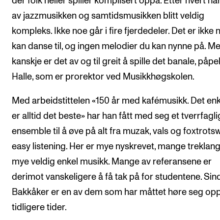
der folk heller spiller komplisert oppå. Etter hvert h
av jazzmusikken og samtidsmusikken blitt veldig
kompleks. Ikke noe går i fire fjerdedeler. Det er ikke
kan danse til, og ingen melodier du kan nynne på. M
kanskje er det av og til greit å spille det banale, påp
Halle, som er prorektor ved Musikkhøgskolen.
Med arbeidstittelen «150 år med kafémusikk. Det enk
er alltid det beste» har han fått med seg et tverrfagli
ensemble til å øve på alt fra muzak, vals og foxtrotsw
easy listening. Her er mye nyskrevet, mange treklan
mye veldig enkel musikk. Mange av referansene er
derimot vanskeligere å få tak på for studentene. Sin
Bakkåker er en av dem som har måttet høre seg op
tidligere tider.