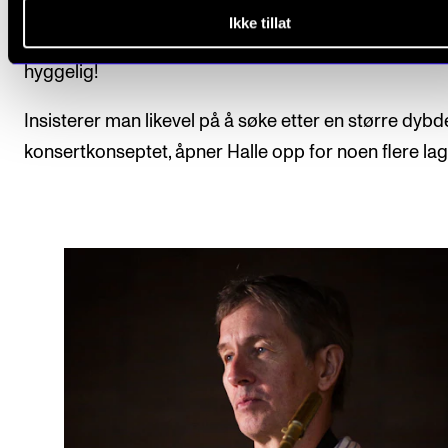
reflektere kritisk over det man hører. Men det kan jo
Ikke tillat
greit at man av og til bare går ut og tenker – det var
hyggelig!
Insisterer man likevel på å søke etter en større dybd
konsertkonseptet, åpner Halle opp for noen flere lag