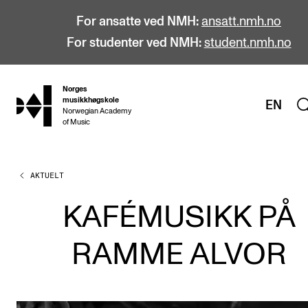
For ansatte ved NMH:
ansatt.nmh.no
For studenter ved NMH:
student.nmh.no
Norges
hjem
musikkhøgskole
EN
Norwegian Academy
of Music
AKTUELT
STUDIER
Alle studier
KAFÉMUSIKK PÅ
Bachelor
RAMME ALVOR
Master
Doktorgrad
Årsstudium og videreutdanning