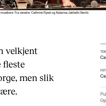
 musikere. Fra venstre: Cathrine Rysst og Katarina Jakhelln Semb.
n velkjent
TEK
Ca
 fleste
FOT
orge, men slik
Ca
være.
Pub
Op