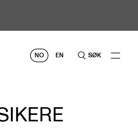
NO
EN
SØK
ORSKNING
ERM
REMAH
rdART
SIKERE
osjekter
blikasjoner