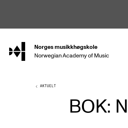
hjem
Norges
musikkhøgskole
Norwegian Academy
of Music
STUDIER
Alle studier
Bachelor
AKTUELT
Master
BOK: 
Doktorgrad
Årsstudium og videreutdanning