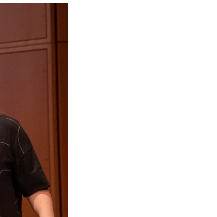
NFO
 Norges musikkhøgskole
ntakt oss
nn ansatte
r ansatte og studenter