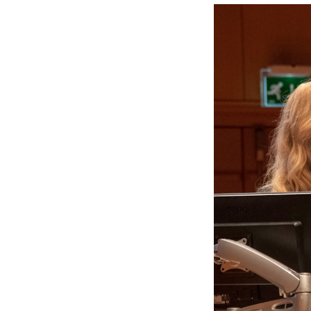
Etterutdanning og kurs
Talentutvikling
INTERNASJONALT
Utveksling
Internasjonal strategi
Samarbeidsprosjekter
Nettverk
IN.TUNE