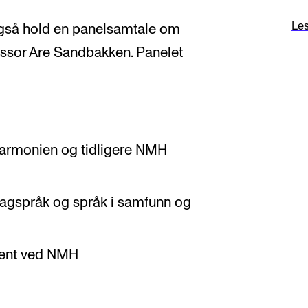
Les
også hold en panelsamtale om
essor Are Sandbakken. Panelet
lharmonien og tidligere NMH
r fagspråk og språk i samfunn og
dent ved NMH