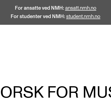
For ansatte ved NMH:
ansatt.nmh.no
For studenter ved NMH:
student.nmh.no
STUDENTLIV
F
Søknad og opptak
C
Biblioteket
C
Fagmiljøer
No
NORSK FOR MU
Salane våre
Pr
Studentutvalet SUT (student.nmh.no)
Pu