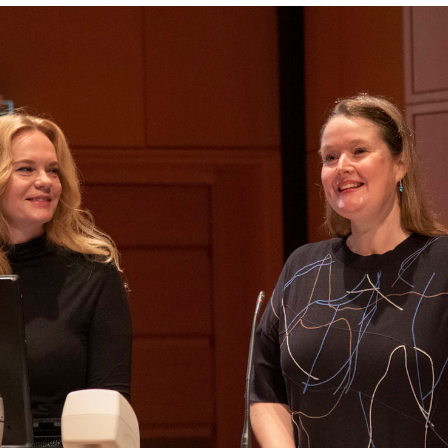
AKTUELT
I
Arrangementer og konserter
Om
Nyheter og historier
Ko
Ledige stillinger
Fi
Fo