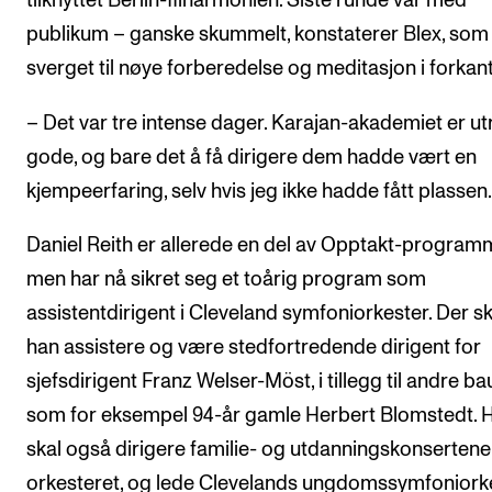
tilknyttet Berlin-filharmonien. Siste runde var med
publikum – ganske skummelt, konstaterer Blex, som
sverget til nøye forberedelse og meditasjon i forkant
– Det var tre intense dager. Karajan-akademiet er ut
gode, og bare det å få dirigere dem hadde vært en
kjempeerfaring, selv hvis jeg ikke hadde fått plassen.
Daniel Reith er allerede en del av Opptakt-program
men har nå sikret seg et toårig program som
assistentdirigent i Cleveland symfoniorkester. Der sk
han assistere og være stedfortredende dirigent for
sjefsdirigent Franz Welser-Möst, i tillegg til andre ba
som for eksempel 94-år gamle Herbert Blomstedt. 
skal også dirigere familie- og utdanningskonsertene 
orkesteret, og lede Clevelands ungdomssymfoniorke