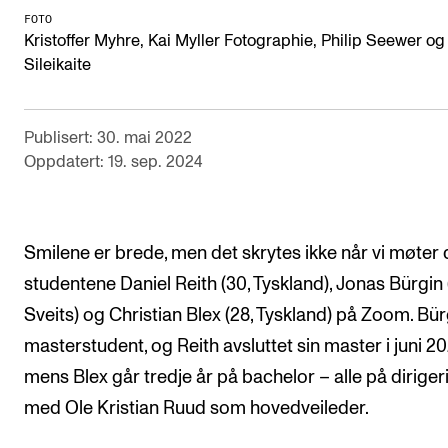
FOTO
Arrangementer og konserter
Kristoffer Myhre, Kai Myller Fotographie, Philip Seewer og
Sileikaite
Nyheter og historier
Ledige stillinger
Publisert: 30. mai 2022
Oppdatert: 19. sep. 2024
INFO
Om Norges musikkhøgskole
Kontakt oss
Smilene er brede, men det skrytes ikke når vi møter 
Finn ansatte
studentene Daniel Reith (30, Tyskland), Jonas Bürgin 
Sveits) og Christian Blex (28, Tyskland) på Zoom. Bür
For ansatte og studenter
masterstudent, og Reith avsluttet sin master i juni 20
mens Blex går tredje år på bachelor – alle på diriger
med Ole Kristian Ruud som hovedveileder.