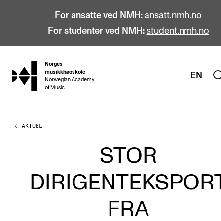
For ansatte ved NMH:
ansatt.nmh.no
For studenter ved NMH:
student.nmh.no
Norges
hjem
musikkhøgskole
EN
Norwegian Academy
of Music
AKTUELT
STUDIER
Alle studier
STOR
Bachelor
DIRIGENTEKSPOR
Master
Doktorgrad
FRA
Årsstudium og videreutdanning