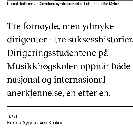
CREMAH
Daniel Reith inntar Cleveland symfoniorkester. Foto: Kristoffer Myhre
NordART
Tre fornøyde, men ydmyke
Prosjekter
Publikasjoner
dirigenter – tre suksesshistorier
Dirigeringsstudentene på
INTERNASJONALT
Musikkhøgskolen oppnår både
Utveksling
nasjonal og internasjonal
Internasjonal strategi
Samarbeidsprosjekter
anerkjennelse, en etter en.
Nettverk
IN.TUNE
TEKST
Karina Ayguavives Krokaa
AKTUELT