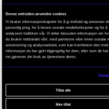
Denne nettsiden anvender cookies
Vi bruker informasjonskapsler for å gi innhold og annonser et
– Når du går ut på podiet og vet
personlig preg, for å levere sosiale mediefunksjoner og for å
analysere trafikken vår. Vi deler dessuten informasjon om h
du skal musisere med et av
du bruker nettstedet vårt, med partnerne våre innen sosiale 
annonsering og analysearbeid, som kan kombinere den med
verdens beste orkestre, og d
informasjon du har gjort tilgjengelig for dem, eller som de ha
inn gjennom din bruk av tjenestene deres.
merker at hver millimeter a
bevegelsene i dirigeringen din 
Detalj
respons i klangen med en gang
blir plutselig all energi frigjor
Tillat alle
Dirigent
Daniel Reith
Ikke tillat