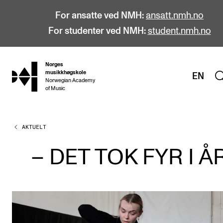
For ansatte ved NMH:
ansatt.nmh.no
For studenter ved NMH:
student.nmh.no
Norges
hjem
musikkhøgskole
EN
Norwegian Academy
of Music
AKTUELT
STUDIER
Alle studier
– DET TOK FYR I Å
Bachelor
Master
Doktorgrad
Årsstudium og videreutdanning