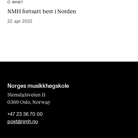
NYHET
NMH fortsatt best i Norden
22. apr. 2022
Norges musikk­høgskole
Slemdalsveien 11
0369 Oslo, Norway
+47 23 36 70 00
post@nmh.no