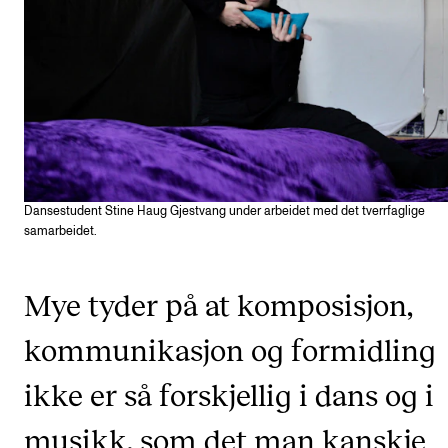
Etterutdanning og kurs
Talentutvikling
STUDENTLIV
Søknad og opptak
Biblioteket
Dansestudent Stine Haug Gjestvang under arbeidet med det tverrfaglige
samarbeidet.
Fagmiljøer
Salane våre
Mye tyder på at komposisjon,
Studentutvalet SUT (student.nmh.no)
kommunikasjon og formidling
ikke er så forskjellig i dans og i
FORSKNING
CERM
musikk, som det man kanskje