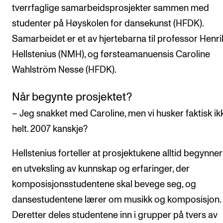
tverrfaglige samarbeidsprosjekter sammen med
Arrangementer og konserter
studenter på Høyskolen for dansekunst (HFDK).
Nyheter og historier
Samarbeidet er et av hjertebarna til professor Henri
Ledige stillinger
Hellstenius (NMH), og førsteamanuensis Caroline
Wahlström Nesse (HFDK).
INFO
Når begynte prosjektet?
Om Norges musikkhøgskole
– Jeg snakket med Caroline, men vi husker faktisk ik
Kontakt oss
helt. 2007 kanskje?
Finn ansatte
Hellstenius forteller at prosjektukene alltid begynne
For ansatte og studenter
en utveksling av kunnskap og erfaringer, der
komposisjonsstudentene skal bevege seg, og
dansestudentene lærer om musikk og komposisjon.
Deretter deles studentene inn i grupper på tvers av