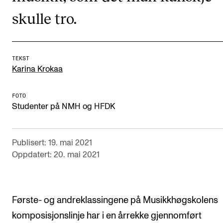
CREMAH
skulle tro.
NordART
Prosjekter
Publikasjoner
TEKST
Karina Krokaa
INTERNASJONALT
FOTO
Studenter på NMH og HFDK
Utveksling
Internasjonal strategi
Publisert: 19. mai 2021
Samarbeidsprosjekter
Oppdatert: 20. mai 2021
Nettverk
IN.TUNE
Første- og andreklassingene på Musikkhøgskolens
komposisjonslinje har i en årrekke gjennomført
AKTUELT