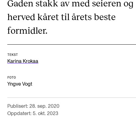
Gaden stakk av med seieren og 
CREMAH
herved kåret til årets beste
NordART
Prosjekter
formidler.
Publikasjoner
TEKST
INTERNASJONALT
Karina Krokaa
Utveksling
FOTO
Internasjonal strategi
Yngve Vogt
Samarbeidsprosjekter
Nettverk
Publisert: 28. sep. 2020
IN.TUNE
Oppdatert: 5. okt. 2023
AKTUELT