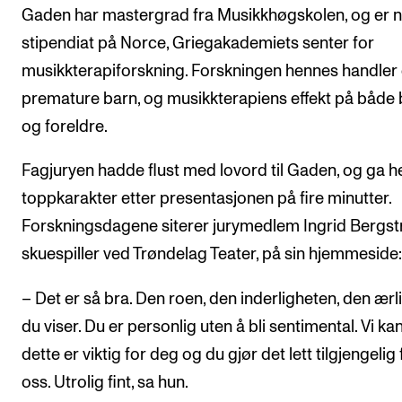
Gaden har mastergrad fra Musikkhøgskolen, og er 
Arrangementer og konserter
stipendiat på Norce, Griegakademiets senter for
Nyheter og historier
musikkterapiforskning. Forskningen hennes handle
Ledige stillinger
premature barn, og musikkterapiens effekt på både
og foreldre.
INFO
Fagjuryen hadde flust med lovord til Gaden, og ga 
Om Norges musikkhøgskole
toppkarakter etter presentasjonen på fire minutter.
Kontakt oss
Forskningsdagene siterer jurymedlem Ingrid Bergst
Finn ansatte
skuespiller ved Trøndelag Teater, på sin hjemmeside:
For ansatte og studenter
– Det er så bra. Den roen, den inderligheten, den ærl
du viser. Du er personlig uten å bli sentimental. Vi kan
dette er viktig for deg og du gjør det lett tilgjengelig 
oss. Utrolig fint, sa hun.