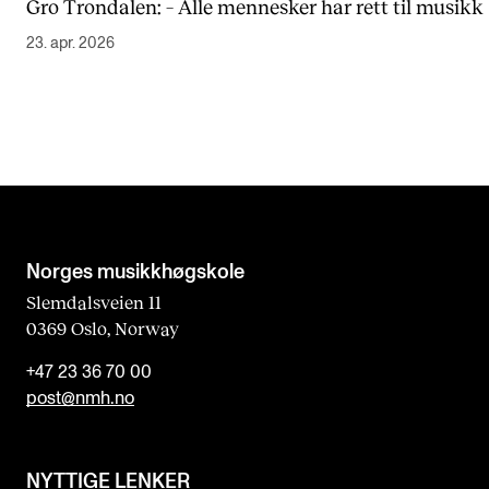
Gro Trondalen: – Alle mennesker har rett til musikk
23. apr. 2026
Norges musikk­høgskole
Slemdalsveien 11
0369 Oslo, Norway
+47 23 36 70 00
post@nmh.no
NYTTIGE LENKER