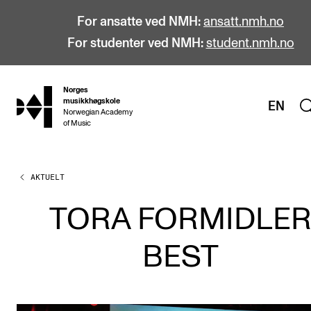
For ansatte ved NMH:
ansatt.nmh.no
For studenter ved NMH:
student.nmh.no
Norges
hjem
musikkhøgskole
EN
Norwegian Academy
of Music
AKTUELT
STUDIER
Alle studier
TORA FORMIDLE
Bachelor
BEST
Master
Doktorgrad
Årsstudium og videreutdanning