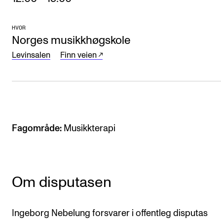
Arrangementer og konserter
HVOR
Nyheter og historier
Norges musikkhøgskole
Ledige stillinger
Levinsalen
Finn veien
INFO
Om Norges musikkhøgskole
Kontakt oss
Fagområde:
Musikkterapi
Finn ansatte
For ansatte og studenter
Om disputasen
Ingeborg Nebelung forsvarer i offentleg disputas