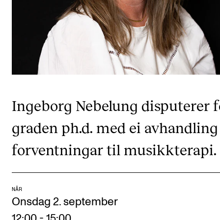
CREMAH
NordART
Prosjekter
Publikasjoner
INTERNASJONALT
Ingeborg Nebelung disputerer f
Utveksling
graden ph.d. med ei avhandlin
Internasjonal strategi
forventningar til musikkterapi.
Samarbeidsprosjekter
Nettverk
IN.TUNE
NÅR
Onsdag 2. september
AKTUELT
12:00
-
15:00