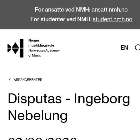
For ansatte ved NMH:
ansatt.nmh.no
For studenter ved NMH:
student.nmh.no
Norges
hjem
musikkhøgskole
EN
Norwegian Academy
of Music
ARRANGEMENTER
STUDIER
Alle studier
Disputas - Ingeborg
Bachelor
Nebelung
Master
Doktorgrad
Årsstudium og videreutdanning