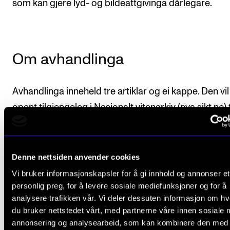
som kan gjere lyd- og bildeattgivinga dårlegare.
Om avhandlinga
Avhandlinga inneheld tre artiklar og ei kappe. Den vi
opent tilgjengeleg i Nasjonalt vitenarkiv (nva.sikt.no) 
veker før disputasen. Den første artikkelen er skrive
engelsk. Dei to siste artiklane og kappa er skriven på
norsk.
Denne nettsiden anvender cookies
Vi bruker informasjonskapsler for å gi innhold og annonser et
Rettleiar har vore professor Karette Stensæth.
personlig preg, for å levere sosiale mediefunksjoner og for å
analysere trafikken vår. Vi deler dessuten informasjon om h
Les meir om studien på NMH sine projektsider.
du bruker nettstedet vårt, med partnerne våre innen sosiale 
annonsering og analysearbeid, som kan kombinere den med