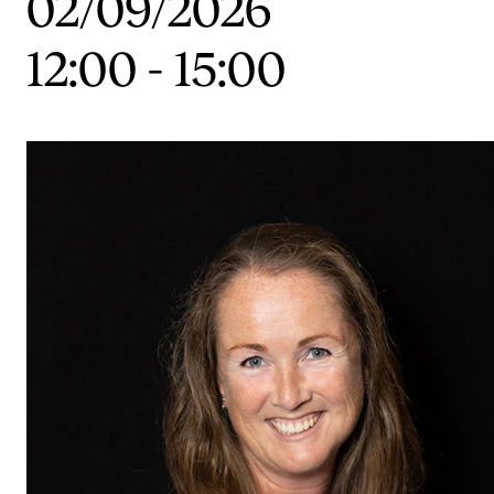
02/09/2026
Etterutdanning og kurs
12:00
-
15:00
Talentutvikling
STUDENTLIV
Søknad og opptak
Biblioteket
Fagmiljøer
Salane våre
Studentutvalet SUT (student.nmh.no)
FORSKNING
CERM