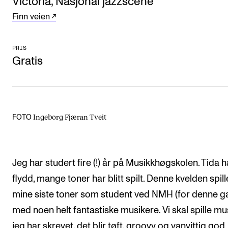
Victoria, Nasjonal jazzscene
Arrangementer og konserter
Finn veien
Nyheter og historier
PRIS
Ledige stillinger
Gratis
INFO
Om Norges musikkhøgskole
Ingeborg Fjæran Tveit
FOTO
Kontakt oss
Finn ansatte
For ansatte og studenter
Jeg har studert fire (!) år på Musikkhøgskolen. Tida h
flydd, mange toner har blitt spilt. Denne kvelden spill
mine siste toner som student ved NMH (for denne g
med noen helt fantastiske musikere. Vi skal spille mu
jeg har skrevet, det blir tøft, groovy og vanvittig god