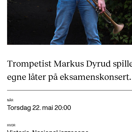
CREMAH
NordART
Prosjekter
Publikasjoner
INTERNASJONALT
Trompetist Markus Dyrud spill
Utveksling
egne låter på eksamenskonsert.
Internasjonal strategi
Samarbeidsprosjekter
Nettverk
NÅR
Torsdag 22. mai 20:00
IN.TUNE
HVOR
AKTUELT