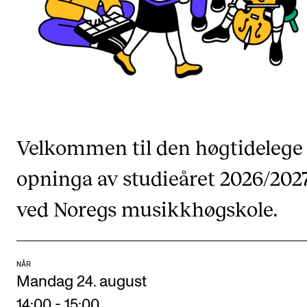
CREMAH
NordART
Prosjekter
Publikasjoner
INTERNASJONALT
Velkommen til den høgtidelege
Utveksling
opninga av studieåret 2026/202
Internasjonal strategi
ved Noregs musikkhøgskole.
Samarbeidsprosjekter
Nettverk
IN.TUNE
NÅR
Mandag 24. august
AKTUELT
14:00
-
15:00