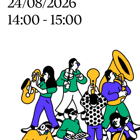
24/08/2026
Etterutdanning og kurs
14:00
-
15:00
Talentutvikling
STUDENTLIV
Søknad og opptak
Biblioteket
Fagmiljøer
Salane våre
Studentutvalet SUT (student.nmh.no)
FORSKNING
CERM