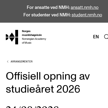
For ansatte ved NMH:
ansatt.nmh.no
For studenter ved NMH:
student.nmh.no
Norges
hjem
musikkhøgskole
EN
Norwegian Academy
of Music
ARRANGEMENTER
STUDIER
Alle studier
Offisiell opning av
Bachelor
studieåret 2026
Master
Doktorgrad
Årsstudium og videreutdanning