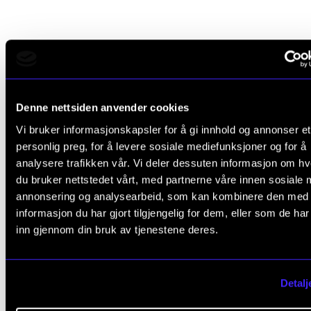
Helsing rektoratet
Astrid Kvalbein
,
Denne nettsiden anvender cookies
Rektor
Vi bruker informasjonskapsler for å gi innhold og annonser et
Musikkhistorie
personlig preg, for å levere sosiale mediefunksjoner og for å
analysere trafikken vår. Vi deler dessuten informasjon om h
Morten Qvenild
,
du bruker nettstedet vårt, med partnerne våre innen sosiale 
Prorektor
annonsering og analysearbeid, som kan kombinere den med
Jazz-piano
informasjon du har gjort tilgjengelig for dem, eller som de ha
inn gjennom din bruk av tjenestene deres.
Vivianne Sydnes
,
Viserektor
Korledelse
Detalj