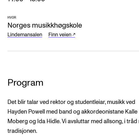
Arrangementer og konserter
HVOR
Nyheter og historier
Norges musikkhøgskole
Ledige stillinger
Lindemansalen
Finn veien
INFO
Om Norges musikkhøgskole
Kontakt oss
Program
Finn ansatte
For ansatte og studenter
Det blir talar ved rektor og studentleiar, musikk ved
Hayden Powell med band og akkordeonistane Kalle
Moberg og Ida Hidle. Vi avsluttar med allsong, i trå
tradisjonen.