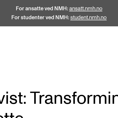
For ansatte ved NMH:
ansatt.nmh.no
For studenter ved NMH:
student.nmh.no
STUDENTLIV
F
Søknad og opptak
C
Biblioteket
C
Fagmiljøer
No
vist: Transformi
Salane våre
Pr
Studentutvalet SUT (student.nmh.no)
Pu