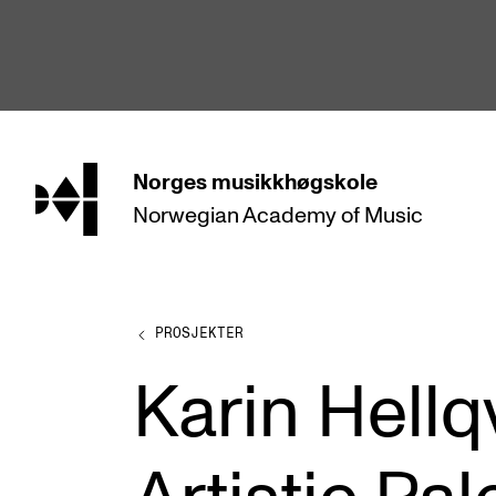
hjem
Norges
musikkhøgskole
Norwegian Academy
of Music
STUDIER
Alle studier
Bachelor
PROSJEKTER
Master
Karin Hellq
Doktorgrad
Årsstudium og videreutdanning