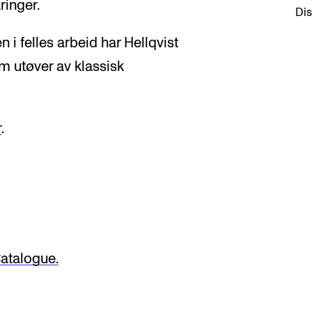
ringer.
Dis
 i felles arbeid har Hellqvist
om utøver av klassisk
r
.
atalogue.