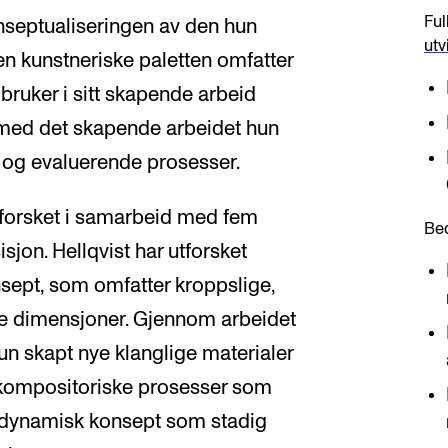
Ful
onseptualiseringen av den hun
utv
Den kunstneriske paletten omfatter
bruker i sitt skapende arbeid
akt med det skapende arbeidet hun
le og evaluerende prosesser.
utforsket i samarbeid med fem
Be
jon. Hellqvist har utforsket
nsept, som omfatter kroppslige,
tive dimensjoner. Gjennom arbeidet
un skapt nye klanglige materialer
 kompositoriske prosesser som
 dynamisk konsept som stadig