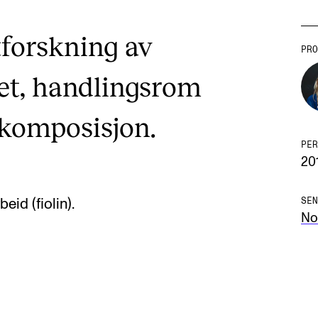
tforskning av
PRO
tet, handlingsrom
komposisjon.
PER
20
SEN
eid (fiolin).
No