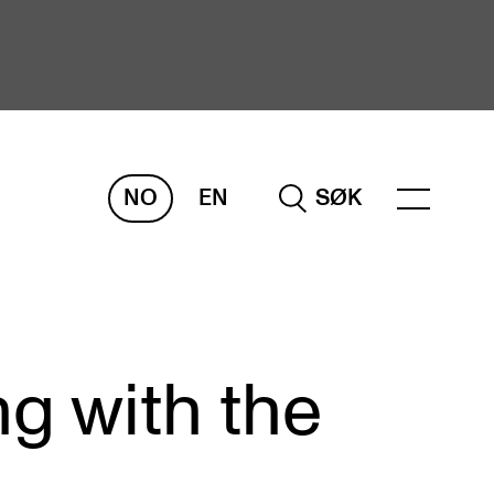
NO
EN
SØK
ORSKNING
ERM
REMAH
rdART
ng with the
osjekter
blikasjoner