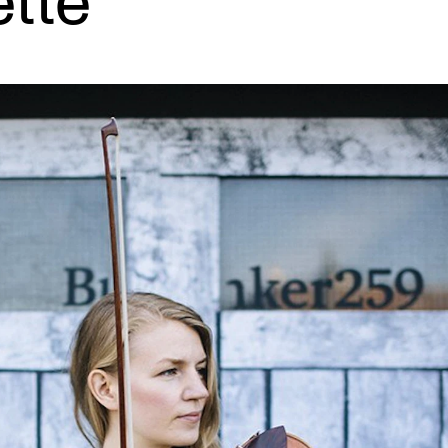
ette
AKTUELT
I
Arrangementer og konserter
Om
Nyheter og historier
Ko
Ledige stillinger
Fi
Fo