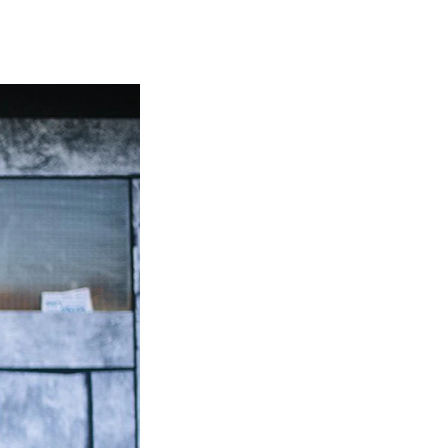
NFO
 Norges musikkhøgskole
ntakt oss
nn ansatte
r ansatte og studenter