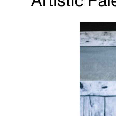
Artistic Pal
Etterutdanning og kurs
Talentutvikling
INTERNASJONALT
Utveksling
Internasjonal strategi
Samarbeidsprosjekter
Nettverk
IN.TUNE