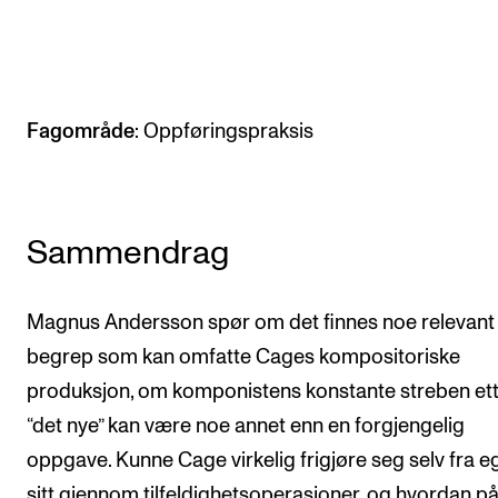
Arrangementer og konserter
Nyheter og historier
Ledige stillinger
Fagområde
: Oppføringspraksis
INFO
Om Norges musikkhøgskole
Sammendrag
Kontakt oss
Finn ansatte
Magnus Andersson spør om det finnes noe relevant 
For ansatte og studenter
begrep som kan omfatte Cages kompositoriske
produksjon, om komponistens konstante streben et
“det nye” kan være noe annet enn en forgjengelig
oppgave. Kunne Cage virkelig frigjøre seg selv fra e
sitt gjennom tilfeldighetsoperasjoner, og hvordan på