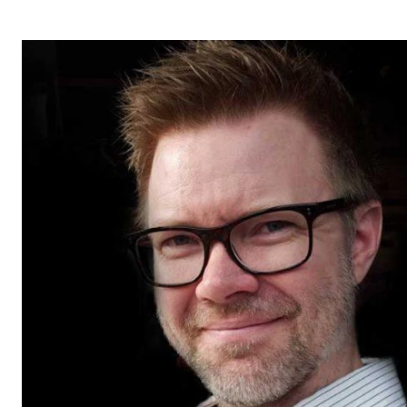
Etterutdanning og kurs
Talentutvikling
STUDENTLIV
Søknad og opptak
Biblioteket
Fagmiljøer
Salane våre
Studentutvalet SUT (student.nmh.no)
FORSKNING
CERM