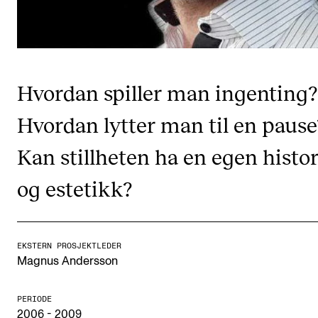
CREMAH
NordART
Prosjekter
Publikasjoner
Hvordan spiller man ingenting?
Hvordan lytter man til en pause
INTERNASJONALT
Kan stillheten ha en egen histor
Utveksling
og estetikk?
Internasjonal strategi
Samarbeidsprosjekter
Nettverk
EKSTERN PROSJEKTLEDER
Magnus Andersson
IN.TUNE
PERIODE
AKTUELT
2006 - 2009