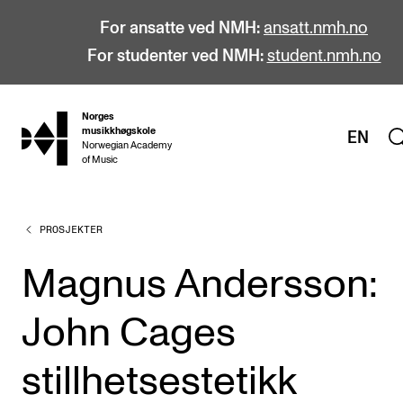
For ansatte ved NMH:
ansatt.nmh.no
For studenter ved NMH:
student.nmh.no
Norges
hjem
musikkhøgskole
EN
Norwegian Academy
of Music
PROSJEKTER
STUDIER
Alle studier
Magnus Andersson:
Bachelor
John Cages
Master
Doktorgrad
stillhetsestetikk
Årsstudium og videreutdanning