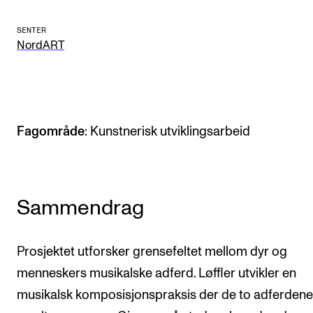
Arrangementer og konserter
SENTER
Nyheter og historier
NordART
Ledige stillinger
INFO
Fagområde
: Kunstnerisk utviklingsarbeid
Om Norges musikkhøgskole
Kontakt oss
Finn ansatte
Sammendrag
For ansatte og studenter
Prosjektet utforsker grensefeltet mellom dyr og
menneskers musikalske adferd. Løffler utvikler en
musikalsk komposisjonspraksis der de to adferdene