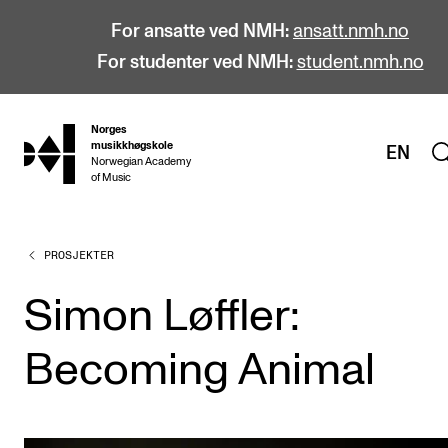
For ansatte ved NMH:
ansatt.nmh.no
For studenter ved NMH:
student.nmh.no
Norges
hjem
musikkhøgskole
EN
Norwegian Academy
of Music
PROSJEKTER
STUDIER
Alle studier
Simon Løffler:
Bachelor
Becoming Animal
Master
Doktorgrad
Årsstudium og videreutdanning