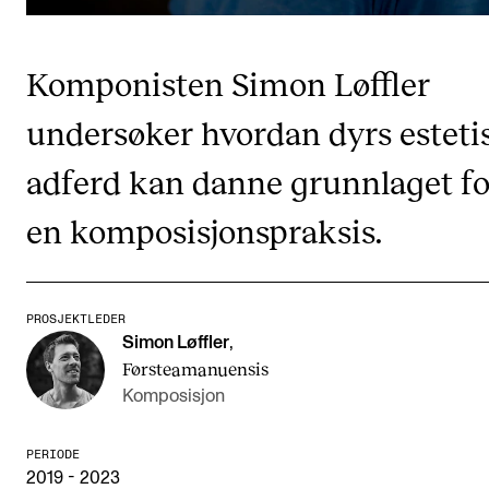
CREMAH
NordART
Komponisten Simon Løffler
Prosjekter
undersøker hvordan dyrs esteti
Publikasjoner
adferd kan danne grunnlaget fo
INTERNASJONALT
en komposisjonspraksis.
Utveksling
Internasjonal strategi
PROSJEKTLEDER
Samarbeidsprosjekter
Simon Løffler
,
Nettverk
Førsteamanuensis
Komposisjon
IN.TUNE
PERIODE
2019 - 2023
AKTUELT