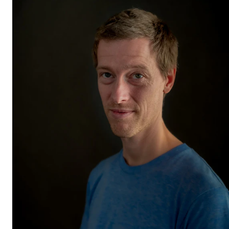
Etterutdanning og kurs
Talentutvikling
STUDENTLIV
Søknad og opptak
Biblioteket
Fagmiljøer
Salane våre
Studentutvalet SUT (student.nmh.no)
FORSKNING
CERM