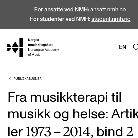
For ansatte ved NMH:
ansatt.nmh.no
For studenter ved NMH:
student.nmh.no
Norges
hjem
musikkhøgskole
EN
Norwegian Academy
of Music
PUBLIKASJONER
STUDIER
Alle studier
Fra musikk­te­ra­pi til
Bachelor
musikk og helse: Arti
Master
Doktorgrad
1973
2014
2
ler
–
, bind
Årsstudium og videreutdanning