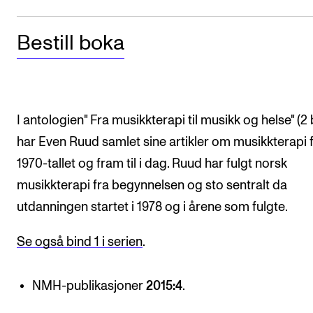
Arrangementer og konserter
Bestill boka
Nyheter og historier
Ledige stillinger
INFO
I antologien" Fra musikkterapi til musikk og helse" (2 
har Even Ruud samlet sine artikler om musikkterapi 
Om Norges musikkhøgskole
1970-tallet og fram til i dag. Ruud har fulgt norsk
Kontakt oss
musikkterapi fra begynnelsen og sto sentralt da
Finn ansatte
utdanningen startet i 1978 og i årene som fulgte.
For ansatte og studenter
Se også bind 1 i serien
.
NMH-publikasjoner
2015:4
.