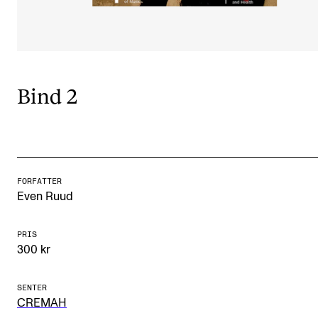
CREMAH
NordART
Prosjekter
Publikasjoner
Bind 2
INTERNASJONALT
Utveksling
FORFATTER
Internasjonal strategi
Even Ruud
Samarbeidsprosjekter
PRIS
Nettverk
300 kr
IN.TUNE
SENTER
CREMAH
AKTUELT