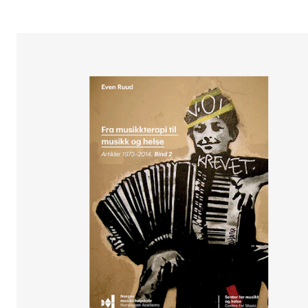
Etterutdanning og kurs
Talentutvikling
STUDENTLIV
Søknad og opptak
Biblioteket
Fagmiljøer
Salane våre
Studentutvalet SUT (student.nmh.no)
FORSKNING
CERM