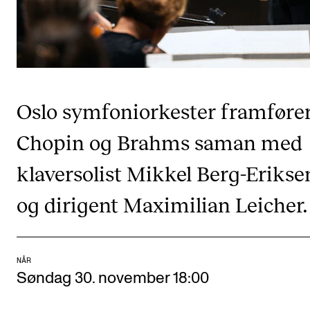
CREMAH
NordART
Prosjekter
Publikasjoner
Oslo symfoniorkester framføre
INTERNASJONALT
Chopin og Brahms saman med
Utveksling
klaversolist Mikkel Berg-Erikse
Internasjonal strategi
og dirigent Maximilian Leicher.
Samarbeidsprosjekter
Nettverk
IN.TUNE
NÅR
Søndag 30. november 18:00
AKTUELT