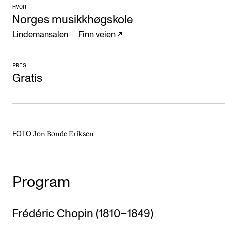
HVOR
Arrangementer og konserter
Norges musikkhøgskole
Nyheter og historier
Lindemansalen
Finn veien
Ledige stillinger
PRIS
Gratis
INFO
Om Norges musikkhøgskole
Kontakt oss
Jon Bonde Eriksen
FOTO
Finn ansatte
For ansatte og studenter
Program
Frédéric Chopin (1810–1849)