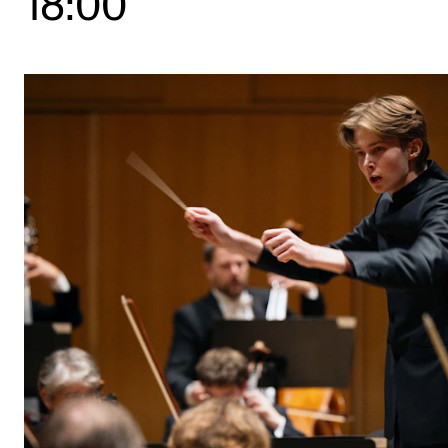
18:00
Etterutdanning og kurs
Talentutvikling
STUDENTLIV
Søknad og opptak
Biblioteket
Fagmiljøer
Salane våre
Studentutvalet SUT (student.nmh.no)
FORSKNING
CERM