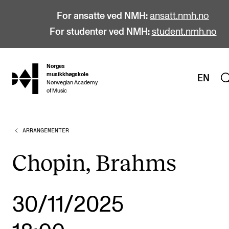
For ansatte ved NMH:
ansatt.nmh.no
For studenter ved NMH:
student.nmh.no
Norges
hjem
musikkhøgskole
EN
Norwegian Academy
of Music
ARRANGEMENTER
STUDIER
Alle studier
Chopin, Brahms
Bachelor
Master
30/11/2025
Doktorgrad
Årsstudium og videreutdanning