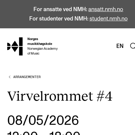
For ansatte ved NMH:
ansatt.nmh.no
For studenter ved NMH:
student.nmh.no
Norges
hjem
musikkhøgskole
EN
Norwegian Academy
of Music
ARRANGEMENTER
STUDIER
Alle studier
Virvelrommet #4
Bachelor
Master
08/05/2026
Doktorgrad
Årsstudium og videreutdanning