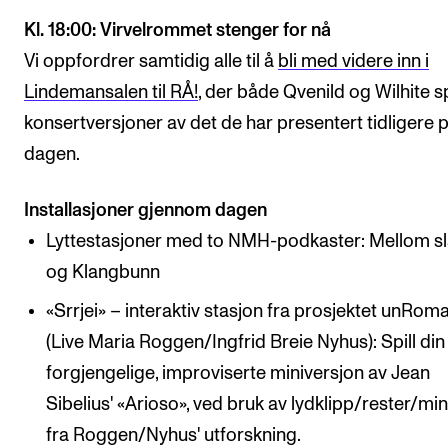
Kl. 18:00: Virvelrommet stenger for nå
Vi oppfordrer samtidig alle til å
bli med videre inn i
Lindemansalen til RÅ!
, der både Qvenild og Wilhite sp
konsertversjoner av det de har presentert tidligere 
dagen.
Installasjoner gjennom dagen
Lyttestasjoner med to NMH-podkaster: Mellom s
og Klangbunn
«Srrjei» – interaktiv stasjon fra prosjektet unRom
(Live Maria Roggen/Ingfrid Breie Nyhus): Spill di
forgjengelige, improviserte miniversjon av Jean
Sibelius' «Arioso», ved bruk av lydklipp/rester/mi
fra Roggen/Nyhus' utforskning.