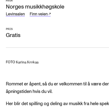
HVOR
Norges musikkhøgskole
Arrangementer og konserter
Levinsalen
Finn veien
Nyheter og historier
Ledige stillinger
PRIS
Gratis
INFO
Om Norges musikkhøgskole
Kontakt oss
Karina Krokaa
FOTO
Finn ansatte
For ansatte og studenter
Rommet er åpent, så du er velkommen til å være der 
åpningstiden hvis du vil.
Her blir det spilling og deling av musikk fra hele spe