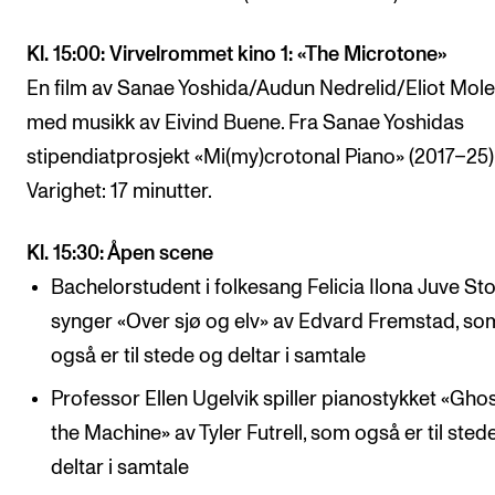
Kl. 15:00: Virvelrommet kino 1: «The Microtone»
En film av Sanae Yoshida/Audun Nedrelid/Eliot Mole
med musikk av Eivind Buene. Fra Sanae Yoshidas
stipendiatprosjekt «Mi(my)crotonal Piano» (2017–25)
Varighet: 17 minutter.
Kl. 15:30: Åpen scene
Bachelorstudent i folkesang Felicia Ilona Juve St
synger «Over sjø og elv» av Edvard Fremstad, so
også er til stede og deltar i samtale
Professor Ellen Ugelvik spiller pianostykket «Ghos
the Machine» av Tyler Futrell, som også er til sted
deltar i samtale