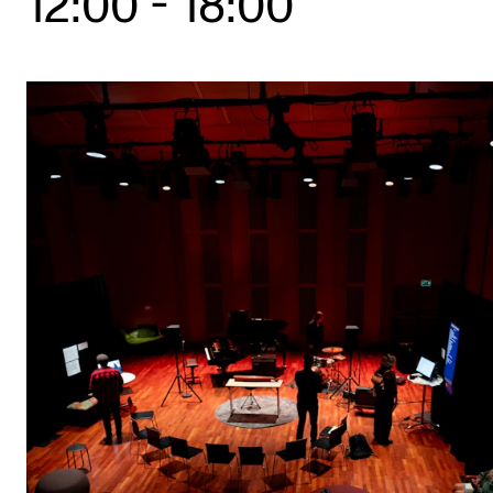
12:00
-
18:00
Etterutdanning og kurs
Talentutvikling
STUDENTLIV
Søknad og opptak
Biblioteket
Fagmiljøer
Salane våre
Studentutvalet SUT (student.nmh.no)
FORSKNING
CERM