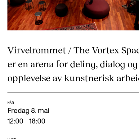
CREMAH
NordART
Prosjekter
Publikasjoner
Virvelrommet / The Vortex Spa
INTERNASJONALT
er en arena for deling, dialog og
Utveksling
opplevelse av kunstnerisk arbei
Internasjonal strategi
Samarbeidsprosjekter
Nettverk
NÅR
Fredag 8. mai
IN.TUNE
12:00
-
18:00
AKTUELT