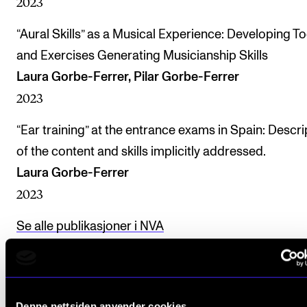
2023
“Aural Skills” as a Musical Experience: Developing To
and Exercises Generating Musicianship Skills
Laura Gorbe-Ferrer, Pilar Gorbe-Ferrer
2023
“Ear training” at the entrance exams in Spain: Descri
of the content and skills implicitly addressed.
Laura Gorbe-Ferrer
2023
Se alle publikasjoner i NVA
Prosjekter Laura Gorbe er 
Denne nettsiden anvender cookies