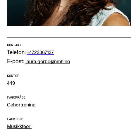
CREMAH
NordART
Prosjekter
Publikasjoner
KONTAKT
Telefon:
+4723367137
INTERNASJONALT
E-post:
laura.gorbe@nmh.no
Utveksling
Internasjonal strategi
KONTOR
449
Samarbeidsprosjekter
Nettverk
FAGOMRÅDE
Gehørtrening
IN.TUNE
FAGMILJØ
Musikkteori
AKTUELT