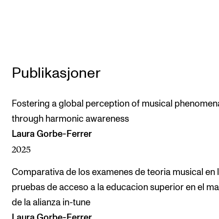
Arrangementer og konserter
Nyheter og historier
Ledige stillinger
Publikasjoner
INFO
Om Norges musikkhøgskole
Fostering a global perception of musical phenomen
through harmonic awareness
Kontakt oss
Laura Gorbe-Ferrer
Finn ansatte
2025
For ansatte og studenter
Comparativa de los examenes de teoria musical en 
pruebas de acceso a la educacion superior en el m
de la alianza in-tune
Laura Gorbe-Ferrer