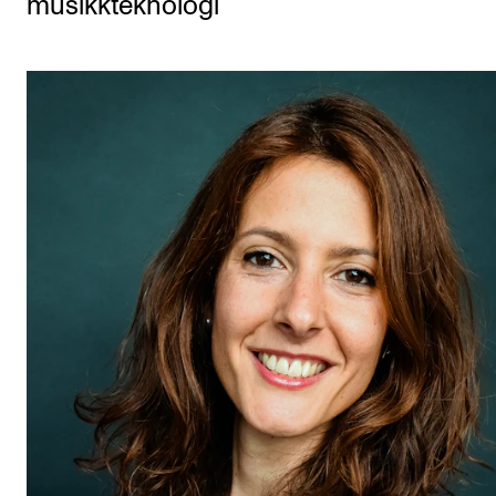
musikkteknologi
Etterutdanning og kurs
Talentutvikling
STUDENTLIV
Søknad og opptak
Biblioteket
Fagmiljøer
Salane våre
Studentutvalet SUT (student.nmh.no)
FORSKNING
CERM