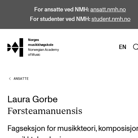
For ansatte ved NMH:
ansatt.nmh.no
For studenter ved NMH:
student.nmh.no
Norges
hjem
musikkhøgskole
EN
Norwegian Academy
of Music
ANSATTE
STUDIER
Alle studier
Laura Gorbe
Bachelor
Første­ama­nu­en­sis
Master
Doktorgrad
Fagseksjon for musikkteori, komposisjo
Årsstudium og videreutdanning