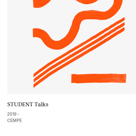
Arrangementer og konserter
Nyheter og historier
Ledige stillinger
INFO
Om Norges musikkhøgskole
Kontakt oss
Finn ansatte
For ansatte og studenter
STUDENT Talks
2019 -
CEMPE