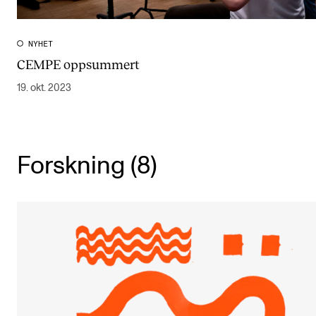
CREMAH
NordART
NYHET
Prosjekter
CEMPE oppsummert
Publikasjoner
19. okt. 2023
INTERNASJONALT
Forskning (8)
Utveksling
Internasjonal strategi
Samarbeidsprosjekter
Nettverk
IN.TUNE
AKTUELT