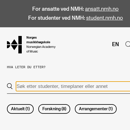
For ansatte ved NMH:
ansatt.nmh.no
For studenter ved NMH:
student.nmh.no
Norges
hjem
musikkhøgskole
EN
Norwegian Academy
of Music
HVA LETER DU ETTER?
STUDIER
Alle studier
Bachelor
Master
Aktuelt
(
1
)
Forskning
(
8
)
Arrangementer
(
1
)
Doktorgrad
Årsstudium og videreutdanning