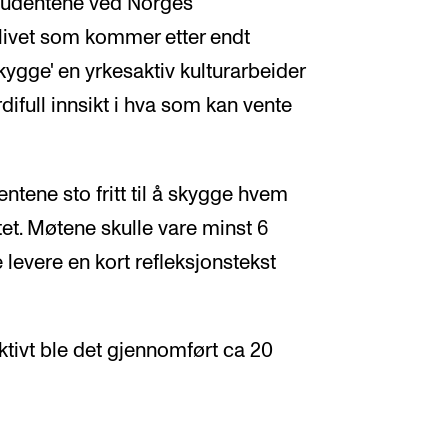
studentene ved Norges
slivet som kommer etter endt
ygge' en yrkesaktiv kulturarbeider
ifull innsikt i hva som kan vente
ntene sto fritt til å skygge hvem
ltet. Møtene skulle vare minst 6
 levere en kort refleksjonstekst
tivt ble det gjennomført ca 20