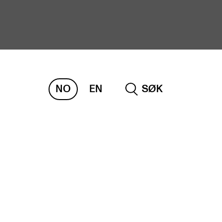
NO
EN
SØK
ORSKNING
ERM
REMAH
rdART
osjekter
blikasjoner