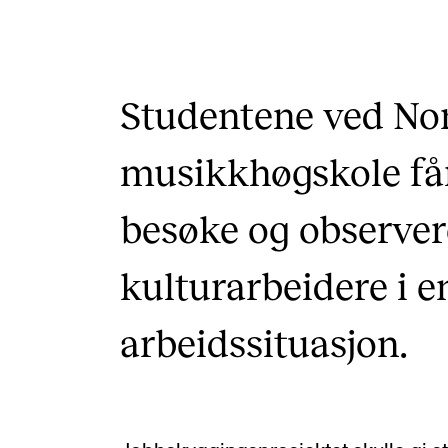
Etterutdanning og kurs
Talentutvikling
Studentene ved No
INTERNASJONALT
musikkhøgskole får
Utveksling
besøke og observer
Internasjonal strategi
kulturarbeidere i e
Samarbeidsprosjekter
Nettverk
arbeidssituasjon.
IN.TUNE