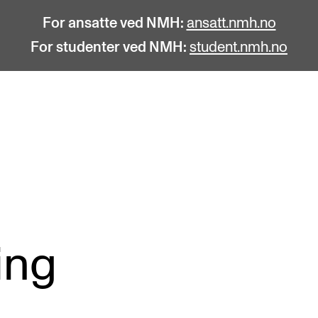
For ansatte ved NMH:
ansatt.nmh.no
For studenter ved NMH:
student.nmh.no
STUDENTLIV
F
Søknad og opptak
C
Biblioteket
C
Fagmiljøer
No
ing
Salane våre
Pr
Studentutvalet SUT (student.nmh.no)
Pu