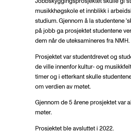
Jobbskyggingsprosjektet skulle gi 
musikkhøgskole et innblikk i arbeid
studium. Gjennom å la studentene 'sk
på jobb ga prosjektet studentene verd
dem når de uteksamineres fra NMH.
Prosjektet var studentdrevet og stude
de ville innenfor kultur- og musikkfe
timer og i etterkant skulle studentene
om verdien av møtet.
Gjennom de 5 årene prosjektet var ak
møter.
Prosjektet ble avsluttet i 2022.