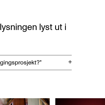
ysningen lyst ut i
gingsprosjekt?"