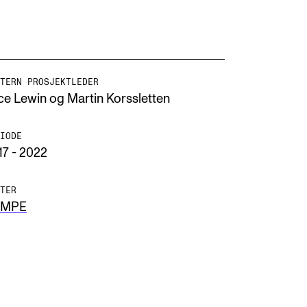
TERN PROSJEKTLEDER
ice Lewin og Martin Korssletten
NFO
 Norges musikkhøgskole
IODE
17 - 2022
ntakt oss
nn ansatte
TER
EMPE
r ansatte og studenter