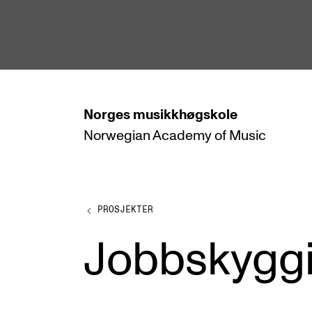
hjem
Norges
musikkhøgskole
Norwegian Academy
of Music
STUDIER
Alle studier
Bachelor
PROSJEKTER
Master
Jobbskygg
Doktorgrad
Årsstudium og videreutdanning