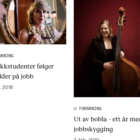
SKNING
kkstudenter følger
lder på jobb
n. 2018
FORSKNING
Ut av bobla – ett år me
jobbskygging