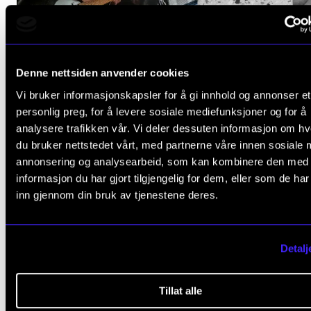
Denne nettsiden anvender cookies
SAMTIDSMUSIKK OG ELEKTRONISK MUSIKK
Vi bruker informasjonskapsler for å gi innhold og annonser et
Ultima: Mot harde flater
personlig preg, for å levere sosiale mediefunksjoner og for å
analysere trafikken vår. Vi deler dessuten informasjon om h
Mandag 14. september
du bruker nettstedet vårt, med partnerne våre innen sosiale 
19:00 - 21:00
annonsering og analysearbeid, som kan kombinere den med
Kulturkirken Jakob
informasjon du har gjort tilgjengelig for dem, eller som de ha
inn gjennom din bruk av tjenestene deres.
Detalj
Tillat alle