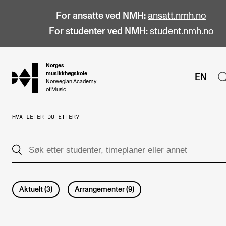
For ansatte ved NMH:
ansatt.nmh.no
For studenter ved NMH:
student.nmh.no
Norges
hjem
musikkhøgskole
EN
Norwegian Academy
of Music
HVA LETER DU ETTER?
STUDIER
Alle studier
Bachelor
Master
Aktuelt
(
3
)
Arrangementer
(
9
)
Doktorgrad
Årsstudium og videreutdanning