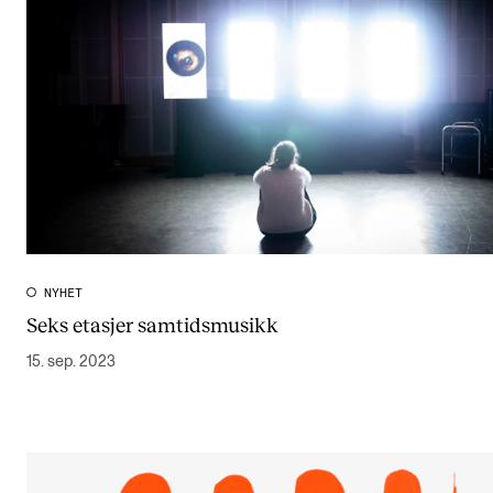
Arrangementer og konserter
Nyheter og historier
Ledige stillinger
INFO
Om Norges musikkhøgskole
Kontakt oss
NYHET
Finn ansatte
Seks etasjer samtidsmusikk
For ansatte og studenter
15. sep. 2023