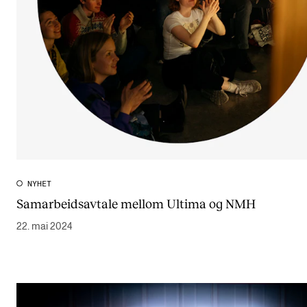
CREMAH
NordART
Prosjekter
Publikasjoner
INTERNASJONALT
Utveksling
Internasjonal strategi
NYHET
Samarbeidsavtale mellom Ultima og NMH
Samarbeidsprosjekter
22. mai 2024
Nettverk
IN.TUNE
AKTUELT