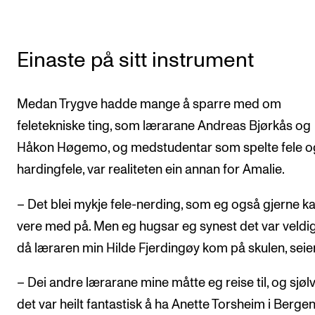
Einaste på sitt instrument
Medan Trygve hadde mange å sparre med om
feletekniske ting, som lærarane Andreas Bjørkås og
Håkon Høgemo, og medstudentar som spelte fele o
hardingfele, var realiteten ein annan for Amalie.
– Det blei mykje fele-nerding, som eg også gjerne k
vere med på. Men eg hugsar eg synest det var veldig
då læraren min Hilde Fjerdingøy kom på skulen, seie
– Dei andre lærarane mine måtte eg reise til, og sjøl
det var heilt fantastisk å ha Anette Torsheim i Berge