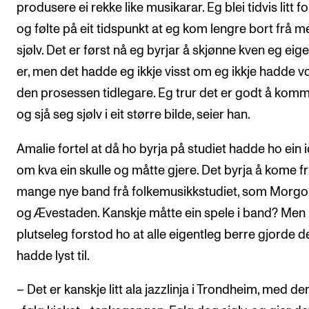
produsere ei rekke like musikarar. Eg blei tidvis litt fo
og følte på eit tidspunkt at eg kom lengre bort frå m
sjølv. Det er først nå eg byrjar å skjønne kven eg eig
er, men det hadde eg ikkje visst om eg ikkje hadde vo
den prosessen tidlegare. Eg trur det er godt å komm
og sjå seg sjølv i eit større bilde, seier han.
Amalie fortel at då ho byrja på studiet hadde ho ein 
om kva ein skulle og måtte gjere. Det byrja å kome 
mange nye band frå folkemusikkstudiet, som Morg
og Ævestaden. Kanskje måtte ein spele i band? Men
plutseleg forstod ho at alle eigentleg berre gjorde d
hadde lyst til.
– Det er kanskje litt ala jazzlinja i Trondheim, med d