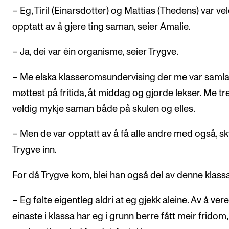
– Eg, Tiril (Einarsdotter) og Mattias (Thedens) var ve
opptatt av å gjere ting saman, seier Amalie.
– Ja, dei var éin organisme, seier Trygve.
– Me elska klasseromsundervising der me var samla
møttest på fritida, åt middag og gjorde lekser. Me tr
veldig mykje saman både på skulen og elles.
– Men de var opptatt av å få alle andre med også, sk
Trygve inn.
For då Trygve kom, blei han også del av denne klassa
– Eg følte eigentleg aldri at eg gjekk aleine. Av å ver
einaste i klassa har eg i grunn berre fått meir fridom,