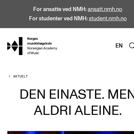
For ansatte ved NMH:
ansatt.nmh.no
For studenter ved NMH:
student.nmh.no
Norges
hjem
musikkhøgskole
EN
Norwegian Academy
of Music
AKTUELT
STUDIER
Alle studier
DEN EINASTE. ME
Bachelor
ALDRI ALEINE.
Master
Doktorgrad
Årsstudium og videreutdanning