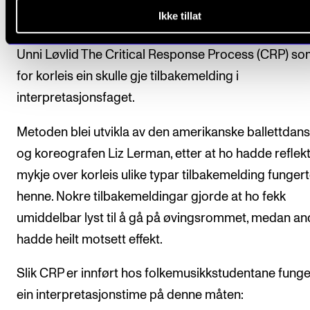
Ikke tillat
Kort tid etter ho tok over som folkemusikksjef innfør
Unni Løvlid The Critical Response Process (CRP) s
for korleis ein skulle gje tilbakemelding i
interpretasjonsfaget.
Metoden blei utvikla av den amerikanske ballettdan
og koreografen Liz Lerman, etter at ho hadde reflekt
mykje over korleis ulike typar tilbakemelding funger
henne. Nokre tilbakemeldingar gjorde at ho fekk
umiddelbar lyst til å gå på øvingsrommet, medan an
hadde heilt motsett effekt.
Slik CRP er innført hos folkemusikkstudentane fung
ein interpretasjonstime på denne måten: