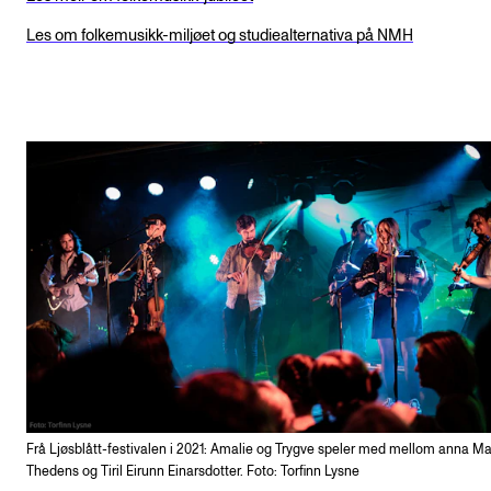
Les om folkemusikk-miljøet og studiealternativa på NMH
Frå Ljøsblått-festivalen i 2021: Amalie og Trygve speler med mellom anna Ma
Thedens og Tiril Eirunn Einarsdotter. Foto: Torfinn Lysne