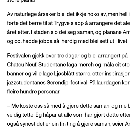
store planar.
Av naturlege årsaker blei det ikkje noko av, men hell i
førte det berre til at Trygve slapp å arrangere det al
året etter. I staden slo dei seg saman, og planane Am
og co. hadde jobba så iherdig med blei sett ut i livet.
Festivalen gjekk over tre dagar og blei arrangert på
Chateu Neuf. Studentane laga merch og måla eit sto
banner og ville lage Ljøsblått større, etter inspirasjon
jazzstudentanes Serendip-festival. På laurdagen ko
fleire hundre personar.
– Me koste oss så med å gjere dette saman, og me b
veldig tette. Eg håpar at alle som har gjort dette ette
også synest det er ein fin ting å gjere saman, seier A