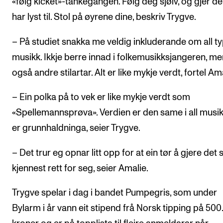
«følg kicket»-tankegangen. Følg deg sjølv, og gjer de
har lyst til. Stol på øyrene dine, beskriv Trygve.
– På studiet snakka me veldig inkluderande om all t
musikk. Ikkje berre innad i folkemusikksjangeren, me
også andre stilartar. Alt er like mykje verdt, fortel Am
– Ein polka på to vek er like mykje verdt som
«Spellemannsprøva». Verdien er den same i all musik
er grunnhaldninga, seier Trygve.
– Det trur eg opnar litt opp for at ein tør å gjere det
kjennest rett for seg, seier Amalie.
Trygve spelar i dag i bandet Pumpegris, som under
Bylarm i år vann eit stipend frå Norsk tipping på 50