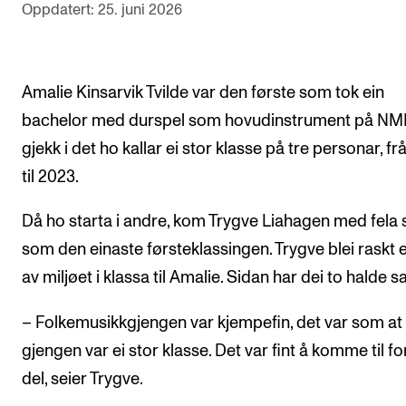
Oppdatert: 25. juni 2026
Arrangementer og konserter
Nyheter og historier
Amalie Kinsarvik Tvilde var den første som tok ein
Ledige stillinger
bachelor med durspel som hovudinstrument på NM
gjekk i det ho kallar ei stor klasse på tre personar, fr
INFO
til 2023.
Om Norges musikkhøgskole
Då ho starta i andre, kom Trygve Liahagen med fela s
Kontakt oss
som den einaste førsteklassingen. Trygve blei raskt e
Finn ansatte
av miljøet i klassa til Amalie. Sidan har dei to halde 
For ansatte og studenter
– Folkemusikkgjengen var kjempefin, det var som at 
gjengen var ei stor klasse. Det var fint å komme til fo
del, seier Trygve.