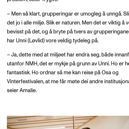
– Men så klart, grupperingar er umogleg å unngå. Sli
det jo i alle miljø. Slik er naturen. Men det er viktig å 
bevisst på det, og å bryte på tvers av grupperingane
har Unni (Løvlid) vore veldig tydeleg på.
– Ja, dette med at miljøet har endra seg, både innan
utanfor NMH, det er mykje på grunn av Unni. Ho er he
fantastisk. Ho ordnar så me kan reise på Osa og
Vinterfestivalen, at me får møte dei andre institusjon
seier Amalie.