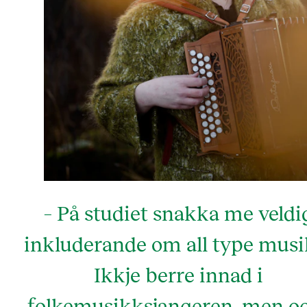
– På studiet snakka me veldi
inkluderande om all type musi
Ikkje berre innad i
folkemusikksjangeren, men o