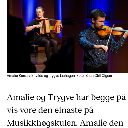
Etterutdanning og kurs
Talentutvikling
STUDENTLIV
Søknad og opptak
Biblioteket
Fagmiljøer
Amalie Kinsarvik Tvilde og Trygve Liahagen. Foto: Brian Cliff Olguin
Salane våre
Studentutvalet SUT (student.nmh.no)
Amalie og Trygve har begge på 
vis vore den einaste på
FORSKNING
Musikkhøgskulen. Amalie den
CERM