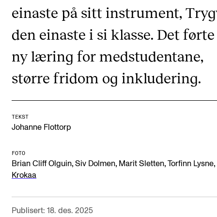
CREMAH
einaste på sitt instrument, Try
NordART
den einaste i si klasse. Det førte 
Prosjekter
ny læring for medstudentane,
Publikasjoner
større fridom og inkludering.
INTERNASJONALT
Utveksling
TEKST
Internasjonal strategi
Johanne Flottorp
Samarbeidsprosjekter
FOTO
Nettverk
,
,
,
,
Brian Cliff Olguin
Siv Dolmen
Marit Sletten
Torfinn Lysne
Krokaa
IN.TUNE
Publisert: 18. des. 2025
AKTUELT