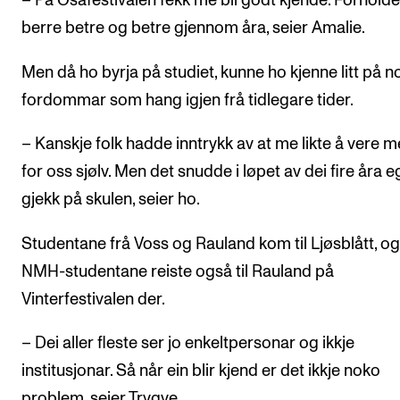
– På Osafestivalen fekk me bli godt kjende. Forholdet
berre betre og betre gjennom åra, seier Amalie.
Men då ho byrja på studiet, kunne ho kjenne litt på n
fordommar som hang igjen frå tidlegare tider.
– Kanskje folk hadde inntrykk av at me likte å vere m
for oss sjølv. Men det snudde i løpet av dei fire åra e
gjekk på skulen, seier ho.
Studentane frå Voss og Rauland kom til Ljøsblått, og
NMH-studentane reiste også til Rauland på
Vinterfestivalen der.
– Dei aller fleste ser jo enkeltpersonar og ikkje
institusjonar. Så når ein blir kjend er det ikkje noko
problem, seier Trygve.