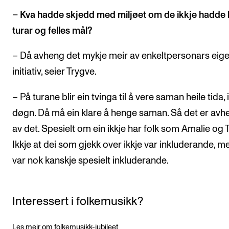
– Kva hadde skjedd med miljøet om de ikkje hadde 
turar og felles mål?
– Då avheng det mykje meir av enkeltpersonars eig
initiativ, seier Trygve.
– På turane blir ein tvinga til å vere saman heile tida, i
døgn. Då må ein klare å henge saman. Så det er avh
av det. Spesielt om ein ikkje har folk som Amalie og Ti
Ikkje at dei som gjekk over ikkje var inkluderande, m
var nok kanskje spesielt inkluderande.
Interessert i folkemusikk?
Les meir om folkemusikk-jubileet