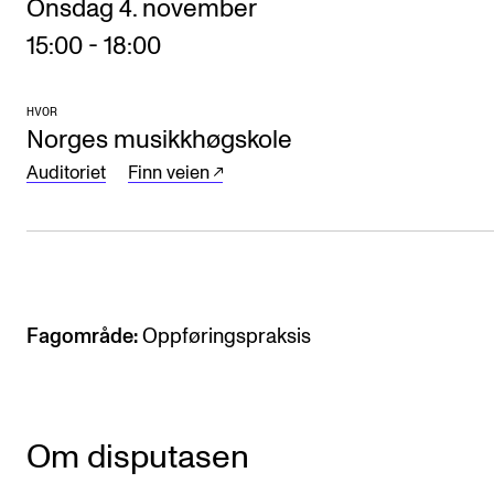
Onsdag 4. november
Arrangementer og konserter
15:00
-
18:00
Nyheter og historier
Ledige stillinger
HVOR
Norges musikkhøgskole
Auditoriet
Finn veien
INFO
Om Norges musikkhøgskole
Kontakt oss
Finn ansatte
Fagområde:
Oppføringspraksis
For ansatte og studenter
Om disputasen