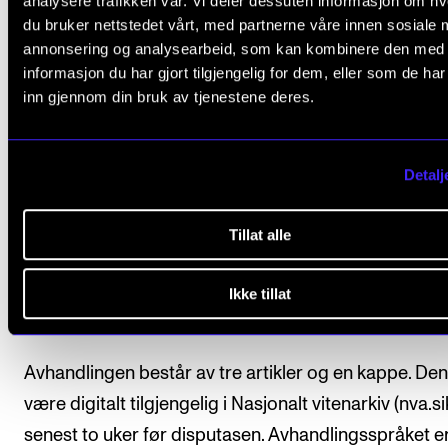
tillegg en forholdsvis enkel videoproduksjon, noe s
analysere trafikken vår. Vi deler dessuten informasjon om h
du bruker nettstedet vårt, med partnerne våre innen sosiale 
gi begrensninger knyttet til lyd- og bildegjengivelse.
annonsering og analysearbeid, som kan kombinere den med
informasjon du har gjort tilgjengelig for dem, eller som de ha
Forskningssenter:
NordART
inn gjennom din bruk av tjenestene deres.
Ph.d.-programmet i musikkforskning
Detalj
Forskningssenteret NordART
Tillat alle
Ikke tillat
Om avhandlingen
Avhandlingen består av tre artikler og en kappe. Den 
være digitalt tilgjengelig i Nasjonalt vitenarkiv (nva.si
senest to uker før disputasen. Avhandlingsspråket e