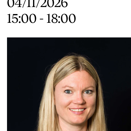
04/11/2026
Etterutdanning og kurs
15:00
-
18:00
Talentutvikling
STUDENTLIV
Søknad og opptak
Biblioteket
Fagmiljøer
Salane våre
Studentutvalet SUT (student.nmh.no)
FORSKNING
CERM