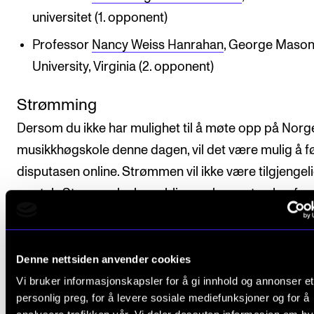
universitet (1. opponent)
Professor
Nancy Weiss Hanrahan
, George Maso
University, Virginia (2. opponent)
Strømming
Dersom du ikke har mulighet til å møte opp på Norg
musikkhøgskole denne dagen, vil det være mulig å f
disputasen online. Strømmen vil ikke være tilgjengeli
opptak. Strømmelenke publiseres her ca to uker før
arrangementet.
OBS! Vi oppfordrer alle som kan til å møte opp fysisk
Denne nettsiden anvender cookies
fordi en strøm i de fleste tilfeller ikke vil oppleves so
Vi bruker informasjonskapsler for å gi innhold og annonser et
fullgodt alternativ til å være til stede i salen. Dette er 
personlig preg, for å levere sosiale mediefunksjoner og for å