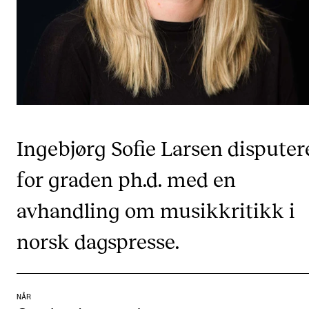
CREMAH
NordART
Prosjekter
Publikasjoner
INTERNASJONALT
Ingebjørg Sofie Larsen disputer
Utveksling
for graden ph.d. med en
Internasjonal strategi
avhandling om musikkritikk i
Samarbeidsprosjekter
Nettverk
norsk dagspresse.
IN.TUNE
NÅR
AKTUELT