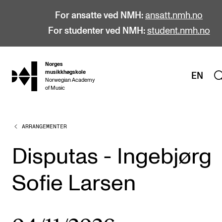
For ansatte ved NMH:
ansatt.nmh.no
For studenter ved NMH:
student.nmh.no
Norges
hjem
musikkhøgskole
EN
Norwegian Academy
of Music
ARRANGEMENTER
STUDIER
Alle studier
Disputas - Ingebjørg
Bachelor
Sofie Larsen
Master
Doktorgrad
Årsstudium og videreutdanning