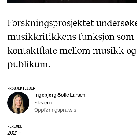
CREMAH
NordART
Forskningsprosjektet undersøk
Prosjekter
musikkritikkens funksjon som
Publikasjoner
kontaktflate mellom musikk og
INTERNASJONALT
publikum.
Utveksling
Internasjonal strategi
PROSJEKTLEDER
Samarbeidsprosjekter
Ingebjørg Sofie Larsen
,
Ekstern
Nettverk
Oppføringspraksis
IN.TUNE
PERIODE
2021 -
AKTUELT