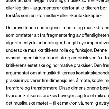
autoritet som avgjør hva slags musikk som er «verdi
eller legitim – argumenterer derfor at kritikeren bør
forstås som en «formidler» eller «kontaktskaper».
De omveltende endringene i medie- og musikkbrans
som omfatter alt fra fragmentering av offentligheten 
algoritmestyrte anbefalinger, har gitt nye imperativer
undersøke musikkritikkens rolle og funksjon. Denne
avhandlingen bidrar teoretisk og empirisk ved å utf
kritikerens estetiske og normative praksiser. Den f
argumentet om at musikkritikernes kontaktskapend
praksis involverer fire dimensjoner: å møte, koble, 
fremføre og transformere. Disse dimensjonene besk
hvordan kritikeres praksis beveger seg fra et mikron
det musikalske møtet – til et makronivå, nemlig avtry