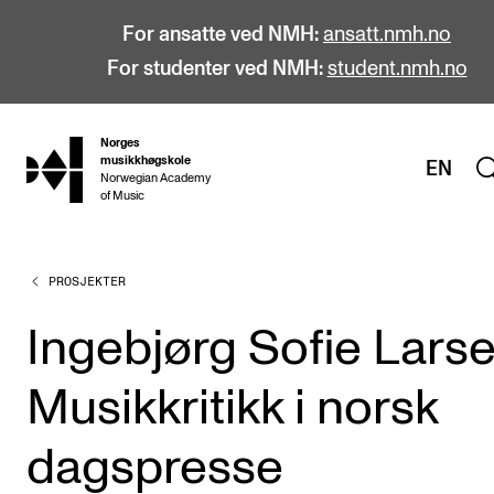
For ansatte ved NMH:
ansatt.nmh.no
For studenter ved NMH:
student.nmh.no
Norges
hjem
musikkhøgskole
EN
Norwegian Academy
of Music
PROSJEKTER
STUDIER
Alle studier
Ingebjørg Sofie Larse
Bachelor
Musikkritikk i norsk
Master
Doktorgrad
dagspresse
Årsstudium og videreutdanning