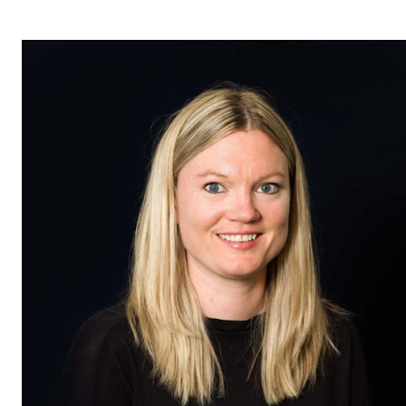
Etterutdanning og kurs
Talentutvikling
STUDENTLIV
Søknad og opptak
Biblioteket
Fagmiljøer
Salane våre
Studentutvalet SUT (student.nmh.no)
FORSKNING
CERM