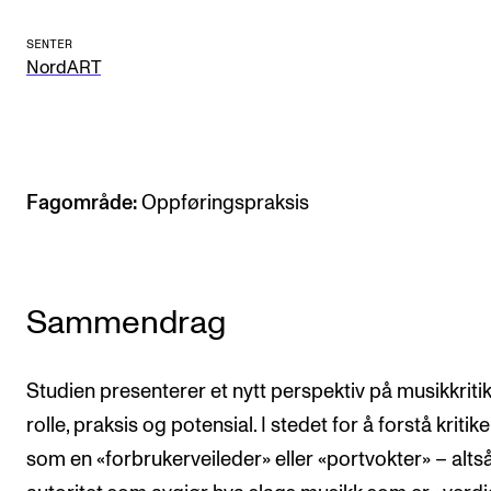
Arrangementer og konserter
SENTER
NordART
Nyheter og historier
Ledige stillinger
INFO
Fagområde:
Oppføringspraksis
Om Norges musikkhøgskole
Kontakt oss
Finn ansatte
Sammendrag
For ansatte og studenter
Studien presenterer et nytt perspektiv på musikkriti
rolle, praksis og potensial. I stedet for å forstå kritik
som en «forbrukerveileder» eller «portvokter» – alts