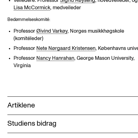
Veiledere: Professor
Sigrid Røyseng
, hovedveileder, og
Lisa McCormick
, medveileder
Bedømmelseskomité:
Professor
Øivind Varkøy
, Norges musikkhøgskole
(komitéleder)
Professor
Nete Nørgaard Kristensen
, Københavns unive
Professor
Nancy Hanrahan
, George Mason University,
Virginia
Artiklene
Studiens bidrag