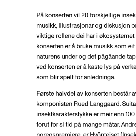
På konserten vil 20 forskjellige insek
musikk, illustrasjonar og diskusjon 
viktige rollene dei har i økosystemet 
konserten er å bruke musikk som eit
naturens under og det pågåande tapet
ved konserten er å kaste lys på verk
som blir spelt for anledninga.
Første halvdel av konserten består 
komponisten Rued Langgaard. Suita
insektkarakterstykke er meir enn 100
forut for si tid på mange måtar. Andr
noregspremiere, er Hyönteiset (Inse