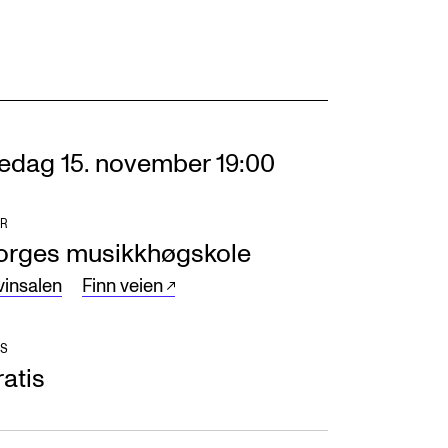
edag 15. november 19:00
R
orges musikkhøgskole
vinsalen
Finn veien
S
atis