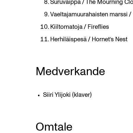
Suruvaippa / The Mourning Cl
Vaeltajamuurahaisten marssi /
Kiiltomatoja / Fireflies
Herhiläispesä / Hornet’s Nest
Medverkande
Siiri Ylijoki (klaver)
Omtale