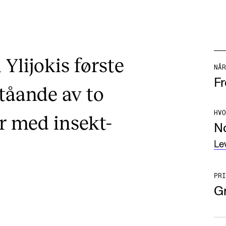
 Ylijokis første
NÅR
Fr
tåande av to
HVO
er med insekt-
N
Le
PRI
Gr