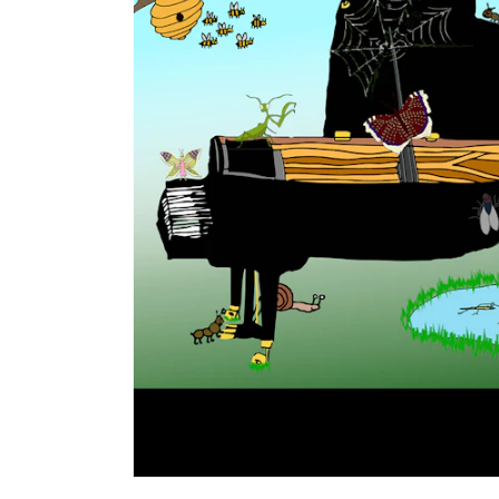
Etterutdanning og kurs
Talentutvikling
INTERNASJONALT
Utveksling
Internasjonal strategi
Samarbeidsprosjekter
Nettverk
IN.TUNE