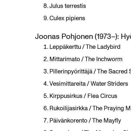
Julus terrestis
Culex pipiens
Joonas Pohjonen (1973–): Hyö
Leppäkerttu / The Ladybird
Mittarimato / The Inchworm
Pillerinpyörittäjä / The Sacred
Vesimittareita / Water Striders
Kirppusirkus / Flea Circus
Rukoilijasirkka / The Praying M
Päivänkorento / The Mayfly