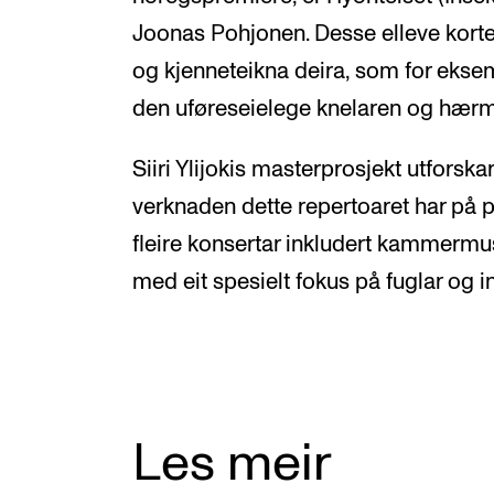
Joonas Pohjonen. Desse elleve korte 
og kjenneteikna deira, som for ekse
den uføreseielege knelaren og hær
Siiri Ylijokis masterprosjekt utfors
verknaden dette repertoaret har på p
fleire konsertar inkludert kammermu
med eit spesielt fokus på fuglar og i
Les meir