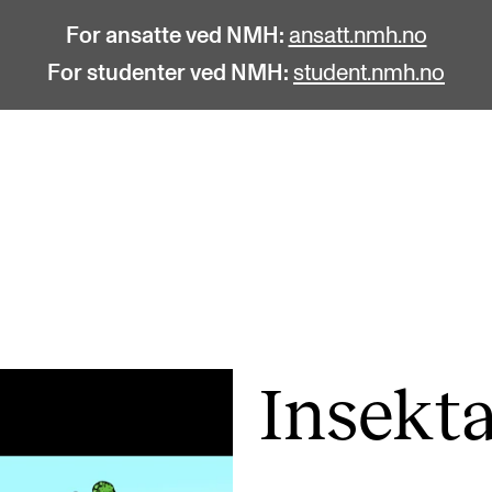
For ansatte ved NMH:
ansatt.nmh.no
For studenter ved NMH:
student.nmh.no
STUDENTLIV
F
Søknad og opptak
C
Biblioteket
C
Fagmiljøer
No
Insekt
Salane våre
Pr
Studentutvalet SUT (student.nmh.no)
Pu