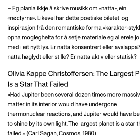
– Eg planla ikkje å skrive musikk om «natta», ein
«nøctyrne». Likevel har dette poetiske biletet, og
inspirasjon frå den romantiske forma «karakter-styk
opna moglegheita for å setje materiale eg allereie j
med i eit nytt lys. Er natta konsentrert eller avslappa
natta høglydt eller stille? Er natta aktiv eller statisk?
Olivia Køppe Christoffersen: The Largest P
Is a Star That Failed
«Had Jupiter been several dozen times more massiv
matter in its interior would have undergone
thermonuclear reactions, and Jupiter would have b
to shine by its own light. The largest planet is a star t
failed.» (Carl Sagan, Cosmos, 1980)