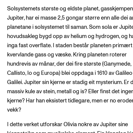
Solsystemets største og eldste planet, gasskjempen
Jupiter, har ei masse 2,5 gongar større enn alle dei 
planetane i solsystemet til saman. Som sola er Jupit
hovudsakleg bygd opp av helium og hydrogen, og h
inga fast overflate. I staden består planeten primært
kvervlande gass og væske. Kring planeten roterer
hundrevis av månar, der dei fire største (Ganymede,
Callisto, Io og Europa) blei oppdaga i 1610 av Galileo
Galilei. Jupiter sin kjerne er stadig eit mysterium. Er d
massiv kule av stein, metall og is? Eller finst det inge
kjerne? Har han eksistert tidlegare, men er no erode
vekk?
I dette verket utforskar Olivia nokre av Jupiter sine