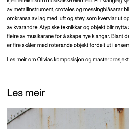
kjenneteikn som musikalske element. Ein klangleg kj
av metallinstrument, crotales og messingblåsarar bli
omkransa av lag med luft og støy, som kvervlar ut og
av kvarandre. Atypiske teknikkar og objekt blir nytta
fleire av musikarane for å skape nye klangar. Blant 
er fire skåler med roterande objekt fordelt ut i ense
Les meir om Olivias komposisjon og masterprosjekt 
Les meir