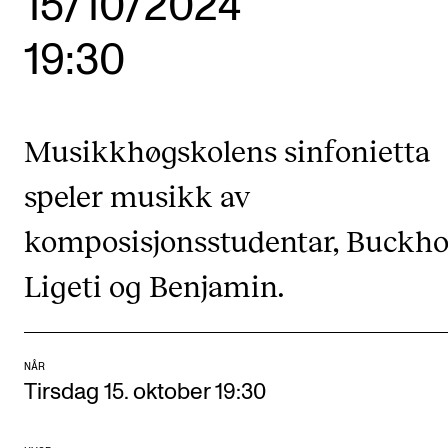
15/10/2024
Etterutdanning og kurs
19:30
Talentutvikling
STUDENTLIV
Musikkhøgskolens sinfonietta
Søknad og opptak
speler musikk av
Biblioteket
komposisjonsstudentar, Buckhol
Fagmiljøer
Ligeti og Benjamin.
Salane våre
Studentutvalet SUT (student.nmh.no)
NÅR
FORSKNING
Tirsdag 15. oktober 19:30
CERM