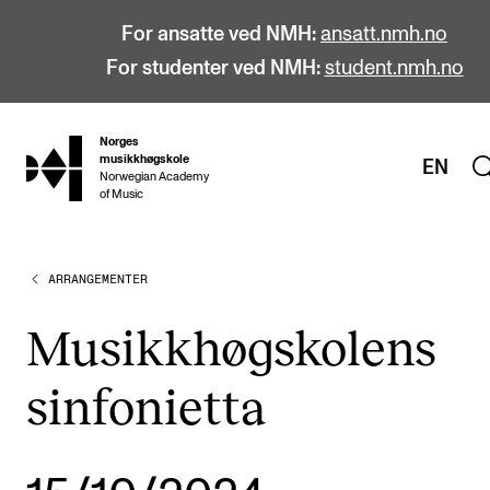
For ansatte ved NMH:
ansatt.nmh.no
For studenter ved NMH:
student.nmh.no
Norges
hjem
musikkhøgskole
EN
Norwegian Academy
of Music
ARRANGEMENTER
STUDIER
Alle studier
Musikkhøgskolens
Bachelor
sinfonietta
Master
Doktorgrad
Årsstudium og videreutdanning