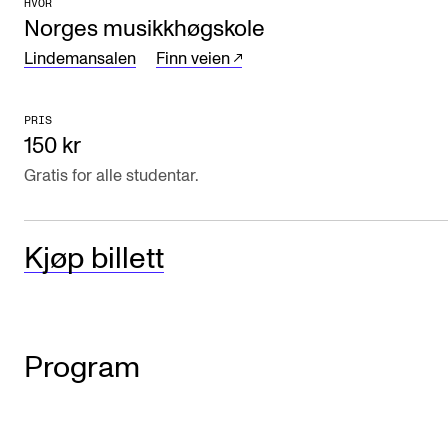
HVOR
CREMAH
Norges musikkhøgskole
NordART
Lindemansalen
Finn veien
Prosjekter
Publikasjoner
PRIS
150 kr
Gratis for alle studentar.
INTERNASJONALT
Utveksling
Kjøp billett
Internasjonal strategi
Samarbeidsprosjekter
Nettverk
Program
IN.TUNE
AKTUELT