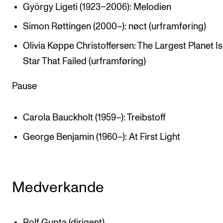
György Ligeti (1923–2006): Melodien
Arrangementer og konserter
Simon Røttingen (2000–): nøct (urframføring)
Nyheter og historier
Olivia Køppe Christoffersen: The Largest Planet Is
Ledige stillinger
Star That Failed (urframføring)
INFO
Pause
Om Norges musikkhøgskole
Carola Bauckholt (1959–): Treibstoff
Kontakt oss
George Benjamin (1960–): At First Light
Finn ansatte
For ansatte og studenter
Medverkande
Rolf Gupta (dirigent)