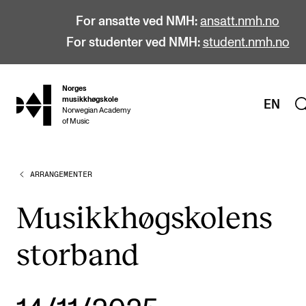
For ansatte ved NMH:
ansatt.nmh.no
For studenter ved NMH:
student.nmh.no
Norges
hjem
musikkhøgskole
EN
Norwegian Academy
of Music
ARRANGEMENTER
STUDIER
Alle studier
Musikkhøgskolens
Bachelor
storband
Master
Doktorgrad
Årsstudium og videreutdanning