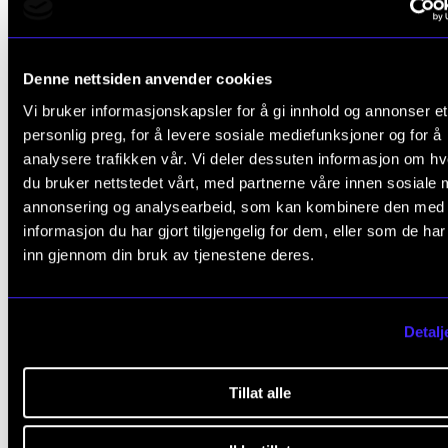
Denne nettsiden anvender cookies
KLASSISK
Vi bruker informasjonskapsler for å gi innhold og annonser et
På grensa til improvisasjon
personlig preg, for å levere sosiale mediefunksjoner og for å
Mandag 17. november 2025 19:00
analysere trafikken vår. Vi deler dessuten informasjon om h
du bruker nettstedet vårt, med partnerne våre innen sosiale 
Sandvoldsalen
annonsering og analysearbeid, som kan kombinere den med
informasjon du har gjort tilgjengelig for dem, eller som de ha
inn gjennom din bruk av tjenestene deres.
Detalj
Tillat alle