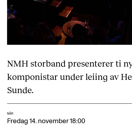
CREMAH
NordART
Prosjekter
Publikasjoner
INTERNASJONALT
NMH storband presenterer ti n
Utveksling
komponistar under leiing av He
Internasjonal strategi
Sunde.
Samarbeidsprosjekter
Nettverk
IN.TUNE
NÅR
Fredag 14. november 18:00
AKTUELT