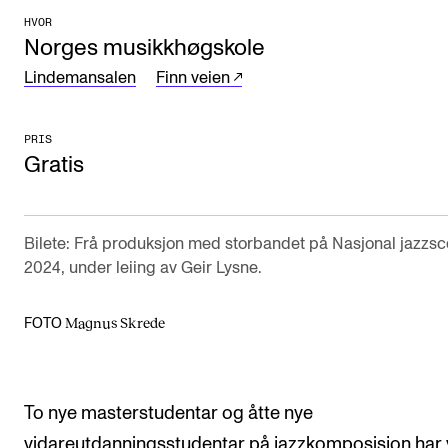
HVOR
Arrangementer og konserter
Norges musikkhøgskole
Nyheter og historier
Lindemansalen
Finn veien
Ledige stillinger
PRIS
Gratis
INFO
Om Norges musikkhøgskole
Kontakt oss
Bilete: Frå produksjon med storbandet på Nasjonal jazzsc
2024, under leiing av Geir Lysne.
Finn ansatte
For ansatte og studenter
Magnus Skrede
FOTO
To nye masterstudentar og åtte nye
vidareutdanningsstudentar på
jazzkomposisjon
har 