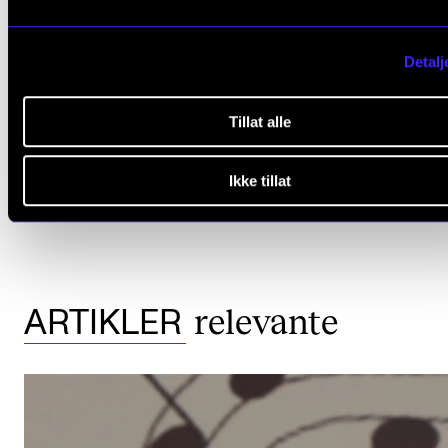
Det gjør musikk til et lovende behandlingsalternativ 
delirium hos akutt syke eldre pasienter ( oslo-
Detalj
universitetssykehus.no, januar 2023)
.
Tillat alle
Ikke tillat
MUSIKKTERAPI
DELIRIUM
OSLO UNIVERSITETSSYKEHUS
SSMTP
OSLO UNIVERSITY HOSPITAL
relevante
ARTIKLER