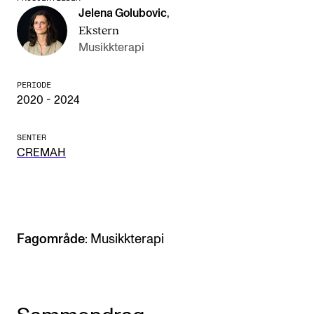
Jelena Golubovic
,
Arrangementer og konserter
Ekstern
Nyheter og historier
Musikkterapi
Ledige stillinger
PERIODE
2020 - 2024
INFO
SENTER
Om Norges musikkhøgskole
CREMAH
Kontakt oss
Finn ansatte
For ansatte og studenter
Fagområde
: Musikkterapi