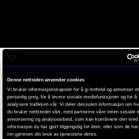
Sak i Oslo universitetssykehus
Denne nettsiden anvender cookies
"Ekspertsykehuset" om prosjekt
Vi bruker informasjonskapsler for å gi innhold og annonser et
personlig preg, for å levere sosiale mediefunksjoner og for å
analysere trafikken vår. Vi deler dessuten informasjon om h
Musikk som behandling for akutt syke eldr
du bruker nettstedet vårt, med partnerne våre innen sosiale 
annonsering og analysearbeid, som kan kombinere den med
pasienter?
informasjon du har gjort tilgjengelig for dem, eller som de ha
Musikk påvirker oppmerksomhet, følelser og kognis
inn gjennom din bruk av tjenestene deres.