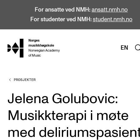
For ansatte ved NMH:
ansatt.nmh.no
For studenter ved NMH:
student.nmh.no
Norges
hjem
musikkhøgskole
EN
Norwegian Academy
of Music
PROSJEKTER
STUDIER
Alle studier
Jelena Golubovic:
Bachelor
Musikkterapi i møte
Master
Doktorgrad
med deliriumspasien
Årsstudium og videreutdanning