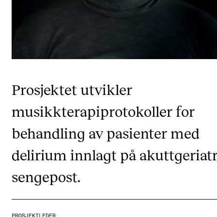
CREMAH
NordART
Prosjekter
Publikasjoner
Prosjektet utvikler
INTERNASJONALT
musikkterapiprotokoller for
Utveksling
Internasjonal strategi
behandling av pasienter med
Samarbeidsprosjekter
delirium innlagt på akuttgeriat
Nettverk
sengepost.
IN.TUNE
AKTUELT
PROSJEKTLEDER