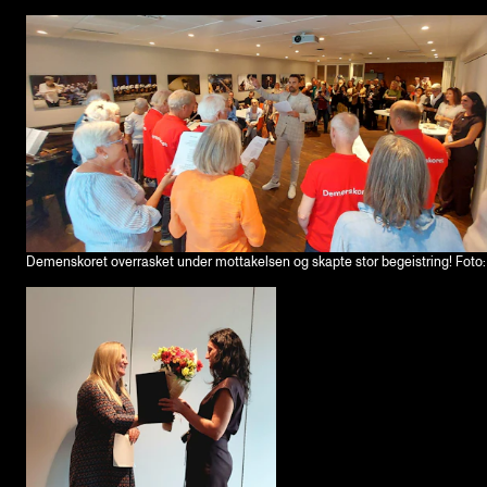
Demenskoret overrasket under mottakelsen og skapte stor begeistring! Foto