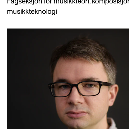
Fagseksjon for musikkteori, komposisjo
Etterutdanning og kurs
musikkteknologi
Talentutvikling
STUDENTLIV
Søknad og opptak
Biblioteket
Fagmiljøer
Salane våre
Studentutvalet SUT (student.nmh.no)
FORSKNING
CERM