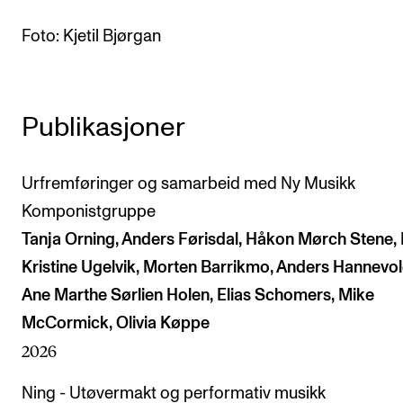
Arrangementer og konserter
Foto: Kjetil Bjørgan
Nyheter og historier
Ledige stillinger
Publikasjoner
INFO
Urfremføringer og samarbeid med Ny Musikk
Om Norges musikkhøgskole
Komponistgruppe
Kontakt oss
Tanja Orning, Anders Førisdal, Håkon Mørch Stene, 
Finn ansatte
Kristine Ugelvik, Morten Barrikmo, Anders Hannevol
For ansatte og studenter
Ane Marthe Sørlien Holen, Elias Schomers, Mike
McCormick, Olivia Køppe
2026
Ning - Utøvermakt og performativ musikk