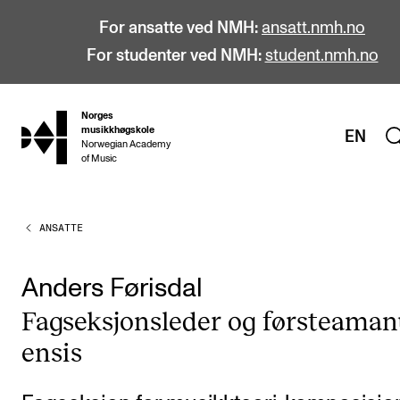
For ansatte ved NMH:
ansatt.nmh.no
For studenter ved NMH:
student.nmh.no
Norges
hjem
musikkhøgskole
EN
Norwegian Academy
of Music
ANSATTE
STUDIER
Alle studier
Anders Førisdal
Bachelor
Fag­sek­sjons­le­der og første­ama­
Master
en­sis
Doktorgrad
Årsstudium og videreutdanning