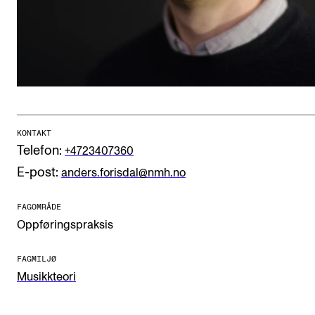
CREMAH
NordART
Prosjekter
Publikasjoner
INTERNASJONALT
KONTAKT
Telefon:
+4723407360
Utveksling
E-post:
anders.forisdal@nmh.no
Internasjonal strategi
FAGOMRÅDE
Samarbeidsprosjekter
Oppføringspraksis
Nettverk
IN.TUNE
FAGMILJØ
Musikkteori
AKTUELT