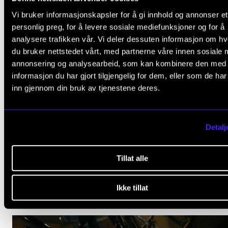
Ditt eget studium
Vi bruker informasjonskapsler for å gi innhold og annonser et
personlig preg, for å levere sosiale mediefunksjoner og for å
Du er hovedpersonen i studiet og i din egen utvikling. Vi h
analysere trafikken vår. Vi deler dessuten informasjon om h
deg på veien. På Musikkhøgskolen går ingen på akkord 
du bruker nettstedet vårt, med partnerne våre innen sosiale 
den musikalske bakgrunnen sin – den blir bare utvidet.
annonsering og analysearbeid, som kan kombinere den med
informasjon du har gjort tilgjengelig for dem, eller som de ha
Gode lokaler
inn gjennom din bruk av tjenestene deres.
Om du elsker å arrangere festivaler, delta i symfoniorkeste
komponere, eller bare øve for deg selv; Musikkhøgskolen 
Detalj
Europas beste og mest moderne lokaler for musikkutdann
Tillat alle
FAGMILJØER
Ikke tillat