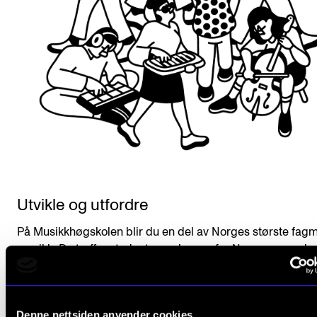
Utvikle og utfordre
På Musikkhøgskolen blir du en del av Norges største fagmi
musikk. Du treffer studenter og lærere fra Norge og verde
noe som både vil utvikle og utfordre deg uansett hva slag
musikk du liker.
Denne nettsiden anvender cookies