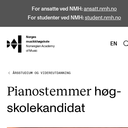
For ansatte ved NMH:
ansatt.nmh.no
For studenter ved NMH:
student.nmh.no
Norges
hjem
musikkhøgskole
EN
Norwegian Academy
of Music
ÅRSSTUDIUM OG VIDEREUTDANNING
STUDIER
Alle studier
Piano­stem­mer
høg­
Bachelor
skole­kan­di­dat
Master
Doktorgrad
Årsstudium og videreutdanning