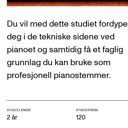
CREMAH
NordART
Du vil med dette studiet fordype
Prosjekter
Publikasjoner
deg i de tekniske sidene ved
pianoet og samtidig få et faglig
INTERNASJONALT
grunnlag du kan bruke som
Utveksling
profesjonell pianostemmer.
Internasjonal strategi
Samarbeidsprosjekter
Nettverk
IN.TUNE
STUDIELENGDE
STUDIEPOENG
2 år
120
AKTUELT