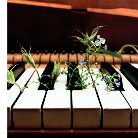
Etterutdanning og kurs
Talentutvikling
STUDENTLIV
Søknad og opptak
Biblioteket
Fagmiljøer
Salane våre
Studentutvalet SUT (student.nmh.no)
FORSKNING
CERM