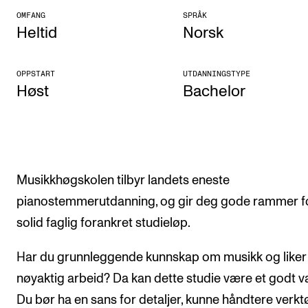
OMFANG
SPRÅK
Arrangementer og konserter
Heltid
Norsk
Nyheter og historier
Ledige stillinger
OPPSTART
UTDANNINGSTYPE
Høst
Bachelor
INFO
Om Norges musikkhøgskole
Kontakt oss
Musikkhøgskolen tilbyr landets eneste
Finn ansatte
pianostemmerutdanning, og gir deg gode rammer fo
For ansatte og studenter
solid faglig forankret studieløp.
Har du grunnleggende kunnskap om musikk og liker
nøyaktig arbeid? Da kan dette studie være et godt va
Du bør ha en sans for detaljer, kunne håndtere verkt