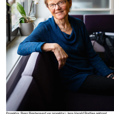
Prorektor: Bjørg Bjøntegaard var prorektor i Jens Harald Bratlies rektorat.