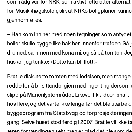
som rådgiver for NRK, som aktivt lette etter alternat
for Musikkhøgskolen, slik at NRKs boligplaner kunne
gjennomføres.
– Han kom inn her med noen tegninger som antydet 
heller skulle bygge like bak her, innenfor trafoen. Så 
dro ned, sammen med kona mi, og så på tomten. Je
husker jeg tenkte: «Dette kan bli flott!»
Bratlie diskuterte tomten med ledelsen, men mange 
redde for å bli sittende igjen med ingenting dersom
slipp på Marienlystområdet. Likevel fikk ideen snart 
hos flere, og det varte ikke lenge før det ble utarbeid
byggeprogram fra Statsbygg og forprosjekteringen 
gang. Selve huset stod ferdig i 2007. Bratlie vil ikke t
æren for vendingen selv, men er glad det ble som det