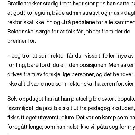
Bratlie trekker stadig frem hvor stor pris han satte p
et godt kollegium, både administrativt og musikkfagl
rektor skal ikke inn og «trå pedalene for alle sammen
Rektor skal sørge for at folk får jobbet fram det de
brenner for.
– Jeg tror at som rektor får du i visse tilfeller mye a
for ting, bare fordi du er i den posisjonen. Men saker
drives fram av forskjellige personer, og det behøver 
ikke alltid være noe som rektor skal ha æren for, sier
Selv oppdaget han at han plutselig ble svært populæ
jazzmiljøet, da jazz ble skilt ut fra pedagogikkstudiet
fikk sitt eget utøverstudium. Det var en kamp som h
foregått lenge, som han helst ikke vil påta seg for m