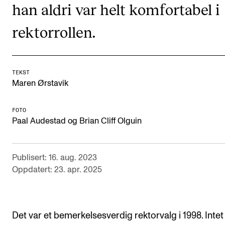
han aldri var helt komfortabel i
CREMAH
NordART
rektorrollen.
Prosjekter
Publikasjoner
TEKST
Maren Ørstavik
INTERNASJONALT
FOTO
Utveksling
Paal Audestad og Brian Cliff Olguin
Internasjonal strategi
Samarbeidsprosjekter
Publisert: 16. aug. 2023
Nettverk
Oppdatert: 23. apr. 2025
IN.TUNE
Det var et bemerkelsesverdig rektorvalg i 1998. Intet
AKTUELT