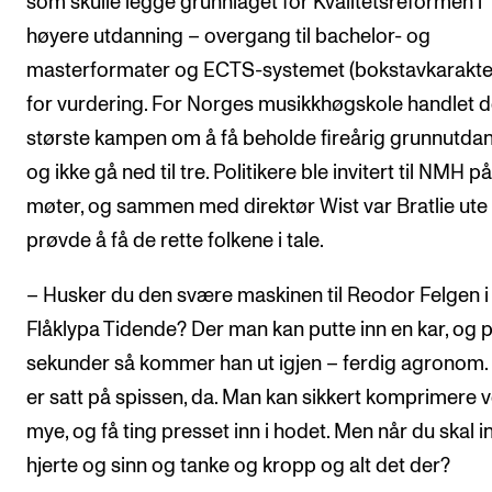
som skulle legge grunnlaget for Kvalitetsreformen i
høyere utdanning – overgang til bachelor- og
masterformater og ECTS-systemet (bokstavkarakte
for vurdering. For Norges musikkhøgskole handlet 
største kampen om å få beholde fireårig grunnutdan
og ikke gå ned til tre. Politikere ble invitert til NMH på
møter, og sammen med direktør Wist var Bratlie ute
prøvde å få de rette folkene i tale.
– Husker du den svære maskinen til Reodor Felgen i
Flåklypa Tidende? Der man kan putte inn en kar, og p
sekunder så kommer han ut igjen – ferdig agronom.
er satt på spissen, da. Man kan sikkert komprimere v
mye, og få ting presset inn i hodet. Men når du skal in
hjerte og sinn og tanke og kropp og alt det der?