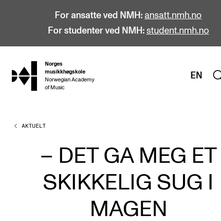
For ansatte ved NMH:
ansatt.nmh.no
For studenter ved NMH:
student.nmh.no
Norges
hjem
musikkhøgskole
EN
Norwegian Academy
of Music
AKTUELT
STUDIER
Alle studier
– DET GA MEG ET
Bachelor
SKIKKELIG SUG I
Master
Doktorgrad
MAGEN
Årsstudium og videreutdanning