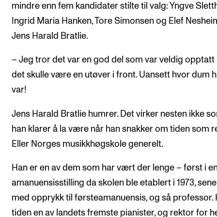
mindre enn fem kandidater stilte til valg: Yngve Slett
Arrangementer og konserter
Ingrid Maria Hanken, Tore Simonsen og Elef Neshei
Nyheter og historier
Jens Harald Bratlie.
Ledige stillinger
– Jeg tror det var en god del som var veldig opptatt 
det skulle være en utøver i front. Uansett hvor dum 
INFO
var!
Om Norges musikkhøgskole
Jens Harald Bratlie humrer. Det virker nesten ikke 
Kontakt oss
han klarer å la være når han snakker om tiden som re
Finn ansatte
Eller Norges musikkhøgskole generelt.
For ansatte og studenter
Han er en av dem som har vært der lenge – først i en
amanuensisstilling da skolen ble etablert i 1973, sen
med opprykk til førsteamanuensis, og så professor. 
tiden en av landets fremste pianister, og rektor for h