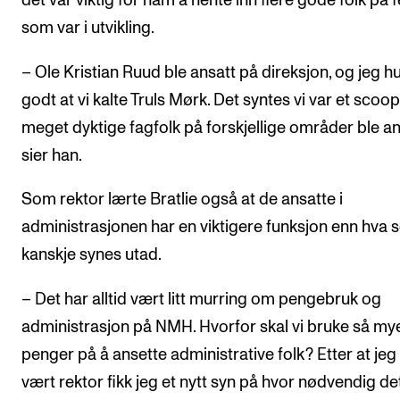
det var viktig for ham å hente inn flere gode folk på f
som var i utvikling.
– Ole Kristian Ruud ble ansatt på direksjon, og jeg h
godt at vi kalte Truls Mørk. Det syntes vi var et scoop
meget dyktige fagfolk på forskjellige områder ble an
sier han.
Som rektor lærte Bratlie også at de ansatte i
administrasjonen har en viktigere funksjon enn hva
kanskje synes utad.
– Det har alltid vært litt murring om pengebruk og
administrasjon på NMH. Hvorfor skal vi bruke så my
penger på å ansette administrative folk? Etter at jeg
vært rektor fikk jeg et nytt syn på hvor nødvendig det