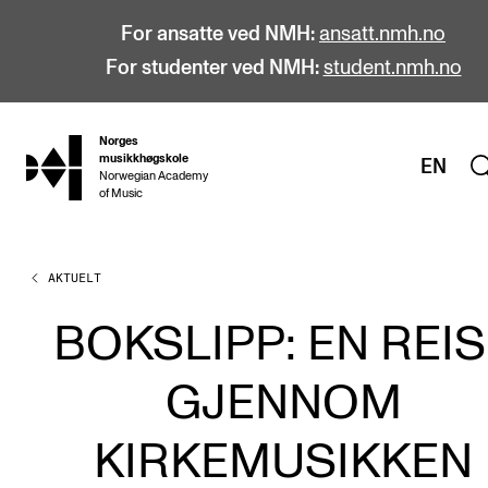
For ansatte ved NMH:
ansatt.nmh.no
For studenter ved NMH:
student.nmh.no
Norges
hjem
musikkhøgskole
EN
Norwegian Academy
of Music
AKTUELT
STUDIER
Alle studier
BOKSLIPP: EN REIS
Bachelor
GJENNOM
Master
Doktorgrad
KIRKEMUSIKKEN
Årsstudium og videreutdanning