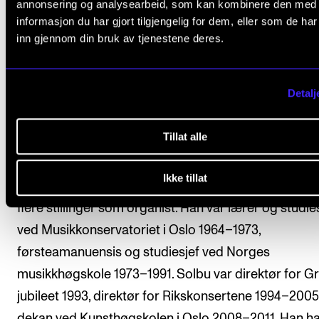
annonsering og analysearbeid, som kan kombinere den med
informasjon du har gjort tilgjengelig for dem, eller som de ha
inn gjennom din bruk av tjenestene deres.
Detalj
Tillat alle
Forfatterne
Ikke tillat
Einar Solbu (1942–), er utdannet kirkemusiker og har
flere stillinger som organist. Han var lærer og studie
ved Musikkonservatoriet i Oslo 1964–1973,
førsteamanuensis og studiesjef ved Norges
musikkhøgskole 1973–1991. Solbu var direktør for Gr
jubileet 1993, direktør for Rikskonsertene 1994–200
dekan ved Kunsthøgskolen i Oslo 2008–2011. Han h