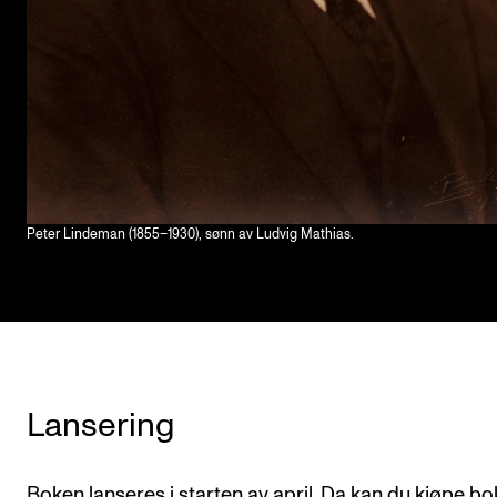
Peter Lindeman (1855–1930), sønn av Ludvig Mathias.
Lansering
Boken lanseres i starten av april. Da kan du kjøpe b