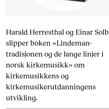
CREMAH
NordART
Prosjekter
Publikasjoner
Harald Herresthal og Einar Sol
slipper boken «Lindeman-
INTERNASJONALT
tradisjonen og de lange linjer i
Utveksling
norsk kirkemusikk» om
Internasjonal strategi
Samarbeidsprosjekter
kirkemusikkens og
Nettverk
kirkemusikerutdanningens
IN.TUNE
utvikling.
AKTUELT