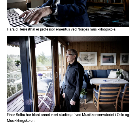
Harald Herresthal er professor emeritus ved Norges musikkhøgskole.
Einar Solbu har blant annet vært studiesjef ved Musikkonservatoriet i Oslo og
Musikkhøgskolen.