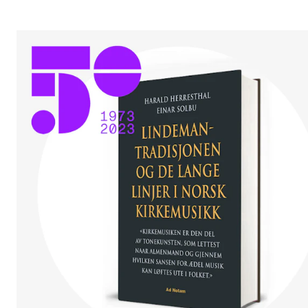
Etterutdanning og kurs
Talentutvikling
STUDENTLIV
Søknad og opptak
Biblioteket
Fagmiljøer
Salane våre
Studentutvalet SUT (student.nmh.no)
FORSKNING
CERM