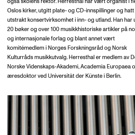
også skolens rektor. Herresthal har vært organist i fl
Oslos kirker, utgitt plate- og CD-innspillinger og hatt
utstrakt konsertvirksomhet i inn- og utland. Han har u
20 bøker og over 100 musikkhistoriske artikler på n
og internasjonale forlag og blant annet vært
komitémedlem i Norges Forskningsråd og Norsk
Kulturråds musikkutvalg. Herresthal er medlem av D
Norske Videnskaps-Akademi, Academia Europaea o
æresdoktor ved Universität der Künste i Berlin.