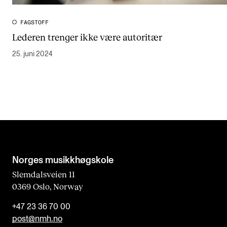
FAGSTOFF
Lederen trenger ikke være autoritær
25. juni 2024
Norges musikk­høgskole
Slemdalsveien 11
0369 Oslo, Norway
+47 23 36 70 00
post@nmh.no