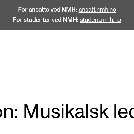
For ansatte ved NMH:
ansatt.nmh.no
For studenter ved NMH:
student.nmh.no
STUDENTLIV
F
Søknad og opptak
C
Biblioteket
C
Fagmiljøer
No
n: Musikalsk le
Salane våre
Pr
Studentutvalet SUT (student.nmh.no)
Pu