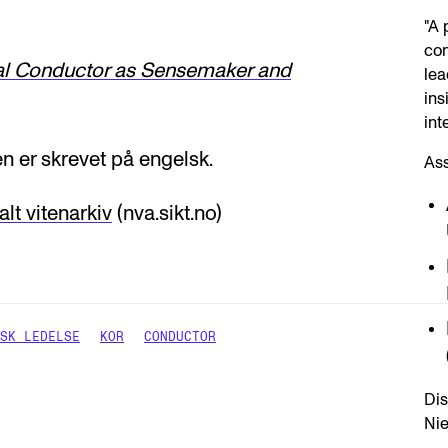
"A 
con
al Conductor as Sensemaker and
lea
ins
int
n er skrevet på engelsk.
As
lt vitenarkiv
(nva.sikt.no)
SK LEDELSE
KOR
CONDUCTOR
Dis
Nie