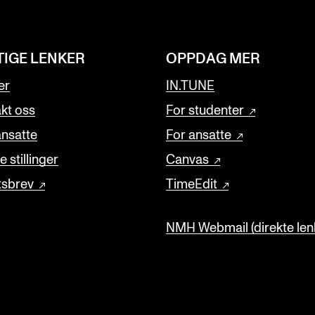
TIGE LENKER
OPPDAG MER
er
IN.TUNE
kt oss
For studenter
ansatte
For ansatte
 stillinger
Canvas
tsbrev
TimeEdit
NMH Webmail (direkte lenk