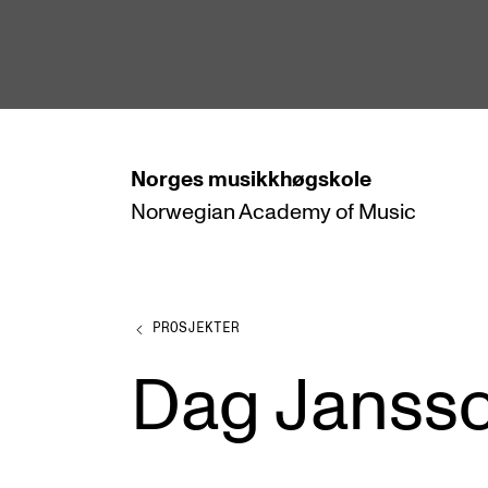
hjem
Norges
musikkhøgskole
Norwegian Academy
of Music
STUDIER
Alle studier
Bachelor
PROSJEKTER
Master
Dag Jansso
Doktorgrad
Årsstudium og videreutdanning