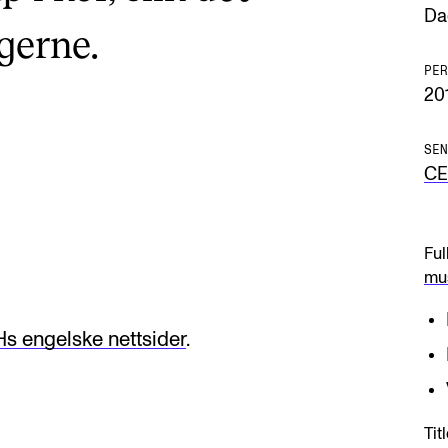
Da
gerne.
PER
20
SEN
C
Ful
mus
s engelske nettsider
.
Tit