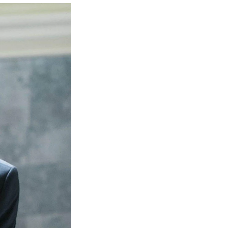
NFO
 Norges musikkhøgskole
ntakt oss
nn ansatte
r ansatte og studenter