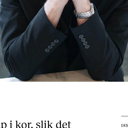
 i kor, slik det
EKS