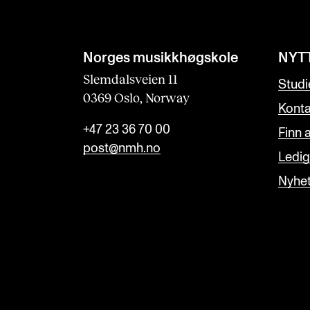
Norges musikk­høgskole
NYT
Slemdalsveien 11
Studi
0369 Oslo, Norway
Konta
+47 23 36 70 00
Finn 
post@nmh.no
Ledige
Nyhe