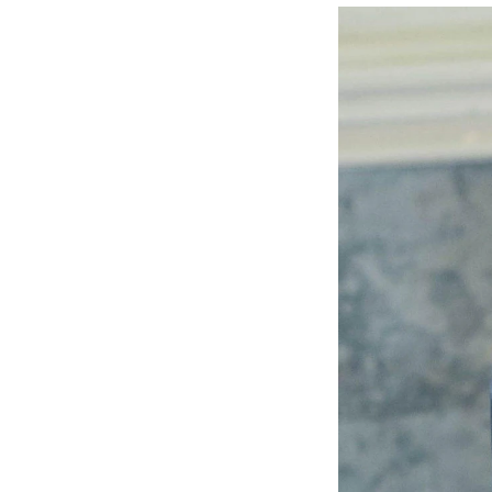
Etterutdanning og kurs
Talentutvikling
INTERNASJONALT
Utveksling
Internasjonal strategi
Samarbeidsprosjekter
Nettverk
IN.TUNE