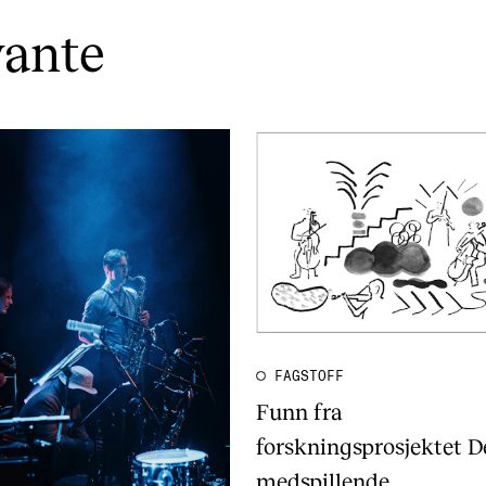
vante
FAGSTOFF
Funn fra
forskningsprosjektet D
medspillende