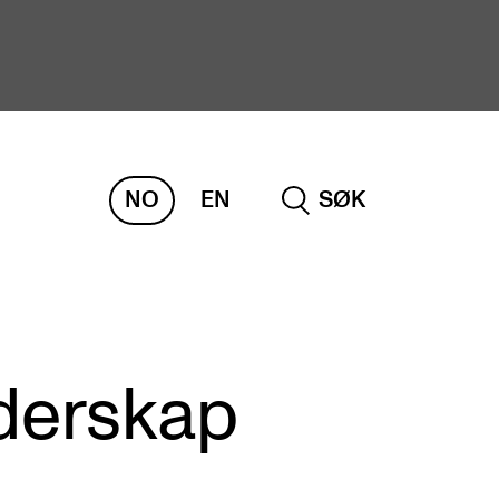
NO
EN
SØK
ORSKNING
ERM
REMAH
rdART
derskap
osjekter
blikasjoner