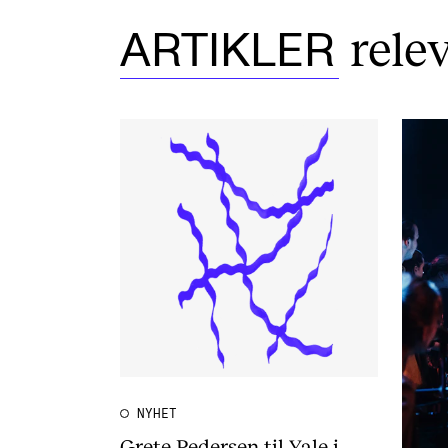
rele
ARTIKLER
NYHET
Grete Pedersen til Yale i