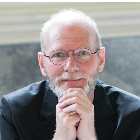
AKTUELT
I
Arrangementer og konserter
Om
Nyheter og historier
Ko
Ledige stillinger
Fi
Fo