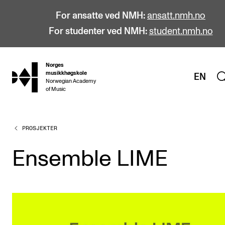
For ansatte ved NMH:
ansatt.nmh.no
For studenter ved NMH:
student.nmh.no
Norges
hjem
musikkhøgskole
EN
Norwegian Academy
of Music
PROSJEKTER
STUDIER
Alle studier
Ensemble LIME
Bachelor
Master
Doktorgrad
Årsstudium og videreutdanning