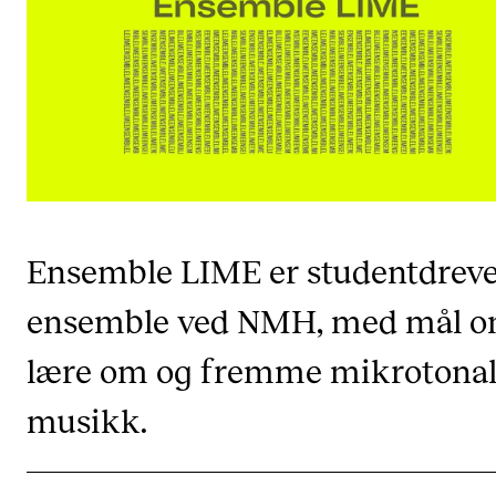
Etterutdanning og kurs
Talentutvikling
STUDENTLIV
Søknad og opptak
Biblioteket
Ensemble LIME er studentdreve
Fagmiljøer
ensemble ved NMH, med mål om
Salane våre
Studentutvalet SUT (student.nmh.no)
lære om og fremme mikrotona
musikk.
FORSKNING
CERM