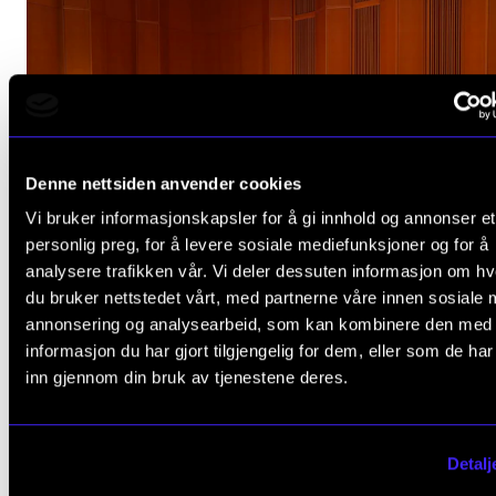
Denne nettsiden anvender cookies
Vi bruker informasjonskapsler for å gi innhold og annonser et
personlig preg, for å levere sosiale mediefunksjoner og for å
analysere trafikken vår. Vi deler dessuten informasjon om h
du bruker nettstedet vårt, med partnerne våre innen sosiale 
annonsering og analysearbeid, som kan kombinere den med
informasjon du har gjort tilgjengelig for dem, eller som de ha
FAGSTOFF
inn gjennom din bruk av tjenestene deres.
Musikeren & Psyken del 5: Hvilken plass skal menta
helse ha i musikerutdanningen?
Detalj
28. mai 2021