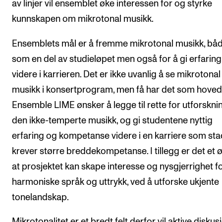
av linjer vil ensemblet øke interessen for og styrke
Arrangementer og konserter
kunnskapen om mikrotonal musikk.
Nyheter og historier
Ensemblets mål er å fremme mikrotonal musikk, bå
Ledige stillinger
som en del av studieløpet men også for å gi erfaring
videre i karrieren. Det er ikke uvanlig å se mikrotonal
INFO
musikk i konsertprogram, men få har det som hoved
Om Norges musikkhøgskole
Ensemble LIME ønsker å legge til rette for utforskni
den ikke-temperte musikk, og gi studentene nyttig
Kontakt oss
erfaring og kompetanse videre i en karriere som sta
Finn ansatte
krever større breddekompetanse. I tillegg er det et 
For ansatte og studenter
at prosjektet kan skape interesse og nysgjerrighet f
harmoniske språk og uttrykk, ved å utforske ukjente
tonelandskap.
Mikrotonalitet er et bredt felt derfor vil aktive diskus