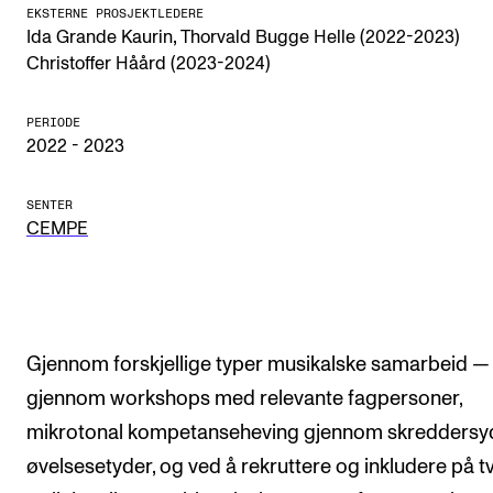
CREMAH
EKSTERNE PROSJEKTLEDERE
,
Ida Grande Kaurin
Thorvald Bugge Helle (2022-2023)
NordART
Christoffer Håård (2023-2024)
Prosjekter
PERIODE
Publikasjoner
2022 - 2023
INTERNASJONALT
SENTER
CEMPE
Utveksling
Internasjonal strategi
Samarbeidsprosjekter
Gjennom forskjellige typer musikalske samarbeid —
Nettverk
gjennom workshops med relevante fagpersoner,
IN.TUNE
mikrotonal kompetanseheving gjennom skredders
øvelsesetyder, og ved å rekruttere og inkludere på t
AKTUELT