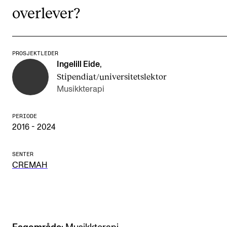
overlever?
Arrangementer og konserter
Nyheter og historier
Ledige stillinger
PROSJEKTLEDER
Ingelill Eide
,
Stipendiat/universitetslektor
INFO
Musikkterapi
Om Norges musikkhøgskole
PERIODE
Kontakt oss
2016 - 2024
Finn ansatte
SENTER
For ansatte og studenter
CREMAH