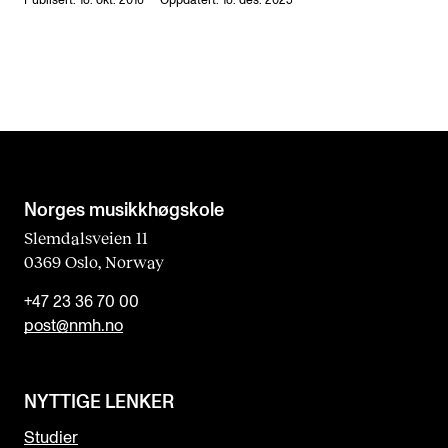
Publisert: 18. okt. 2016 — Oppdatert: 18. des. 2025
Norges musikk­høgskole
Slemdalsveien 11
0369 Oslo, Norway
+47 23 36 70 00
post@nmh.no
NYTTIGE LENKER
Studier