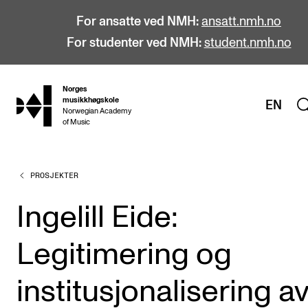
For ansatte ved NMH:
ansatt.nmh.no
For studenter ved NMH:
student.nmh.no
Norges
hjem
musikkhøgskole
EN
Norwegian Academy
of Music
PROSJEKTER
STUDIER
Alle studier
Ingelill Eide:
Bachelor
Legitimering og
Master
Doktorgrad
institusjonalisering a
Årsstudium og videreutdanning