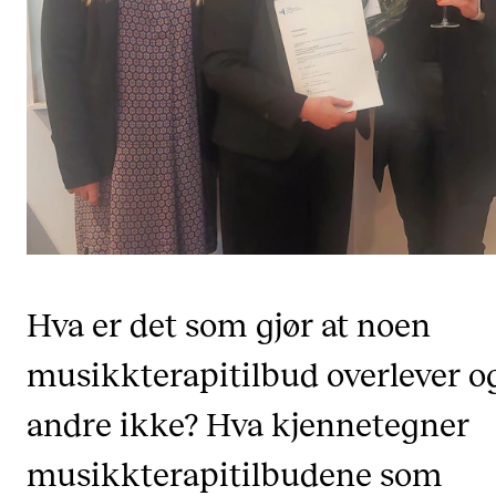
CREMAH
NordART
Prosjekter
Publikasjoner
INTERNASJONALT
Utveksling
Internasjonal strategi
Hva er det som gjør at noen
Samarbeidsprosjekter
musikkterapitilbud overlever o
Nettverk
IN.TUNE
andre ikke? Hva kjennetegner
musikkterapitilbudene som
AKTUELT