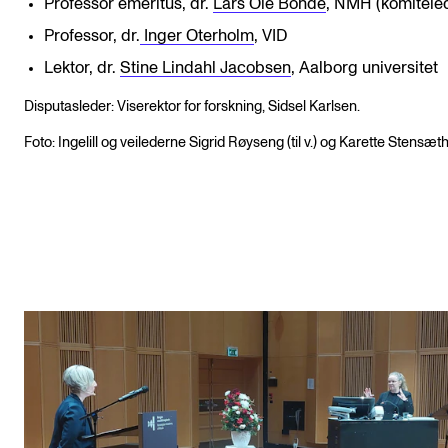
Professor emeritus, dr.
Lars Ole Bonde
, NMH (komitéle
Professor, dr.
Inger Oterholm
, VID
Lektor, dr.
Stine Lindahl Jacobsen
, Aalborg universitet
Disputasleder: Viserektor for forskning, Sidsel Karlsen.
Foto: Ingelill og veilederne Sigrid Røyseng (til v.) og Karette Stensæth