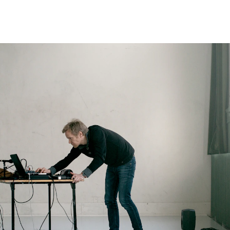
AKTUELT
I
Arrangementer og konserter
Om
Nyheter og historier
Ko
Ledige stillinger
Fi
Fo