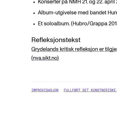
Konserter på NMH 21. og 22. april 
Album-utgivelse med bandet Hunt
Et soloalbum. (Hubro/Grappa 2015
Refleksjonstekst
Grydelands kritisk refleksjon er tilgj
(nva.sikt.no)
IMPROVISASJON
FULLFØRT DET KUNSTNERISKE