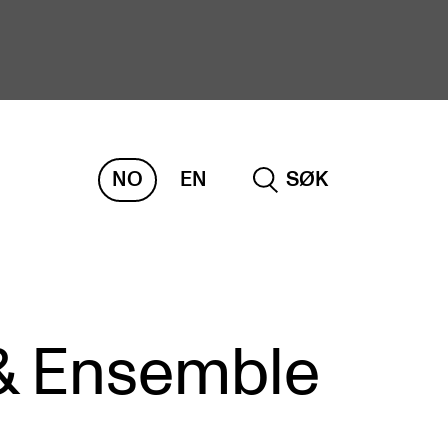
NO
EN
SØK
ORSKNING
ERM
REMAH
rdART
 & Ensemble
osjekter
blikasjoner