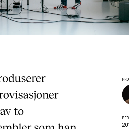
produserer
PRO
rovisasjoner
av to
PER
embler som han
201