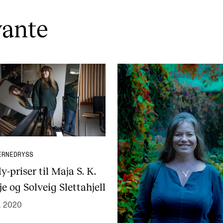
vante
ERNEDRYSS
-priser til Maja S. K.
e og Solveig Slettahjell
. 2020