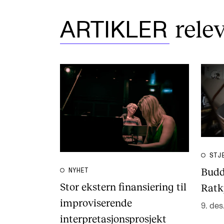
rele
ARTIKLER
STJ
Buddy
NYHET
Stor ekstern finansiering til
Ratkj
improviserende
9. des
interpretasjonsprosjekt