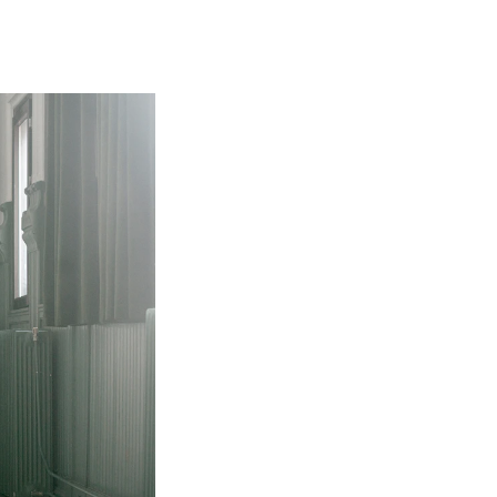
NFO
 Norges musikkhøgskole
ntakt oss
nn ansatte
r ansatte og studenter