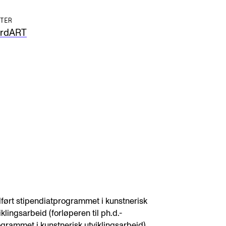
TER
rdART
lført stipendiatprogrammet i kunstnerisk
iklingsarbeid (forløperen til ph.d.-
grammet i kunstnerisk utviklingsarbeid).