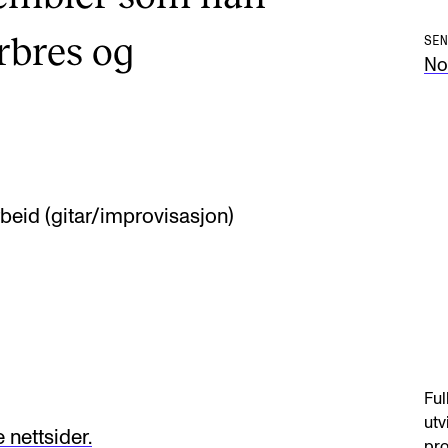
Arbres og
SEN
No
rbeid (gitar/improvisasjon)
Ful
utv
nettsider.
pro