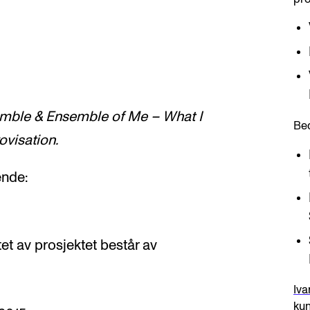
mble & Ensemble of Me – What I
Be
ovisation.
ende:
et av prosjektet består av
Iv
kun