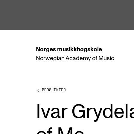
hjem
Norges
musikkhøgskole
Norwegian Academy
of Music
STUDIER
Alle studier
Bachelor
PROSJEKTER
Master
Ivar Gryde
Doktorgrad
Årsstudium og videreutdanning