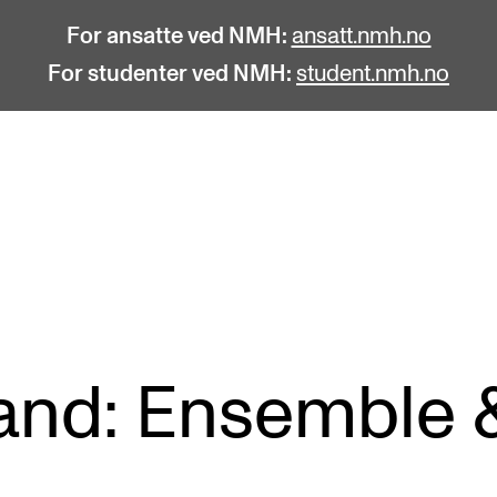
For ansatte ved NMH:
ansatt.nmh.no
For studenter ved NMH:
student.nmh.no
STUDENTLIV
F
Søknad og opptak
C
Biblioteket
C
Fagmiljøer
No
land: Ensemble
Salane våre
Pr
Studentutvalet SUT (student.nmh.no)
Pu