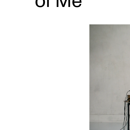
of Me
Etterutdanning og kurs
Talentutvikling
INTERNASJONALT
Utveksling
Internasjonal strategi
Samarbeidsprosjekter
Nettverk
IN.TUNE