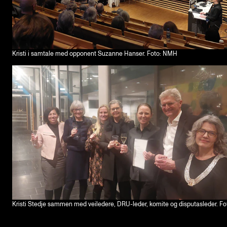
Kristi i samtale med opponent Suzanne Hanser. Foto: NMH
Kristi Stedje sammen med veiledere, DRU-leder, komite og disputasleder. F