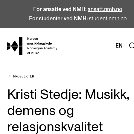
For ansatte ved NMH:
ansatt.nmh.no
For studenter ved NMH:
student.nmh.no
Norges
hjem
musikkhøgskole
EN
Norwegian Academy
of Music
PROSJEKTER
STUDIER
Alle studier
Kristi Stedje: Musikk,
Bachelor
demens og
Master
Doktorgrad
relasjonskvalitet
Årsstudium og videreutdanning