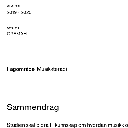
PERIODE
Arrangementer og konserter
2019 - 2025
Nyheter og historier
SENTER
Ledige stillinger
CREMAH
INFO
Om Norges musikkhøgskole
Fagområde
: Musikkterapi
Kontakt oss
Finn ansatte
For ansatte og studenter
Sammendrag
Studien skal bidra til kunnskap om hvordan musikk 