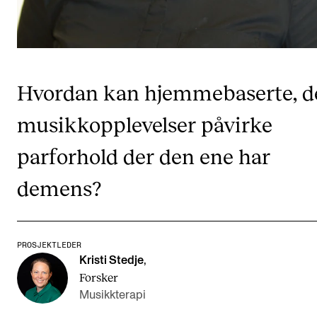
CREMAH
NordART
Prosjekter
Publikasjoner
Hvordan kan hjemmebaserte, d
musikkopplevelser påvirke
INTERNASJONALT
parforhold der den ene har
Utveksling
demens?
Internasjonal strategi
Samarbeidsprosjekter
Nettverk
PROSJEKTLEDER
Kristi Stedje
,
IN.TUNE
Forsker
Musikkterapi
AKTUELT