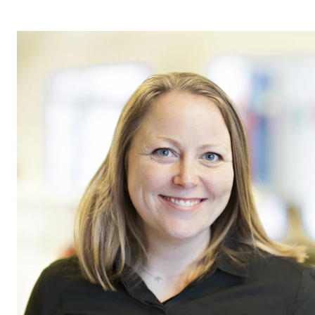
Etterutdanning og kurs
Talentutvikling
STUDENTLIV
Søknad og opptak
Biblioteket
Fagmiljøer
Salane våre
Studentutvalet SUT (student.nmh.no)
FORSKNING
CERM