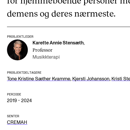
CREMAH
demens og deres nærmeste.
NordART
Prosjekter
Publikasjoner
PROSJEKTLEDER
Karette Annie Stensæth
,
Professor
INTERNASJONALT
Musikkterapi
Utveksling
PROSJEKTDELTAGERE
Internasjonal strategi
,
,
Tone Kristine Sæther Kvamme
Kjersti Johansson
Kristi St
Samarbeidsprosjekter
PERIODE
Nettverk
2019 - 2024
IN.TUNE
SENTER
CREMAH
AKTUELT