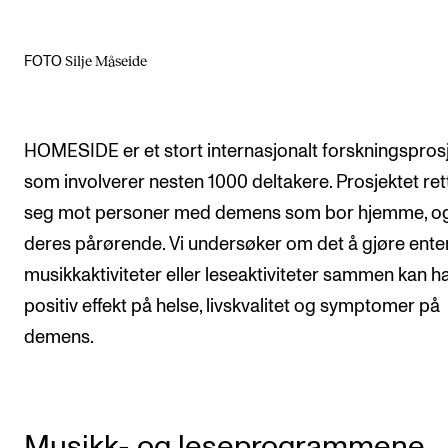
Arrangementer og konserter
Silje Måseide
FOTO
Nyheter og historier
Ledige stillinger
HOMESIDE er et stort internasjonalt forskningspros
INFO
som involverer nesten 1000 deltakere. Prosjektet ret
Om Norges musikkhøgskole
seg mot personer med demens som bor hjemme, o
deres pårørende. Vi undersøker om det å gjøre ente
Kontakt oss
musikkaktiviteter eller leseaktiviteter sammen kan h
Finn ansatte
positiv effekt på helse, livskvalitet og symptomer på
For ansatte og studenter
demens.
Musikk- og leseprogrammene