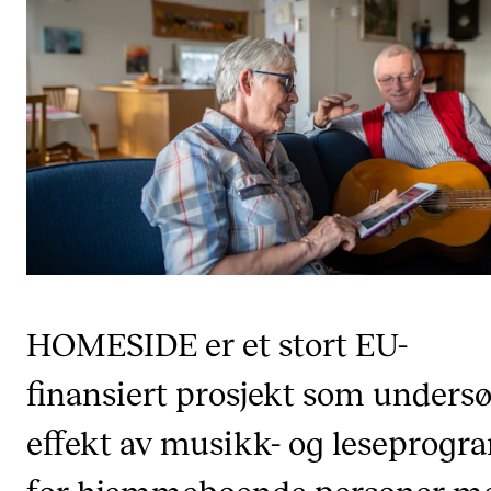
Etterutdanning og kurs
Talentutvikling
STUDENTLIV
Søknad og opptak
Biblioteket
Fagmiljøer
Salane våre
HOMESIDE er et stort EU-
Studentutvalet SUT (student.nmh.no)
finansiert prosjekt som unders
FORSKNING
effekt av musikk- og leseprogr
CERM
for hjemmeboende personer m