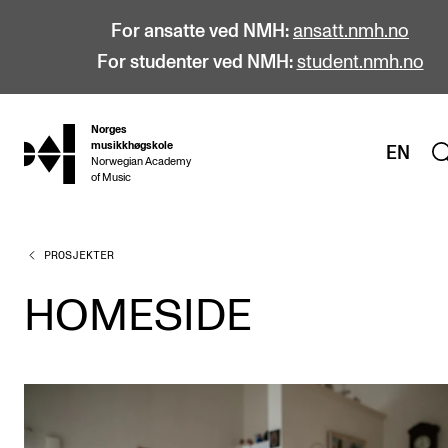
For ansatte ved NMH:
ansatt.nmh.no
For studenter ved NMH:
student.nmh.no
Norges
hjem
musikkhøgskole
EN
Norwegian Academy
of Music
PROSJEKTER
STUDIER
Alle studier
HOMESIDE
Bachelor
Master
Doktorgrad
Årsstudium og videreutdanning