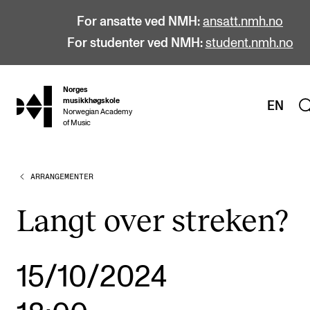
For ansatte ved NMH:
ansatt.nmh.no
For studenter ved NMH:
student.nmh.no
Norges
hjem
musikkhøgskole
EN
Norwegian Academy
of Music
ARRANGEMENTER
STUDIER
Alle studier
Langt over streken?
Bachelor
Master
15/10/2024
Doktorgrad
Årsstudium og videreutdanning