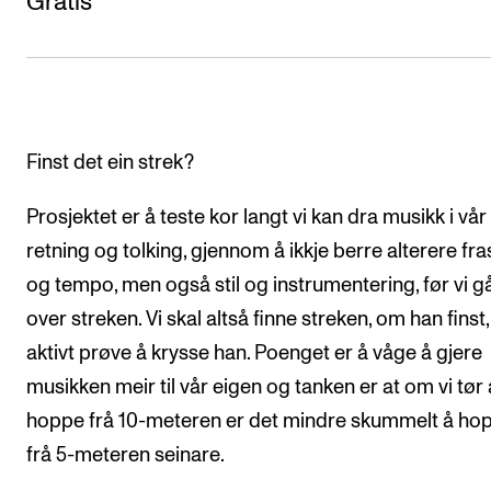
Gratis
CREMAH
NordART
Prosjekter
Publikasjoner
Finst det ein strek?
INTERNASJONALT
Prosjektet er å teste kor langt vi kan dra musikk i vår
Utveksling
retning og tolking, gjennom å ikkje berre alterere fra
og tempo, men også stil og instrumentering, før vi g
Internasjonal strategi
over streken. Vi skal altså finne streken, om han finst
Samarbeidsprosjekter
aktivt prøve å krysse han. Poenget er å våge å gjere
Nettverk
musikken meir til vår eigen og tanken er at om vi tør 
IN.TUNE
hoppe frå 10-meteren er det mindre skummelt å ho
frå 5-meteren seinare.
AKTUELT