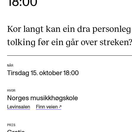
18:00
Etterutdanning og kurs
Talentutvikling
Kor langt kan ein dra personleg
tolking før ein går over streken
STUDENTLIV
Søknad og opptak
Biblioteket
NÅR
Fagmiljøer
Tirsdag 15. oktober 18:00
Salane våre
HVOR
Studentutvalet SUT (student.nmh.no)
Norges musikkhøgskole
Levinsalen
Finn veien
FORSKNING
CERM
PRIS