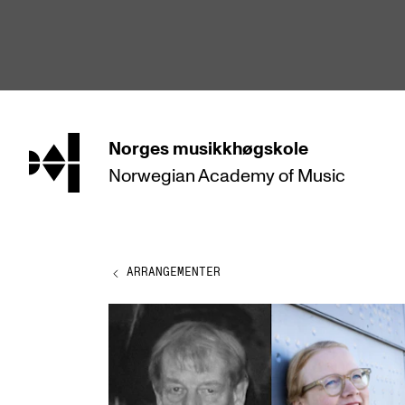
hjem
Norges
musikkhøgskole
Norwegian Academy
of Music
STUDIER
Alle studier
Bachelor
ARRANGEMENTER
Master
Doktorgrad
Årsstudium og videreutdanning