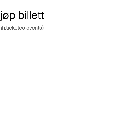
jøp billett
mh.ticketco.events)