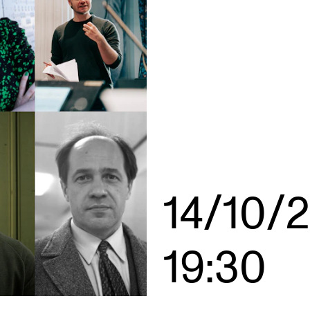
AKTUELT
I
Arrangementer og konserter
Om
Nyheter og historier
Ko
Ledige stillinger
Fi
14/10/
Fo
19:30