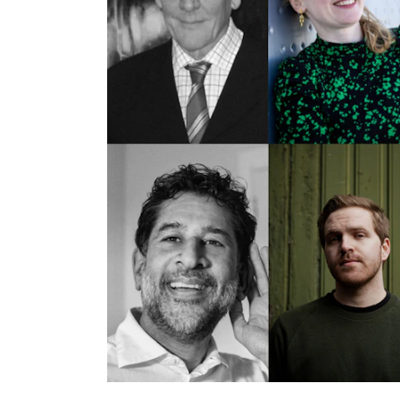
Etterutdanning og kurs
Talentutvikling
INTERNASJONALT
Utveksling
Internasjonal strategi
Samarbeidsprosjekter
Nettverk
IN.TUNE