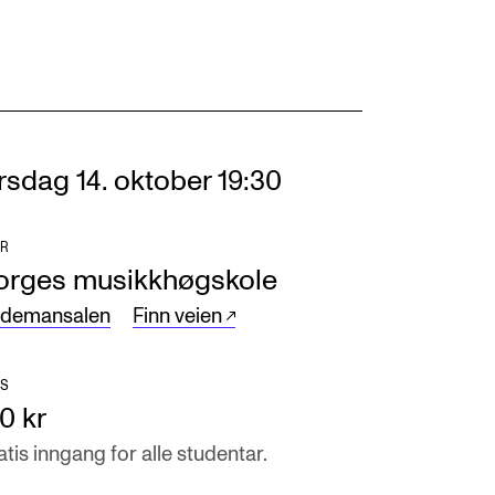
rsdag 14. oktober 19:30
R
orges musikkhøgskole
ndemansalen
Finn veien
S
0 kr
tis inngang for alle studentar.