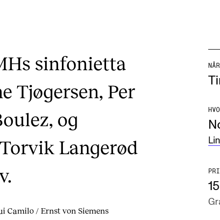
MHs sinfonietta
NÅR
Ti
e Tjøgersen, Per
HVO
Boulez, og
N
 Torvik Langerød
Li
v.
PRI
15
Gra
ui Camilo / Ernst von Siemens