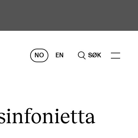
NO
EN
SØK
ORSKNING
ERM
REMAH
rdART
infonietta
osjekter
blikasjoner