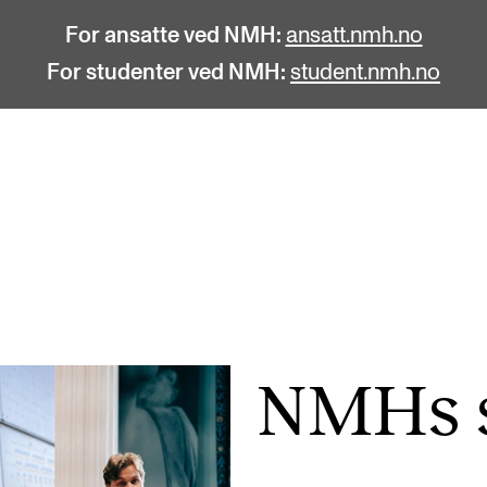
For ansatte ved NMH:
ansatt.nmh.no
For studenter ved NMH:
student.nmh.no
STUDENTLIV
F
Søknad og opptak
C
Biblioteket
C
Fagmiljøer
No
NMHs s
Salane våre
Pr
Studentutvalet SUT (student.nmh.no)
Pu