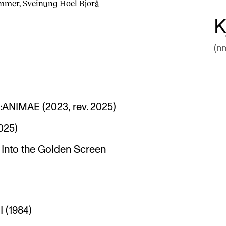
ommer, Sveinung Hoel Bjorå
K
(n
e:ANIMAE (2023, rev. 2025)
025)
 Into the Golden Screen
I (1984)