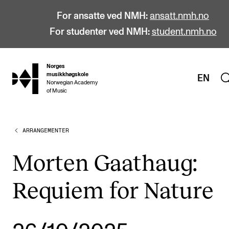
For ansatte ved NMH:
ansatt.nmh.no
For studenter ved NMH:
student.nmh.no
Norges
hjem
musikkhøgskole
EN
Norwegian Academy
of Music
ARRANGEMENTER
STUDIER
Alle studier
Morten Gaathaug:
Bachelor
Requiem for Nature
Master
Doktorgrad
Årsstudium og videreutdanning