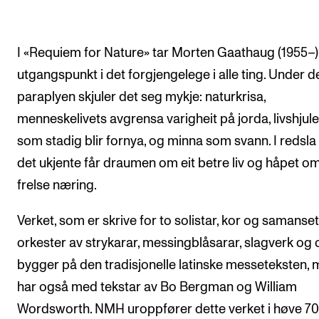
I «Requiem for Nature» tar Morten Gaathaug (1955–)
utgangspunkt i det forgjengelege i alle ting. Under 
paraplyen skjuler det seg mykje: naturkrisa,
menneskelivets avgrensa varigheit på jorda, livshjule
som stadig blir fornya, og minna som svann. I redsla 
det ukjente får draumen om eit betre liv og håpet o
frelse næring.
Verket, som er skrive for to solistar, kor og samanset
orkester av strykarar, messingblåsarar, slagverk og o
bygger på den tradisjonelle latinske messeteksten,
har også med tekstar av Bo Bergman og William
Wordsworth. NMH uroppfører dette verket i høve 70