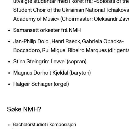
utvalgte studentar med i koret frå: «Soloists of th
Student Choir of the Ukrainian National Tchaikov
Academy of Music» (Choirmaster: Oleksandr Zavo
Samansett orkester frå NMH
Jan-Philip Dolci, Henri Raeck, Gabriela Opacka-
Boccadoro, Rui Miguel Ribeiro Marques (dirigenta
Stina Steingrim Levvel (sopran)
Magnus Dorholt Kjeldal (baryton)
Halgeir Schiager (orgel)
Søke NMH?
Bachelorstudiet i komposisjon