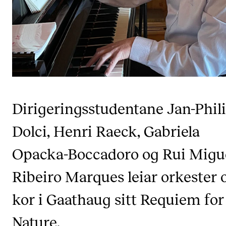
CREMAH
NordART
Prosjekter
Publikasjoner
INTERNASJONALT
Dirigeringsstudentane Jan-Phil
Utveksling
Dolci, Henri Raeck, Gabriela
Internasjonal strategi
Opacka-Boccadoro og Rui Migu
Samarbeidsprosjekter
Nettverk
Ribeiro Marques leiar orkester 
IN.TUNE
kor i Gaathaug sitt Requiem for
Nature.
AKTUELT