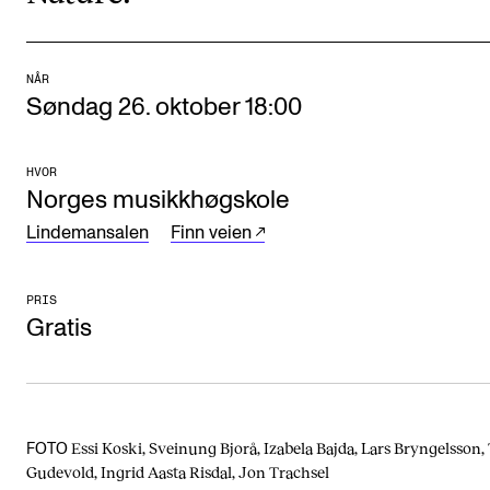
Arrangementer og konserter
Nyheter og historier
NÅR
Søndag 26. oktober 18:00
Ledige stillinger
HVOR
INFO
Norges musikkhøgskole
Om Norges musikkhøgskole
Lindemansalen
Finn veien
Kontakt oss
PRIS
Finn ansatte
Gratis
For ansatte og studenter
Essi Koski, Sveinung Bjorå, Izabela Bajda, Lars Bryngelsson,
FOTO
Gudevold, Ingrid Aasta Risdal, Jon Trachsel