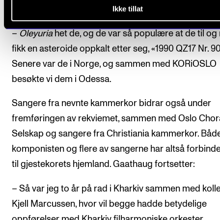
Ikke tillat
forteller komponisten.
–
Oleyuria
het de, og de var så populære at de til o
fikk en asteroide oppkalt etter seg, «1990 QZ17 Nr. 9
Senere var de i Norge, og sammen med KORiOSLO
besøkte vi dem i Odessa.
Sangere fra nevnte kammerkor bidrar også under
fremføringen av rekviemet, sammen med Oslo Chor
Selskap og sangere fra Christiania kammerkor. Båd
komponisten og flere av sangerne har altså forbinde
til gjestekorets hjemland. Gaathaug fortsetter:
– Så var jeg to år på rad i Kharkiv sammen med koll
Kjell Marcussen, hvor vil begge hadde betydelige
oppførelser med Kharkiv filharmoniske orkester.