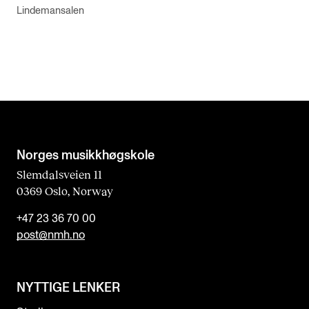
Lindemansalen
Norges musikk­høgskole
Slemdalsveien 11
0369 Oslo, Norway
+47 23 36 70 00
post@nmh.no
NYTTIGE LENKER