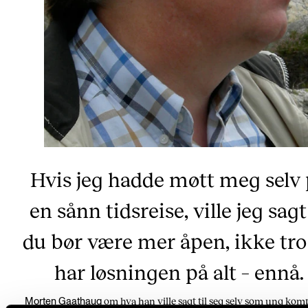
Hvis jeg hadde møtt meg selv
en sånn tidsreise, ville jeg sagt
du bør være mer åpen, ikke tro
har løsningen på alt – ennå.
om hva han ville sagt til seg selv som ung kom
Morten Gaathaug