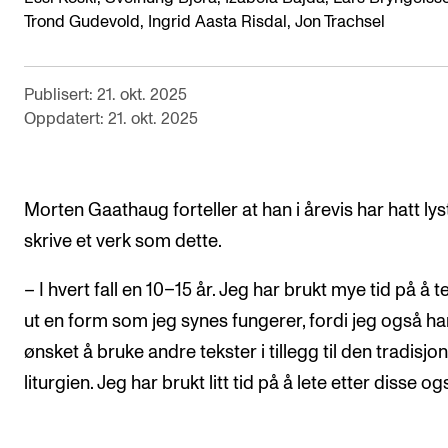
Trond Gudevold, Ingrid Aasta Risdal, Jon Trachsel
Arrangementer og konserter
Nyheter og historier
Publisert: 21. okt. 2025
Ledige stillinger
Oppdatert: 21. okt. 2025
INFO
Om Norges musikkhøgskole
Morten Gaathaug forteller at han i årevis har hatt lyst 
skrive et verk som dette.
Kontakt oss
Finn ansatte
– I hvert fall en 10–15 år. Jeg har brukt mye tid på å 
For ansatte og studenter
ut en form som jeg synes fungerer, fordi jeg også ha
ønsket å bruke andre tekster i tillegg til den tradisjon
liturgien. Jeg har brukt litt tid på å lete etter disse og