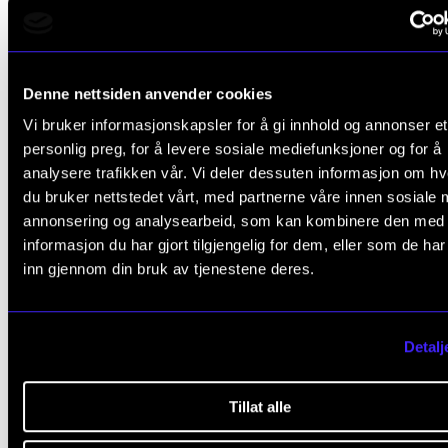
Denne nettsiden anvender cookies
Ukrainsk vennskap
Vi bruker informasjonskapsler for å gi innhold og annonser et
personlig preg, for å levere sosiale mediefunksjoner og for å
Spesielt for konserten er også at det kommer sange
analysere trafikken vår. Vi deler dessuten informasjon om h
du bruker nettstedet vårt, med partnerne våre innen sosiale 
Soloists of the Student Choir of the Ukrainian Nation
annonsering og analysearbeid, som kan kombinere den med
Tchaikovsky Academy of Music
i Kyiv.
informasjon du har gjort tilgjengelig for dem, eller som de ha
inn gjennom din bruk av tjenestene deres.
– Det er veldig hyggelig. Jeg har et svært godt forhol
Ukraina, og har vært der flere ganger. Det begynte 
en klaverduo fra Odessa tok kontakt for å bestille en
Detalj
konsert for firhendig klaver og strykere av meg. De
fra før spilt alle mine tidligere verk for firhendig, plus
Tillat alle
Griegs og alle Sindings. Skikkelige Norges-venner, al