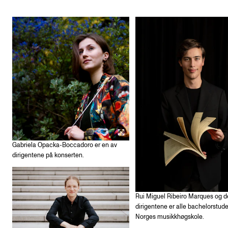
Gabriela Opacka-Boccadoro er en av
dirigentene på konserten.
Rui Miguel Ribeiro Marques og d
dirigentene er alle bachelorstud
Norges musikkhøgskole.