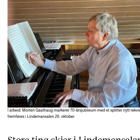
Etterutdanning og kurs
Talentutvikling
STUDENTLIV
Søknad og opptak
Biblioteket
Fagmiljøer
Salane våre
Studentutvalet SUT (student.nmh.no)
I arbeid: Morten Gaathaug markerer 70-årsjubileum med et splitter nytt rek
fremføres i Lindemansalen 26. oktober.
FORSKNING
CERM
Store ting skjer i Lindemansale