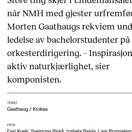
CREMAH
når NMH med gjester urfremfø
NordART
Morten Gaathaugs rekviem und
Prosjekter
Publikasjoner
ledelse av bachelorstudenter på
orkesterdirigering. – Inspirasjon 
INTERNASJONALT
aktiv naturkjærlighet, sier
Utveksling
komponisten.
Internasjonal strategi
Samarbeidsprosjekter
Nettverk
TEKST
IN.TUNE
Gaathaug / Krokaa
FOTO
AKTUELT
Essi Koski, Sveinung Bjorå, Izabela Bajda, Lars Bryngelss