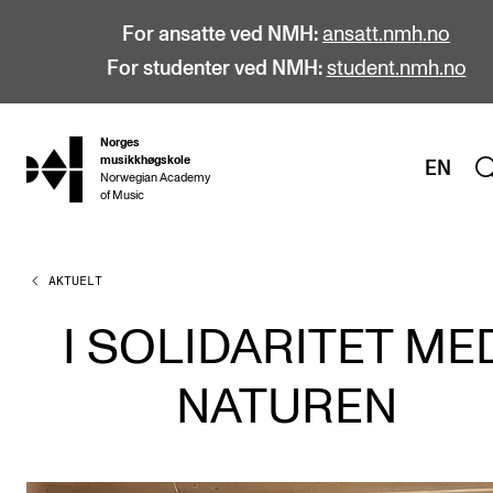
For ansatte ved NMH:
ansatt.nmh.no
For studenter ved NMH:
student.nmh.no
Norges
hjem
musikkhøgskole
EN
Norwegian Academy
of Music
AKTUELT
STUDIER
Alle studier
I SOLIDARITET ME
Bachelor
NATUREN
Master
Doktorgrad
Årsstudium og videreutdanning